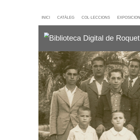
Salta
al
contingut
INICI
CATÀLEG
COL·LECCIONS
EXPOSICIO
principal