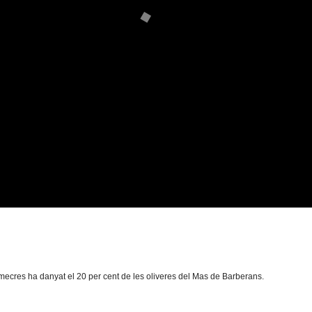
mecres ha danyat el 20 per cent de les oliveres del Mas de Barberans.