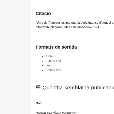
Citació
“Unió de Pagesos estima que la pluja intensa d'aquest d
https://bibliotecaroquetes.cat/items/show/13941
.
Formats de sortida
atom
dcmes-xml
json
omeka-xml
💬 Què t'ha semblat la publicac
Nom
Correu electrònic (obligatori)