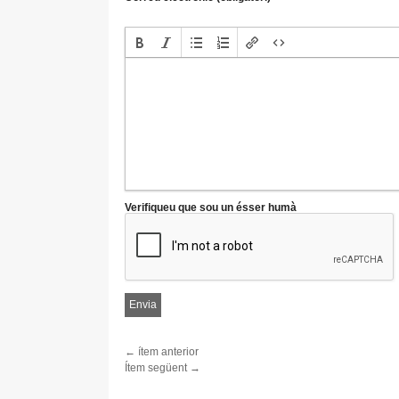
Verifiqueu que sou un ésser humà
← ítem anterior
Ítem següent →