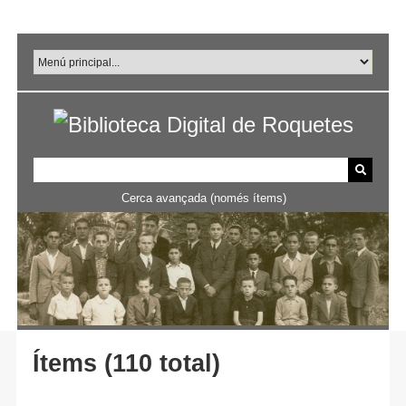
Salta
al
contingut
principal
Cerca avançada (només ítems)
Ítems (110 total)