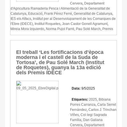
Cervera
,
Departament
d'Agricultura Ramaderia Pesca i Alimentació de la Generalitat de
Catalunya
,
Educació
,
Frank Pérez Ferré
,
Generalitat de Catalunya
,
IES els Alfacs
,
Institut per al Desenvolupament de les Comarques de
l'Ebre (IDECE)
,
Institut Roquetes
,
Joan Castor Gonell Agramunt
,
Mireia Mora Izquierdo
,
Norma Pujol Farré
,
Pau Solé March
,
Premis
El treball ‘Les fortificacions d’època
moderna i el castell de la Suda de
Tortosa’, de Pau Solé March (Institut
de Roquetes), guanya la 13a edició
dels Premis IDECE
Data:
9/5/2025
Etiquetes:
2025
,
Bibiana
Porres Carranza
,
Carla Serret
Fernàndez
,
Carlos J. Trinchan
Viñes
,
Col·legi Sagrada
Família
,
Dan Galiana
Cervera
,
Departament