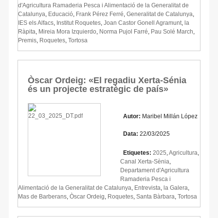
d'Agricultura Ramaderia Pesca i Alimentació de la Generalitat de
Catalunya
,
Educació
,
Frank Pérez Ferré
,
Generalitat de Catalunya
,
IES els Alfacs
,
Institut Roquetes
,
Joan Castor Gonell Agramunt
,
la
Ràpita
,
Mireia Mora Izquierdo
,
Norma Pujol Farré
,
Pau Solé March
,
Premis
,
Roquetes
,
Tortosa
Òscar Ordeig: «El regadiu Xerta-Sénia
és un projecte estratègic de país»
Autor:
Maribel Millán López
Data:
22/03/2025
Etiquetes:
2025
,
Agricultura
,
Canal Xerta-Sènia
,
Departament d'Agricultura
Ramaderia Pesca i
Alimentació de la Generalitat de Catalunya
,
Entrevista
,
la Galera
,
Mas de Barberans
,
Òscar Ordeig
,
Roquetes
,
Santa Bàrbara
,
Tortosa