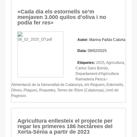
«Cada dia els estornells se’m
menjaven 3.000 quilos d’oliva i no
podia fer res»
Autor:
Marina Pallás Caturla
Data:
08/02/2025
Etiquetes:
2025
,
Agricultura
,
Carlos Sanz Borràs
,
Departament d'Agricultura
Ramaderia Pesca i
Alimentació de la Generalitat de Catalunya
,
els Reguers
,
Estornells
,
Olives
,
Plagues
,
Roquetes
,
Terres de l'Ebre (Catalunya)
,
Unió de
Pagesos
Agricultura enllesteix el projecte per
regar les primeres 186 hectàrees del
Xerta-Sénia a partir de 2023