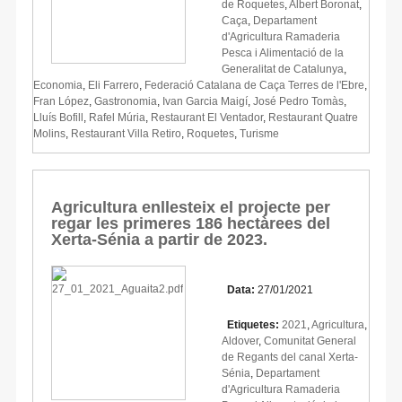
de Roquetes
,
Albert Boronat
,
Caça
,
Departament
d'Agricultura Ramaderia
Pesca i Alimentació de la
Generalitat de Catalunya
,
Economia
,
Eli Farrero
,
Federació Catalana de Caça Terres de l'Ebre
,
Fran López
,
Gastronomia
,
Ivan Garcia Maigí
,
José Pedro Tomàs
,
Lluís Bofill
,
Rafel Múria
,
Restaurant El Ventador
,
Restaurant Quatre
Molins
,
Restaurant Villa Retiro
,
Roquetes
,
Turisme
Agricultura enllesteix el projecte per
regar les primeres 186 hectàrees del
Xerta-Sénia a partir de 2023.
Data:
27/01/2021
Etiquetes:
2021
,
Agricultura
,
Aldover
,
Comunitat General
de Regants del canal Xerta-
Sénia
,
Departament
d'Agricultura Ramaderia