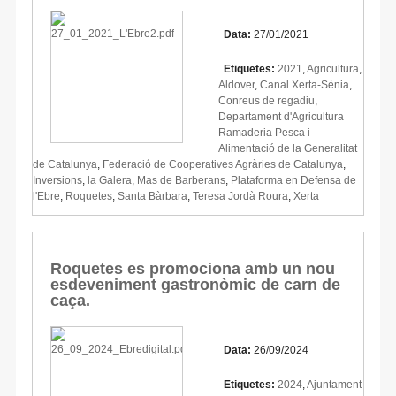
Data:
27/01/2021
Etiquetes:
2021
,
Agricultura
,
Aldover
,
Canal Xerta-Sènia
,
Conreus de regadiu
,
Departament d'Agricultura
Ramaderia Pesca i
Alimentació de la Generalitat
de Catalunya
,
Federació de Cooperatives Agràries de Catalunya
,
Inversions
,
la Galera
,
Mas de Barberans
,
Plataforma en Defensa de
l'Ebre
,
Roquetes
,
Santa Bàrbara
,
Teresa Jordà Roura
,
Xerta
Roquetes es promociona amb un nou
esdeveniment gastronòmic de carn de
caça.
Data:
26/09/2024
Etiquetes:
2024
,
Ajuntament