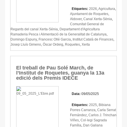
Etiquetes:
2026
,
Agricultura
,
Ajuntament de Roquetes
,
Aldover
,
Canal Xerta-Sènia
,
Comunitat General de
Regants del canal Xerta-Sénia
,
Departament d'Agricultura
Ramaderia Pesca i Alimentació de la Generalitat de Catalunya
,
Domingo Espuny
,
Francesc Ollé Garcia
,
Institut Català de Finances
,
Josep Lluís Gimeno
,
Òscar Ordeig
,
Roquetes
,
Xerta
El treball de Pau Solé March, de
l’Institut de Roquetes, guanya la 13a
edició dels Premis IDECE
Data:
09/05/2025
Etiquetes:
2025
,
Bibiana
Porres Carranza
,
Carla Serrat
Fernández
,
Carlos J. Trinchan
Viñes
,
Col·legi Sagrada
Família
,
Dan Galiana