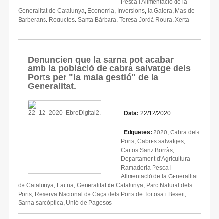
Pesca i Alimentació de la
Generalitat de Catalunya
,
Economia
,
Inversions
,
la Galera
,
Mas de
Barberans
,
Roquetes
,
Santa Bàrbara
,
Teresa Jordà Roura
,
Xerta
Denuncien que la sarna pot acabar
amb la població de cabra salvatge dels
Ports per "la mala gestió" de la
Generalitat.
Data:
22/12/2020
Etiquetes:
2020
,
Cabra dels
Ports
,
Cabres salvatges
,
Carlos Sanz Borràs
,
Departament d'Agricultura
Ramaderia Pesca i
Alimentació de la Generalitat
de Catalunya
,
Fauna
,
Generalitat de Catalunya
,
Parc Natural dels
Ports
,
Reserva Nacional de Caça dels Ports de Tortosa i Beseit
,
Sarna sarcòptica
,
Unió de Pagesos