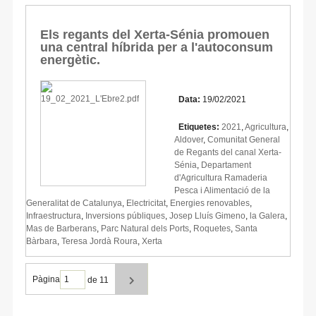
Els regants del Xerta-Sénia promouen
una central híbrida per a l'autoconsum
energètic.
Data:
19/02/2021
Etiquetes:
2021
,
Agricultura
,
Aldover
,
Comunitat General
de Regants del canal Xerta-
Sénia
,
Departament
d'Agricultura Ramaderia
Pesca i Alimentació de la
Generalitat de Catalunya
,
Electricitat
,
Energies renovables
,
Infraestructura
,
Inversions públiques
,
Josep Lluís Gimeno
,
la Galera
,
Mas de Barberans
,
Parc Natural dels Ports
,
Roquetes
,
Santa
Bàrbara
,
Teresa Jordà Roura
,
Xerta
Pàgina
de 11