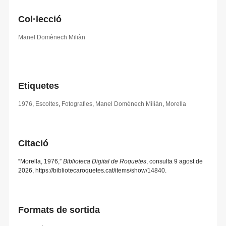
Col·lecció
Manel Domènech Miliàn
Etiquetes
1976
,
Escoltes
,
Fotografies
,
Manel Domènech Milián
,
Morella
Citació
“Morella, 1976,”
Biblioteca Digital de Roquetes
, consulta 9 agost de
2026,
https://bibliotecaroquetes.cat/items/show/14840
.
Formats de sortida