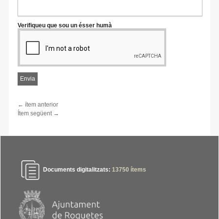
Verifiqueu que sou un ésser humà
← ítem anterior
Ítem següent →
Documents digitalitzats:
13750
ítems