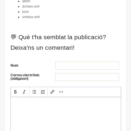
atom
dcmes-xml
json
omeka-xml
💬 Què t'ha semblat la publicació?
Deixa'ns un comentari!
Nom
Correu electrònic
(obligatori)