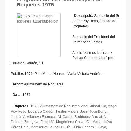
Roquetes 1976
Descripció:
Salutació del Sr.
Angel Poy Royo, Alcalde de
Roquetes.
Salutació del President del
Patronat de Festes.
Article “Sismos Ibéricos y
Placas Continentales” per
Eduardo Galdón, S.I.
Pubilles 1976: Pilar Valles Herrero, Maria Victoria Andrés…
Autor:
Ajuntament de Roquetes
Data:
1976
Etiquetes:
1976
,
Ajuntament de Roquetes
,
Ana Guinart Pla
,
Àngel
Poy Royo
,
Eduardo Galdón
,
Festes Majors
,
José Roca Borrull
,
Josefa M. Vilanova Fabregat
,
M. Carme Rodríguez Arrufat
,
M.
Dolores Zaragoza Estupiñá
,
Magdalena Calvet Gil
,
Maria Lluïsa
Pérez Roig
,
Montserrat Baucells Lluís
,
Núria Codorniu Gaya
,