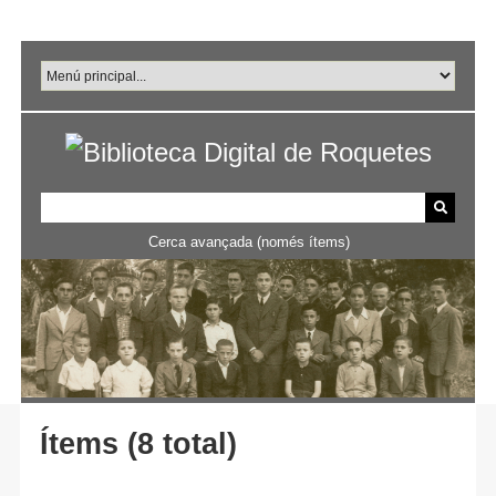
Salta
al
contingut
principal
Cerca avançada (només ítems)
Ítems (8 total)