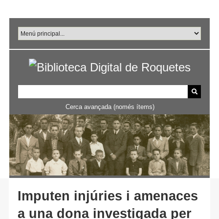
Salta
al
contingut
principal
Cerca avançada (només ítems)
Imputen injúries i amenaces
a una dona investigada per