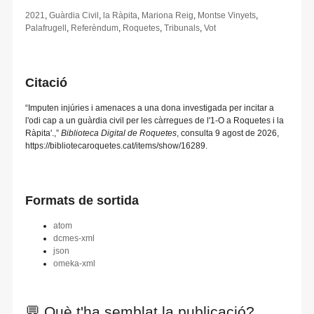
2021
,
Guàrdia Civil
,
la Ràpita
,
Mariona Reig
,
Montse Vinyets
,
Palafrugell
,
Referèndum
,
Roquetes
,
Tribunals
,
Vot
Citació
“Imputen injúries i amenaces a una dona investigada per incitar a
l'odi cap a un guàrdia civil per les càrregues de l'1-O a Roquetes i la
Ràpita'.,”
Biblioteca Digital de Roquetes
, consulta 9 agost de 2026,
https://bibliotecaroquetes.cat/items/show/16289
.
Formats de sortida
atom
dcmes-xml
json
omeka-xml
💬 Què t'ha semblat la publicació?