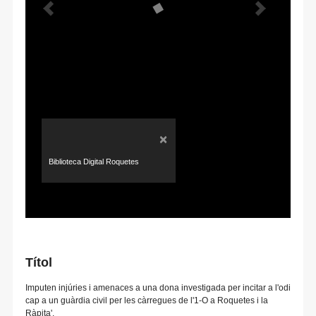
×
Biblioteca Digital Roquetes
Títol
Imputen injúries i amenaces a una dona investigada per incitar a l'odi
cap a un guàrdia civil per les càrregues de l'1-O a Roquetes i la
Ràpita'.