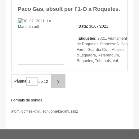
Paco Gas, absolt per l’1-O a Roquetes.
Data:
30/07/2021
Etiquetes:
2021
,
Ajuntament
de Roquetes
,
Francesc A. Gas
Ferré
,
Guàrdia Civil
,
Mossos
d'Esquadra
,
Referèndum
,
Roquetes
,
Tribunals
,
Vot
Pàgina
de 12
Formats de sortida
atom
,
dcmes-xml
,
json
,
omeka-xml
,
rss2