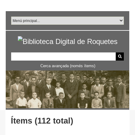
Salta
al
contingut
principal
Cerca avançada (només ítems)
Ítems (112 total)