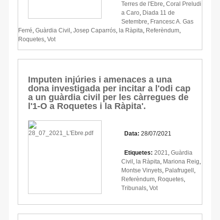
Terres de l'Ebre
,
Coral Preludi
a Caro
,
Diada 11 de
Setembre
,
Francesc A. Gas
Ferré
,
Guàrdia Civil
,
Josep Caparrós
,
la Ràpita
,
Referèndum
,
Roquetes
,
Vot
Imputen injúries i amenaces a una
dona investigada per incitar a l'odi cap
a un guàrdia civil per les càrregues de
l'1-O a Roquetes i la Ràpita'.
Data:
28/07/2021
Etiquetes:
2021
,
Guàrdia
Civil
,
la Ràpita
,
Mariona Reig
,
Montse Vinyets
,
Palafrugell
,
Referèndum
,
Roquetes
,
Tribunals
,
Vot