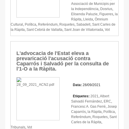
Associació de Municipis per
la Independència
,
Dosrius
,
Elisenda Paluzie
,
Figueres
,
la
Ràpita
,
Lleida
,
Òmnium
Cultural
,
Política
,
Referèndum
,
Roquetes
,
Sabadell
,
Sant Carles de
la Ràpita
,
Sant Cebrià de Vallalta
,
Sant Joan de Vilatorrada
,
Vot
L'advocacia de l'Estat eleva a
prevaricació l'acusació contra
Caparrós i Salvadó per la consulta de
l'1-O a la Ràpita.
Data:
28/09/2021
Etiquetes:
2021
,
Albert
Salvadó Fernández
,
ERC
,
Francesc A. Gas Ferré
,
Josep
Caparrós
,
la Ràpita
,
Política
,
Referèndum
,
Roquetes
,
Sant
Carles de la Ràpita
,
Tribunals
,
Vot