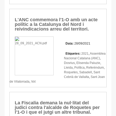
L'ANC commemora l'1-O amb un acte
polític a la Catalunya del Nord i
reivindicacions arreu del territori.
Data:
28/09/2021
Etiquetes:
2021
,
Assemblea
Nacional Catalana (ANC)
,
Dosrius
,
Elisenda Paluzie
,
Lleida
,
Política
,
Referèndum
,
Roquetes
,
Sabadell
,
Sant
Cebrià de Vallalta
,
Sant Joan
de Vilatorrada
,
Vot
La Fiscalia demana la nul·litat del
judici contra l'alcalde de Roquetes per
l'1-O i que el jutgi un altre tribunal.