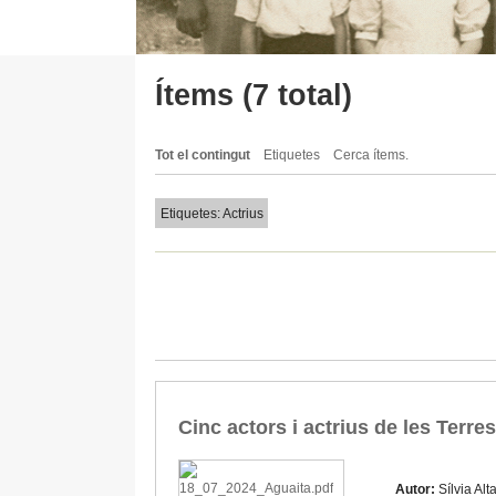
Ítems (7 total)
Tot el contingut
Etiquetes
Cerca ítems.
Etiquetes: Actrius
Cinc actors i actrius de les Terre
Autor:
Sílvia Alta