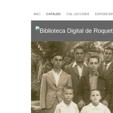
Salta
al
contingut
INICI
CATÀLEG
COL·LECCIONS
EXPOSICIO
principal