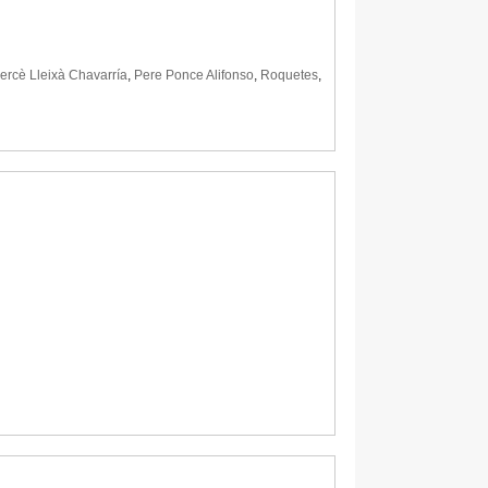
ercè Lleixà Chavarría
,
Pere Ponce Alifonso
,
Roquetes
,