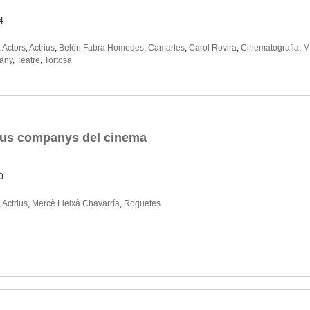
4
,
Actors
,
Actrius
,
Belén Fabra Homedes
,
Camarles
,
Carol Rovira
,
Cinematografia
,
M
rany
,
Teatre
,
Tortosa
seus companys del cinema
0
,
Actrius
,
Mercè Lleixà Chavarría
,
Roquetes