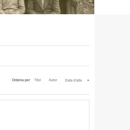
Ordena per:
Títol
Autor
Data d'alta