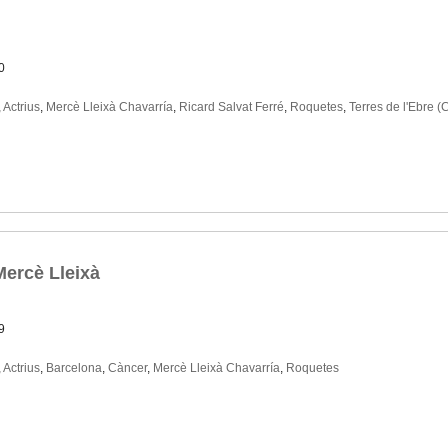
0
,
Actrius
,
Mercè Lleixà Chavarría
,
Ricard Salvat Ferré
,
Roquetes
,
Terres de l'Ebre (
 Mercè Lleixà
9
,
Actrius
,
Barcelona
,
Càncer
,
Mercè Lleixà Chavarría
,
Roquetes