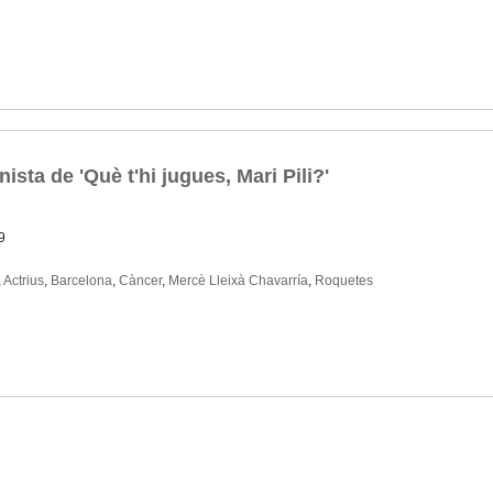
ista de 'Què t'hi jugues, Mari Pili?'
9
,
Actrius
,
Barcelona
,
Càncer
,
Mercè Lleixà Chavarría
,
Roquetes