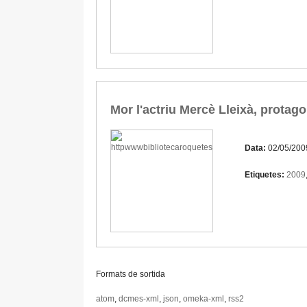
Mor l'actriu Mercè Lleixà, protagon
Data:
02/05/200
Etiquetes:
2009
Formats de sortida
atom
,
dcmes-xml
,
json
,
omeka-xml
,
rss2