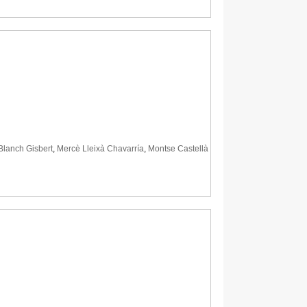
Blanch Gisbert
,
Mercè Lleixà Chavarría
,
Montse Castellà