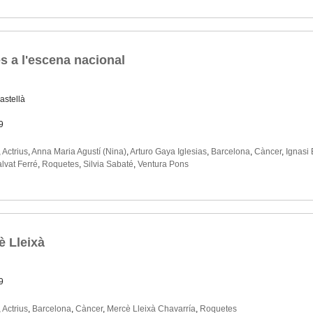
 a l'escena nacional
astellà
9
,
Actrius
,
Anna Maria Agustí (Nina)
,
Arturo Gaya Iglesias
,
Barcelona
,
Càncer
,
Ignasi 
lvat Ferré
,
Roquetes
,
Silvia Sabaté
,
Ventura Pons
è Lleixà
9
,
Actrius
,
Barcelona
,
Càncer
,
Mercè Lleixà Chavarría
,
Roquetes