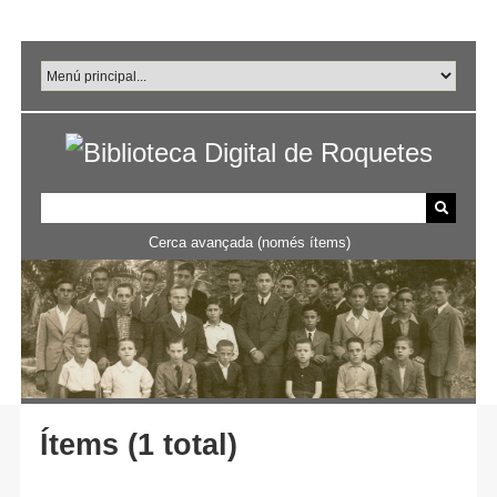
Salta
al
contingut
principal
Cerca avançada (només ítems)
Ítems (1 total)