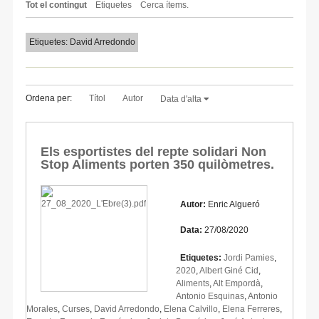
Tot el contingut
Etiquetes
Cerca ítems.
Etiquetes: David Arredondo
Ordena per:
Títol
Autor
Data d'alta
Els esportistes del repte solidari Non
Stop Aliments porten 350 quilòmetres.
Autor:
Enric Algueró
Data:
27/08/2020
Etiquetes:
Jordi Pamies
,
2020
,
Albert Giné Cid
,
Aliments
,
Alt Empordà
,
Antonio Esquinas
,
Antonio
Morales
,
Curses
,
David Arredondo
,
Elena Calvillo
,
Elena Ferreres
,