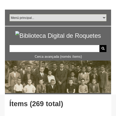
Salta
al
contingut
principal
Cerca avançada (només ítems)
Ítems (269 total)