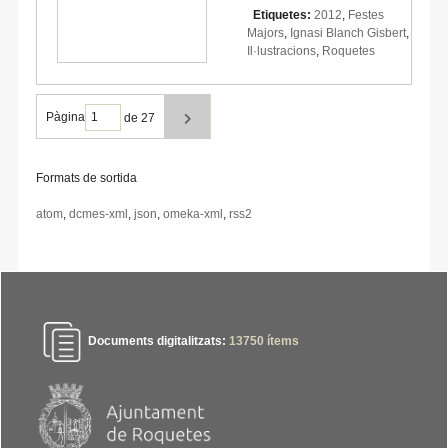
Etiquetes:
2012
,
Festes
Majors
,
Ignasi Blanch Gisbert
,
Il·lustracions
,
Roquetes
Pàgina
de 27
Formats de sortida
atom
,
dcmes-xml
,
json
,
omeka-xml
,
rss2
Documents digitalitzats:
13750
ítems