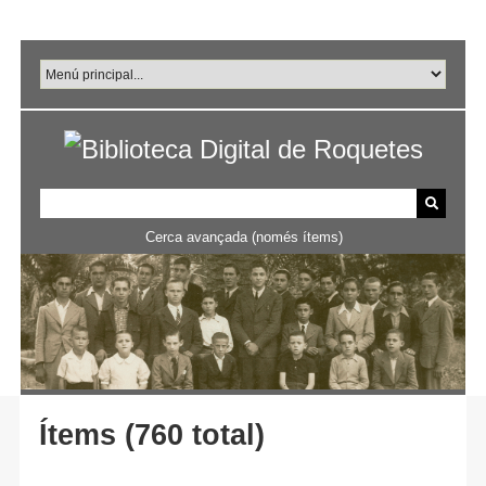
Salta
al
contingut
principal
Cerca avançada (només ítems)
Ítems (760 total)