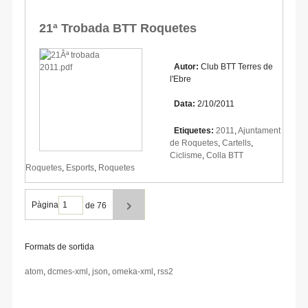
21ª Trobada BTT Roquetes
Autor:
Club BTT Terres de
l'Ebre
Data:
2/10/2011
Etiquetes:
2011
,
Ajuntament
de Roquetes
,
Cartells
,
Ciclisme
,
Colla BTT
Roquetes
,
Esports
,
Roquetes
Pàgina
de 76
Formats de sortida
atom
,
dcmes-xml
,
json
,
omeka-xml
,
rss2