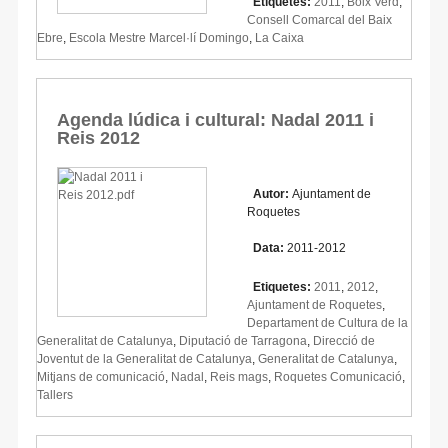
Etiquetes:
2011
,
Boix Verd
,
Consell Comarcal del Baix
Ebre
,
Escola Mestre Marcel·lí Domingo
,
La Caixa
Agenda lúdica i cultural: Nadal 2011 i
Reis 2012
Autor:
Ajuntament de
Roquetes
Data:
2011-2012
Etiquetes:
2011
,
2012
,
Ajuntament de Roquetes
,
Departament de Cultura de la
Generalitat de Catalunya
,
Diputació de Tarragona
,
Direcció de
Joventut de la Generalitat de Catalunya
,
Generalitat de Catalunya
,
Mitjans de comunicació
,
Nadal
,
Reis mags
,
Roquetes Comunicació
,
Tallers