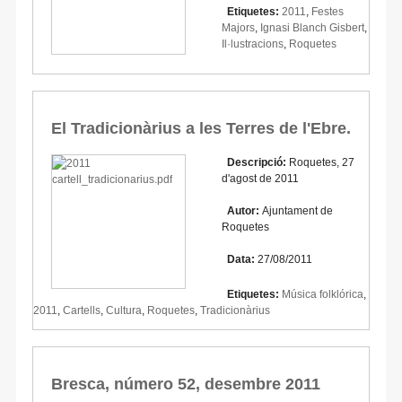
Etiquetes:
2011
,
Festes
Majors
,
Ignasi Blanch Gisbert
,
Il·lustracions
,
Roquetes
El Tradicionàrius a les Terres de l'Ebre.
Descripció:
Roquetes, 27
d'agost de 2011
Autor:
Ajuntament de
Roquetes
Data:
27/08/2011
Etiquetes:
Música folklórica
,
2011
,
Cartells
,
Cultura
,
Roquetes
,
Tradicionàrius
Bresca, número 52, desembre 2011