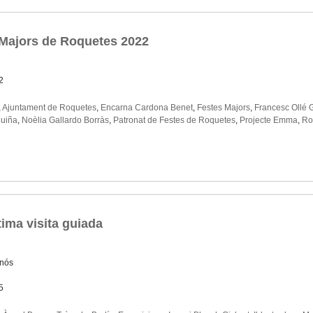
 Majors de Roquetes 2022
2
,
Ajuntament de Roquetes
,
Encarna Cardona Benet
,
Festes Majors
,
Francesc Ollé 
Muiña
,
Noèlia Gallardo Borràs
,
Patronat de Festes de Roquetes
,
Projecte Emma
,
Ro
tima visita guiada
rnós
5