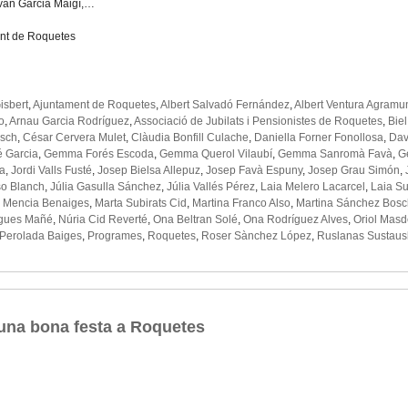
 Ivan Garcia Maigí,…
nt de Roquetes
isbert
,
Ajuntament de Roquetes
,
Albert Salvadó Fernández
,
Albert Ventura Agramu
o
,
Arnau Garcia Rodríguez
,
Associació de Jubilats i Pensionistes de Roquetes
,
Biel
osch
,
César Cervera Mulet
,
Clàudia Bonfill Culache
,
Daniella Forner Fonollosa
,
Dav
é Garcia
,
Gemma Forés Escoda
,
Gemma Querol Vilaubí
,
Gemma Sanromà Favà
,
G
ia
,
Jordi Valls Fusté
,
Josep Bielsa Allepuz
,
Josep Favà Espuny
,
Josep Grau Simón
,
so Blanch
,
Júlia Gasulla Sánchez
,
Júlia Vallés Pérez
,
Laia Melero Lacarcel
,
Laia Su
 Mencia Benaiges
,
Marta Subirats Cid
,
Martina Franco Also
,
Martina Sánchez Bosc
gues Mañé
,
Núria Cid Reverté
,
Ona Beltran Solé
,
Ona Rodríguez Alves
,
Oriol Masd
 Perolada Baiges
,
Programes
,
Roquetes
,
Roser Sànchez López
,
Ruslanas Sustaus
 una bona festa a Roquetes