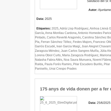
Salutació del Sr.
Autor:
Ajuntame
Data:
2025
Etiquetes:
2025
,
Adrià Llop Rodríguez
,
Ainhoa Lleixà G
García
,
Anna Monllau Cardona
,
Antonio Homedes Parici
Pintado
,
Carlos Reverté Aragonés
,
Carolina Sánchez B
Pla
,
Ferran Sánchez Téllez
,
Festes Majors
,
Francesc Oll
Garrós Escudé
,
Ivan Garcia Maigí
,
Joan Alegret Chavarr
Zaragoza Méndez
,
Juan Carlos Sangres Muiña
,
Júlia Al
Lorena Obiol Curto
,
Maria Zaragoza Rodríguez
,
Mariona
Natasha Fabra Altés
,
Noa Saura Munuera
,
Noemí Fàbre
Ralda
,
Paula Forés Ramiro
,
Pilar Escudero Burillo
,
Pilar
Panisello
,
Unai Crespo Prades
175 anys de vida donen per a fer
Data:
25/6/2025