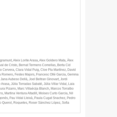
Agramunt
,
Aleix Lorite Arasa
,
Alex Goldero Mata
,
Àlex
al de Cristo
,
Bernat Termens Comellas
,
Berta Cid
ro Cervera
,
Clara Vidal Puig
,
Cloe Pla Martínez
,
David
a Romero
,
Festes Majors
,
Francesc Ollé Garcia
,
Gemma
,
Jana Aubeso Dellà
,
Joel Beltran Ginovart
,
Jordi
 Arasa
,
Júlia Torradas Sabaté
,
Júlia Villar Vidal
,
Laia
ura Pizarro
,
Marc Villaécija Blanch
,
Marcos Torralbo
ns
,
Martina Ventura Altadill
,
Moises Curto Garcia
,
Nil
gonés
,
Pau Vidal Lleixà
,
Paula Cugat Snachez
,
Pedro
o Querol
,
Roquetes
,
Roser Sànchez López
,
Sofia