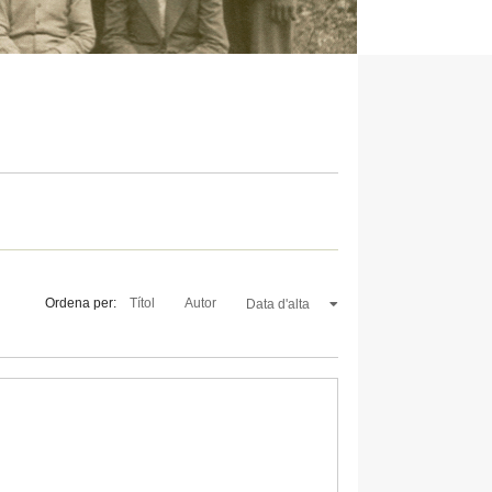
Ordena per:
Títol
Autor
Data d'alta