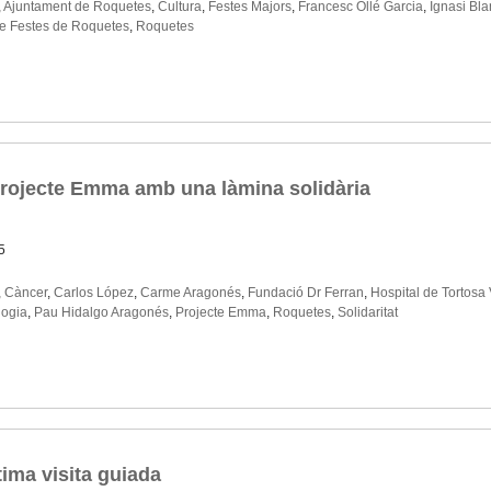
,
Ajuntament de Roquetes
,
Cultura
,
Festes Majors
,
Francesc Ollé Garcia
,
Ignasi Bla
de Festes de Roquetes
,
Roquetes
Projecte Emma amb una làmina solidària
5
,
Càncer
,
Carlos López
,
Carme Aragonés
,
Fundació Dr Ferran
,
Hospital de Tortosa 
logia
,
Pau Hidalgo Aragonés
,
Projecte Emma
,
Roquetes
,
Solidaritat
tima visita guiada