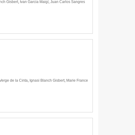
nch Gisbert
,
Ivan Garcia Maigí
,
Juan Carlos Sangres
Verge de la Cinta
,
Ignasi Blanch Gisbert
,
Marie France