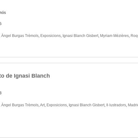
rnós
5
,
Àngel Burgas Trèmols
,
Exposicions
,
Ignasi Blanch Gisbert
,
Myriam Mézières
,
Roq
cto de Ignasi Blanch
3
,
Àngel Burgas Trèmols
,
Art
,
Exposicions
,
Ignasi Blanch Gisbert
,
Il·lustradors
,
Madri