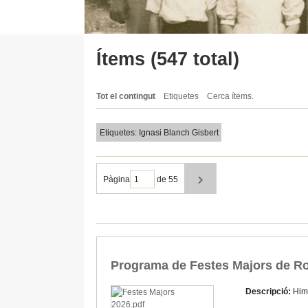
Ítems (547 total)
Tot el contingut
Etiquetes
Cerca ítems.
Etiquetes: Ignasi Blanch Gisbert
Pàgina
de 55
Programa de Festes Majors de Ro
Descripció:
Him