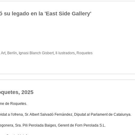
 su legado en la 'East Side Gallery'
,
Art
,
Berlín
,
Ignasi Blanch Gisbert
,
Il·lustradors
,
Roquetes
quetes, 2025
ne de Roquetes.
idat a l'ofrena, Sr. Albert Salvadó Fernàndez, Diputat al Parlament de Catalunya.
regonera, Sra. Pili Perolada Baiges, Gerent de Forn Perolada S.L.