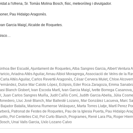
idat a l'ofrena, Sr. Tomàs Molina Bosch, físic, meteoròleg i divulgador.
goner, Pau Hidalgo Aragonés.
 Ivan Garcia Maigí, Alcalde de Roquetes.
 Sisco…
inhoa Ber Escudé
,
Ajuntament de Roquetes
,
Alba Sangres Garcia
,
Albert Ventura 
aricio
,
Ariadna Altés Aguilar
,
Arnau Albiol Moragrega
,
Associació de Veïns de la Rav
,
Carla Altés Aguilar
,
Carlos Reverté Aragonés
,
César Cervera Mulet
,
Chloe Alcover
 Fernández
,
Dulce Mar Caloto López
,
Eclipsis
,
Eder Roca Zaragoza
,
Emma Sanabr
asi Blanch Gisbert
,
Ivan Escoda Martí
,
Ivan Garcia Maigí
,
Ivette Borrega Casanova
l
,
Juan Carlos Sangres Muiña
,
Judit Cañís Comí
,
Judith Garcia Abella
,
Júlia Cosme
Monedero
,
Lluc José Blanch
,
Mar Ballesté Lozano
,
Mar González Lacueva
,
Marc Sa
Bajador Batalla
,
Mariona Rumense Velásquez
,
Marta Torres Llatje
,
Martí Perez Po
arberà
,
Patronat de Festes de Roquetes
,
Pau de la Iglesia Puerta
,
Pau Hidalgo Ara
rillo
,
Pol Centelles Cid
,
Pol Curto Blanch
,
Programes
,
René Lara Pla
,
Roger Hierr
 Bosch
,
Unai Valls Garcia
,
Uxío Lozano Calvo