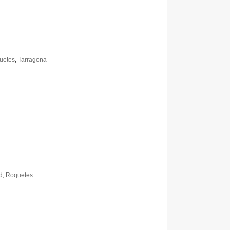
uetes
,
Tarragona
d
,
Roquetes