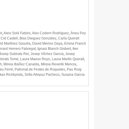
nt
,
Aleix Solé Fatsini
,
Alex Codern Rodríguez
,
Àneu Poy
 Cid Castell
,
Blas Dieguez González
,
Carla Queralt
id Martínez Gasulla
,
David Merino Gaya
,
Emma Franch
erard Herrero Fabregat
,
Ignasi Blanch Gisbert
,
Iker
Josep Subirats Rel
,
Josep Vílchez Garcia
,
Josep
birats Tomé
,
Laura Maeso Royo
,
Laura Martín Queralt
,
h
,
Mireia Ibàñez Canalda
,
Mireia Reverté Mencia
,
eu Ferré
,
Patronat de Festes de Roquetes
,
Pau Roig
kas Richkynda
,
Sofia Allepuz Pacheco
,
Susana Garcia