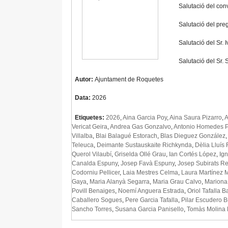
Salutació del conv
Salutació del pre
Salutació del Sr.
Salutació del Sr.
Autor:
Ajuntament de Roquetes
Data:
2026
Etiquetes:
2026
,
Aina Garcia Poy
,
Aina Saura Pizarro
,
A
Vericat Geira
,
Andrea Gas Gonzalvo
,
Antonio Homedes P
Villalba
,
Blai Balagué Estorach
,
Blas Dieguez González
Teleuca
,
Deimante Sustauskaite Richkynda
,
Dèlia Lluís
Querol Vilaubí
,
Griselda Ollé Grau
,
Ian Cortés López
,
Ign
Canalda Espuny
,
Josep Favà Espuny
,
Josep Subirats Re
Codorniu Pellicer
,
Laia Mestres Celma
,
Laura Martínez 
Gaya
,
Maria Alanyà Segarra
,
Maria Grau Calvo
,
Mariona 
Povill Benaiges
,
Noemí Anguera Estrada
,
Oriol Tafalla B
Caballero Sogues
,
Pere Garcia Tafalla
,
Pilar Escudero Bu
Sancho Torres
,
Susana Garcia Panisello
,
Tomàs Molina