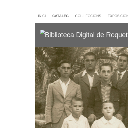
Salta
al
contingut
INICI
CATÀLEG
COL·LECCIONS
EXPOSICIO
principal