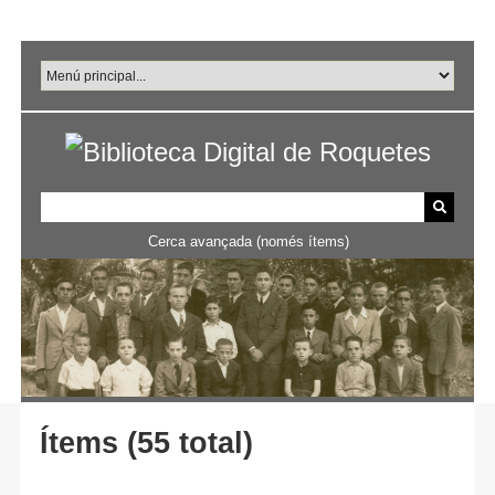
Salta
al
contingut
principal
Cerca avançada (només ítems)
Ítems (55 total)