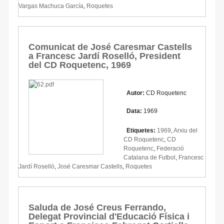
Vargas Machuca García
,
Roquetes
Comunicat de José Caresmar Castells
a Francesc Jardí Roselló, President
del CD Roquetenc, 1969
Autor:
CD Roquetenc
Data:
1969
Etiquetes:
1969
,
Arxiu del
CD Roquetenc
,
CD
Roquetenc
,
Federació
Catalana de Futbol
,
Francesc
Jardí Roselló
,
José Caresmar Castells
,
Roquetes
Saluda de José Creus Ferrando,
Delegat Provincial d'Educació Física i