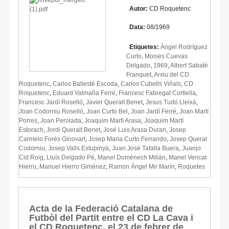
Autor:
CD Roquetenc
Data:
08/1969
Etiquetes:
Àngel Rodríguez
Curto
,
Moises Cuevas
Delgado
,
1969
,
Albert Sabaté
Franquet
,
Arxiu del CD
Roquetenc
,
Carlos Ballesté Escoda
,
Carlos Cubells Viñals
,
CD
Roquetenc
,
Eduard Valmaña Ferré
,
Francesc Fabregat Cortiella
,
Francesc Jardí Roselló
,
Javier Queralt Benet
,
Jesus Tudó Lleixà
,
Joan Codorniu Roselló
,
Joan Curto Bel
,
Joan Jardí Ferré
,
Joan Martí
Porres
,
Joan Perolada
,
Joaquim Martí Arasa
,
Joaquim Martí
Estorach
,
Jordi Queralt Benet
,
José Luis Arasa Duran
,
Josep
Carmelo Forés Ginovart
,
Josep Maria Curto Ferrando
,
Josep Queral
Codorniu
,
Josep Valls Estupinyà
,
Juan José Tafalla Buera
,
Juanjo
Cid Roig
,
Lluís Delgado Pé
,
Manel Domènech Milián
,
Manel Vericat
Hierro
,
Manuel Hierro Giménez
,
Ramon Àngel Mir Marín
,
Roquetes
Acta de la Federació Catalana de
Futbòl del Partit entre el CD La Cava i
el CD Roquetenc, el 23 de febrer de