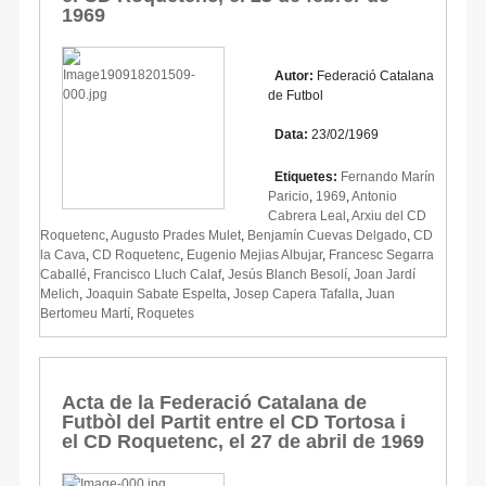
1969
Autor:
Federació Catalana
de Futbol
Data:
23/02/1969
Etiquetes:
Fernando Marín
Paricio
,
1969
,
Antonio
Cabrera Leal
,
Arxiu del CD
Roquetenc
,
Augusto Prades Mulet
,
Benjamín Cuevas Delgado
,
CD
la Cava
,
CD Roquetenc
,
Eugenio Mejias Albujar
,
Francesc Segarra
Caballé
,
Francisco Lluch Calaf
,
Jesús Blanch Besolí
,
Joan Jardí
Melich
,
Joaquin Sabate Espelta
,
Josep Capera Tafalla
,
Juan
Bertomeu Martí
,
Roquetes
Acta de la Federació Catalana de
Futbòl del Partit entre el CD Tortosa i
el CD Roquetenc, el 27 de abril de 1969