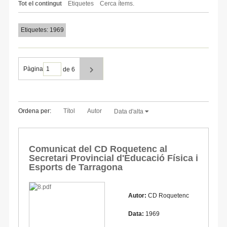
Tot el contingut
Etiquetes
Cerca ítems.
Etiquetes: 1969
Pàgina
de 6
Ordena per:
Títol
Autor
Data d'alta
Comunicat del CD Roquetenc al
Secretari Provincial d'Educació Física i
Esports de Tarragona
Autor:
CD Roquetenc
Data:
1969