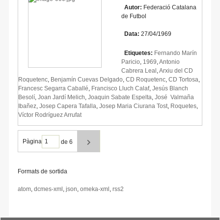
Autor:
Federació Catalana
de Futbol
Data:
27/04/1969
Etiquetes:
Fernando Marín
Paricio
,
1969
,
Antonio
Cabrera Leal
,
Arxiu del CD
Roquetenc
,
Benjamín Cuevas Delgado
,
CD Roquetenc
,
CD Tortosa
,
Francesc Segarra Caballé
,
Francisco Lluch Calaf
,
Jesús Blanch
Besolí
,
Joan Jardí Melich
,
Joaquin Sabate Espelta
,
José Valmaña
Ibañez
,
Josep Capera Tafalla
,
Josep Maria Ciurana Tost
,
Roquetes
,
Víctor Rodríguez Arrufat
Pàgina
de 6
Formats de sortida
atom
,
dcmes-xml
,
json
,
omeka-xml
,
rss2