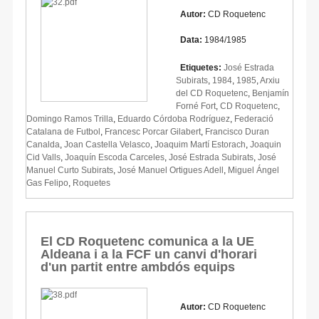
Autor:
CD Roquetenc
Data:
1984/1985
Etiquetes:
José Estrada
Subirats
,
1984
,
1985
,
Arxiu
del CD Roquetenc
,
Benjamín
Forné Fort
,
CD Roquetenc
,
Domingo Ramos Trilla
,
Eduardo Córdoba Rodríguez
,
Federació
Catalana de Futbol
,
Francesc Porcar Gilabert
,
Francisco Duran
Canalda
,
Joan Castella Velasco
,
Joaquim Martí Estorach
,
Joaquin
Cid Valls
,
Joaquín Escoda Carceles
,
José Estrada Subirats
,
José
Manuel Curto Subirats
,
José Manuel Ortigues Adell
,
Miguel Ángel
Gas Felipo
,
Roquetes
El CD Roquetenc comunica a la UE
Aldeana i a la FCF un canvi d'horari
d'un partit entre ambdós equips
Autor:
CD Roquetenc