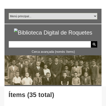
Salta
al
contingut
principal
Cerca avançada (només ítems)
Ítems (35 total)