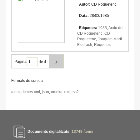
Autor:
CD Roquetenc
Data:
28/03/1985
Etiquetes:
1985
,
Arxiu del
CD Roquetenc
,
CD
Roquetenc
,
Joaquim Martí
Estorach
,
Roquetes
Pàgina
de 4
Formats de sortida
atom
,
dcmes-xml
,
json
,
omeka-xml
,
rss2
Documents digitalitzats:
13749
ítems