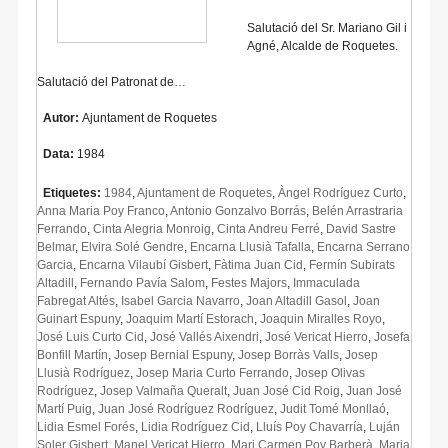
Salutació del Sr. Mariano Gil i
Agné, Alcalde de Roquetes.
Salutació del Patronat de…
Autor:
Ajuntament de Roquetes
Data:
1984
Etiquetes:
1984
,
Ajuntament de Roquetes
,
Àngel Rodríguez Curto
,
Anna Maria Poy Franco
,
Antonio Gonzalvo Borrás
,
Belén Arrastraria
Ferrando
,
Cinta Alegria Monroig
,
Cinta Andreu Ferré
,
David Sastre
Belmar
,
Elvira Solé Gendre
,
Encarna Llusià Tafalla
,
Encarna Serrano
Garcia
,
Encarna Vilaubí Gisbert
,
Fàtima Juan Cid
,
Fermín Subirats
Altadill
,
Fernando Pavía Salom
,
Festes Majors
,
Immaculada
Fabregat Altés
,
Isabel Garcia Navarro
,
Joan Altadill Gasol
,
Joan
Guinart Espuny
,
Joaquim Martí Estorach
,
Joaquin Miralles Royo
,
José Luis Curto Cid
,
José Vallés Aixendri
,
José Vericat Hierro
,
Josefa
Bonfill Martín
,
Josep Bernial Espuny
,
Josep Borràs Valls
,
Josep
Llusià Rodríguez
,
Josep Maria Curto Ferrando
,
Josep Olivas
Rodríguez
,
Josep Valmaña Queralt
,
Juan José Cid Roig
,
Juan José
Martí Puig
,
Juan José Rodríguez Rodríguez
,
Judit Tomé Monllaó
,
Lidia Esmel Forés
,
Lidia Rodríguez Cid
,
Lluís Poy Chavarría
,
Luján
Soler Gisbert
,
Manel Vericat Hierro
,
Mari Carmen Poy Barberà
,
Maria