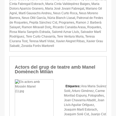
Cinta Fabregat Estorach
,
Maria Cinta Valldepérez Baiges
,
Maria
Dolors Aparicio Granero
,
Maria José Jovani Fabregat
,
Mariano Gil
Agné
,
Martí Gauxachs Andreu
,
Neus Curto Roca
,
Neus Moreno
Barrera
,
Neus Ollé García
,
Núria Blanch Llasat
,
Patronat de Festes
de Roquetes
,
Pepita Sànchez Cid
,
Programes
,
Ramon J. Barberà
Salayet
,
Ramon Miravall Dolç
,
Ricardo Canalda Arasa
,
Roquetes
,
Rosa Maria Sangrés Estrada
,
Salomé Aznar Lluís
,
Salvador Martí
Rodríguez
,
Tere Curto Chavarría
,
Tere Ventura Muria
,
Teresa
Ciurana Tost
,
Teresa Martí Vidal
,
Xavier Alegret Ribas
,
Xavier Grau
Sabaté
,
Zoraida Forés Martorell
Actors del grup de teatre amb Manel
Domènech Miliàn
Etiquetes:
Ana Maria Suárez
Solé
,
Arturo Giménez
,
Carme
Monllaó Espuny
,
Fotografies
,
Joan Chavarria Altadill
,
Joan
Lluís Aguilar Ortíguez
,
Joaquim Martí Estorach
,
Joaquim Solé Cid
,
Juanjo Cid