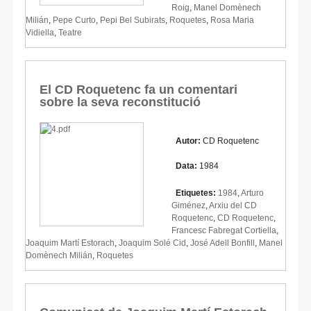
Roig
,
Manel Domènech
Milián
,
Pepe Curto
,
Pepi Bel Subirats
,
Roquetes
,
Rosa Maria
Vidiella
,
Teatre
El CD Roquetenc fa un comentari
sobre la seva reconstitució
Autor:
CD Roquetenc
Data:
1984
Etiquetes:
1984
,
Arturo
Giménez
,
Arxiu del CD
Roquetenc
,
CD Roquetenc
,
Francesc Fabregat Cortiella
,
Joaquim Martí Estorach
,
Joaquim Solé Cid
,
José Adell Bonfill
,
Manel
Domènech Milián
,
Roquetes