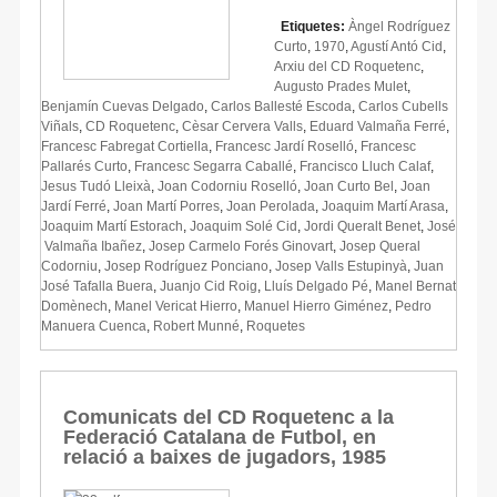
Etiquetes:
Àngel Rodríguez
Curto
,
1970
,
Agustí Antó Cid
,
Arxiu del CD Roquetenc
,
Augusto Prades Mulet
,
Benjamín Cuevas Delgado
,
Carlos Ballesté Escoda
,
Carlos Cubells
Viñals
,
CD Roquetenc
,
Cèsar Cervera Valls
,
Eduard Valmaña Ferré
,
Francesc Fabregat Cortiella
,
Francesc Jardí Roselló
,
Francesc
Pallarés Curto
,
Francesc Segarra Caballé
,
Francisco Lluch Calaf
,
Jesus Tudó Lleixà
,
Joan Codorniu Roselló
,
Joan Curto Bel
,
Joan
Jardí Ferré
,
Joan Martí Porres
,
Joan Perolada
,
Joaquim Martí Arasa
,
Joaquim Martí Estorach
,
Joaquim Solé Cid
,
Jordi Queralt Benet
,
José
Valmaña Ibañez
,
Josep Carmelo Forés Ginovart
,
Josep Queral
Codorniu
,
Josep Rodríguez Ponciano
,
Josep Valls Estupinyà
,
Juan
José Tafalla Buera
,
Juanjo Cid Roig
,
Lluís Delgado Pé
,
Manel Bernat
Domènech
,
Manel Vericat Hierro
,
Manuel Hierro Giménez
,
Pedro
Manuera Cuenca
,
Robert Munné
,
Roquetes
Comunicats del CD Roquetenc a la
Federació Catalana de Futbol, en
relació a baixes de jugadors, 1985