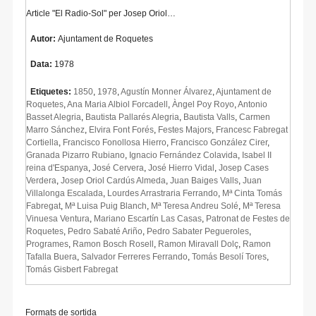
Article "El Radio-Sol" per Josep Oriol…
Autor:
Ajuntament de Roquetes
Data:
1978
Etiquetes:
1850
,
1978
,
Agustín Monner Álvarez
,
Ajuntament de
Roquetes
,
Ana Maria Albiol Forcadell
,
Àngel Poy Royo
,
Antonio
Basset Alegria
,
Bautista Pallarés Alegria
,
Bautista Valls
,
Carmen
Marro Sánchez
,
Elvira Font Forés
,
Festes Majors
,
Francesc Fabregat
Cortiella
,
Francisco Fonollosa Hierro
,
Francisco González Cirer
,
Granada Pizarro Rubiano
,
Ignacio Fernández Colavida
,
Isabel II
reina d'Espanya
,
José Cervera
,
José Hierro Vidal
,
Josep Cases
Verdera
,
Josep Oriol Cardús Almeda
,
Juan Baiges Valls
,
Juan
Villalonga Escalada
,
Lourdes Arrastraria Ferrando
,
Mª Cinta Tomás
Fabregat
,
Mª Luisa Puig Blanch
,
Mª Teresa Andreu Solé
,
Mª Teresa
Vinuesa Ventura
,
Mariano Escartín Las Casas
,
Patronat de Festes de
Roquetes
,
Pedro Sabaté Ariño
,
Pedro Sabater Pegueroles
,
Programes
,
Ramon Bosch Rosell
,
Ramon Miravall Dolç
,
Ramon
Tafalla Buera
,
Salvador Ferreres Ferrando
,
Tomás Besolí Tores
,
Tomás Gisbert Fabregat
Formats de sortida