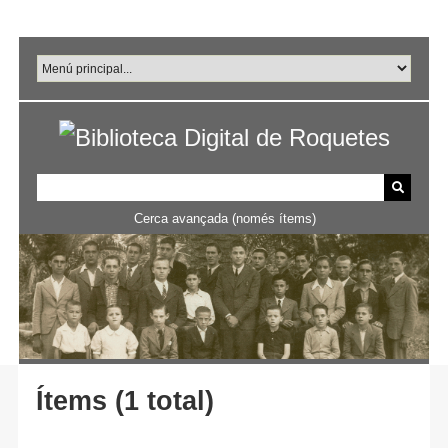
Salta
al
contingut
principal
Cerca avançada (només ítems)
Ítems (1 total)