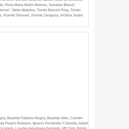
rán
,
Rosa Maria Molés Molinos
,
Salvador Blanch
etense"
,
Stella Matutina
,
Tomàs Barceló Roig
,
Tomás
s
,
Vicente Ginovart
,
Vicente Zaragoza
,
Victòria Sastre
gria
,
Bautista Pallarés Alegria
,
Bautista Valls
,
Carmen
da Pizarro Rubiano
,
Ignacio Fernández Colavida
,
Isabel
 Escalada
,
Lourdes Arrastraria Ferrando
,
Mª Cinta Tomás