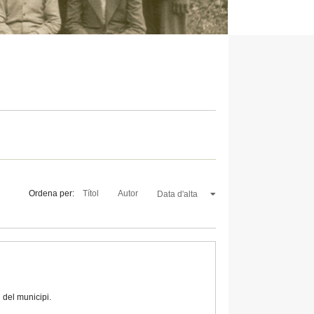
Ordena per:
Títol
Autor
Data d'alta
 del municipi.