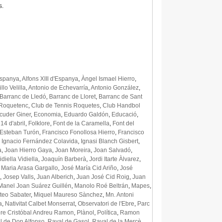
s.
'Espanya
,
Alfons XIII d'Espanya
,
Àngel Ismael Hierro
,
llo Velilla
,
Antonio de Echevarría
,
Antonio González
,
Barranc de Lledó
,
Barranc de Lloret
,
Barranc de Sant
Roquetenc
,
Club de Tennis Roquetes
,
Club Handbol
cuder Giner
,
Economia
,
Eduardo Galdón
,
Educació
,
14 d'abril
,
Folklore
,
Font de la Caramella
,
Font del
 Esteban Turón
,
Francisco Fonollosa Hierro
,
Francisco
,
Ignacio Fernández Colavida
,
Ignasi Blanch Gisbert
,
a
,
Joan Hierro Gaya
,
Joan Moreira
,
Joan Salvadó
,
diella Vidiella
,
Joaquín Barberà
,
Jordi Itarte Àlvarez
,
 Maria Arasa Gargallo
,
José María Cid Ariño
,
José
,
Josep Valls
,
Juan Alberich
,
Juan José Cid Roig
,
Juan
Manel Joan Suárez Guillén
,
Manolo Roé Beltrán
,
Mapes
,
teo Sabater
,
Miquel Maureso Sànchez
,
Mn. Antoni
a
,
Nativitat Calbet Monserrat
,
Observatori de l'Ebre
,
Parc
re Cristóbal Andreu Ramon
,
Plànol
,
Política
,
Ramon
l de Don Alfonso
,
Raval de Gasol
,
Raval de la Mercè
,