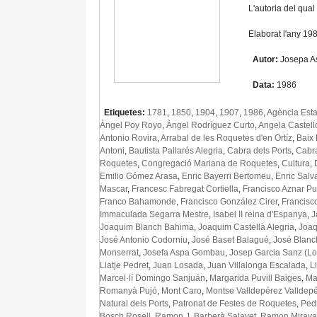
L'autoria del qua
Elaborat l'any 1
Autor:
Josepa 
Data:
1986
Etiquetes:
1781
,
1850
,
1904
,
1907
,
1986
,
Agència Esta
Àngel Poy Royo
,
Àngel Rodríguez Curto
,
Angela Castell
Antonio Rovira
,
Arrabal de les Roquetes d'en Ortíz
,
Baix
Antoni
,
Bautista Pallarés Alegria
,
Cabra dels Ports
,
Cabra
Roquetes
,
Congregació Mariana de Roquetes
,
Cultura
,
Emilio Gómez Arasa
,
Enric Bayerri Bertomeu
,
Enric Salv
Mascar
,
Francesc Fabregat Cortiella
,
Francisco Aznar P
Franco Bahamonde​​
,
Francisco González Cirer
,
Francisc
Immaculada Segarra Mestre
,
Isabel II reina d'Espanya
,
J
Joaquim Blanch Bahima
,
Joaquim Castellà Alegria
,
Joaq
José Antonio Codorniu
,
José Baset Balagué
,
José Blanc
Monserrat
,
Josefa Aspa Gombau
,
Josep Garcia Sanz (Lo
Llatje Pedret
,
Juan Losada
,
Juan Villalonga Escalada
,
L
Marcel·lí Domingo Sanjuán
,
Margarida Puvill Baiges
,
Ma
Romanyà Pujó
,
Mont Caro
,
Montse Valldepérez Valldep
Natural dels Ports
,
Patronat de Festes de Roquetes
,
Ped
Bosch Rosell
,
Ramon J. Barberà Salayet
,
Ramon Miraval