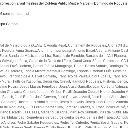
l correspon a vuit mestres del Col·legi Públic Mestre Marcel·lí Domingo de Roquete
986 commemorant el…
Aspa Gombau
tal de Meteorologia (AEMET)
,
Àguila Reial
,
Ajuntament de Roquetes
,
Alfons XII d
ó Pedrola
,
Anna Suárez
,
Antirrhinum pertegasii
,
Antonio Baset Alegria
,
Antonio Casti
 Ebre
,
Banda de Música de la Lira
,
Barranc de Farrubio
,
Barranc de la Vall Figuera
,
 Salvatge Ibèrica
,
Canal de la Dreta de l'Ebre
,
Canal Xerta-Sènia
,
Caramella
,
CD 
Daniel Favà Barberà
,
Daniel Tafalla Moragrega
,
Dolors Bosch Sabaté
,
Domingo Es
atella Carreres
,
Escola Mestre Marcel·lí Domingo
,
Esports
,
Esteban Lluís
,
Festa del 
ueyo
,
Francisco de A. Calvet Cortiella
,
Francisco de Paula Albiol Cubells
,
Francisco
o Murall
,
Fulls de l'Espurna
,
Geografia
,
Grèvol
,
Handbol Roquetes
,
Història
,
Ibérica
aime Rovira
,
Jesús Massip Fonollosa
,
Joan Arasa Gargallo
,
Joan Cortiella Valmañ
uim Chavarria Climent
,
Joaquim Gisbert Povill
,
Joaquim Queralt Hierro
,
Joaquim Vi
h Blanch
,
José Borrás
,
José Cervera
,
José Chavarría Adell
,
José Hierro Vidal
,
José
 Canalero)
,
Josep Lluís Vidal Moreno
,
Josep Miravalls
,
Josep Oriol Cardús Almeda
ira de Roquetes
,
Lluís Felip Alberca Silva
,
Lorenzo Llorens
,
M. Rosa Molas Vallvé
,
riano Escartín Las Casas
,
Mariano Gil Agné
,
Martí Poy Subirats
,
Mas de n'Ortís
,
Ma
érez
,
Mutualidad Roquetense de Seguros contra los Accidentes del Trabajo Agrícol
ro Andreu
,
Pedro Sabater Pegueroles
,
Pedro Tel Cubedo
,
Pepita Bosch Sabaté
,
Pe
l Dolç
,
Ramon Puell
,
Ramon Tafalla Buera
,
Raval d'en Ortís
,
Raval de Cristo
,
Rava