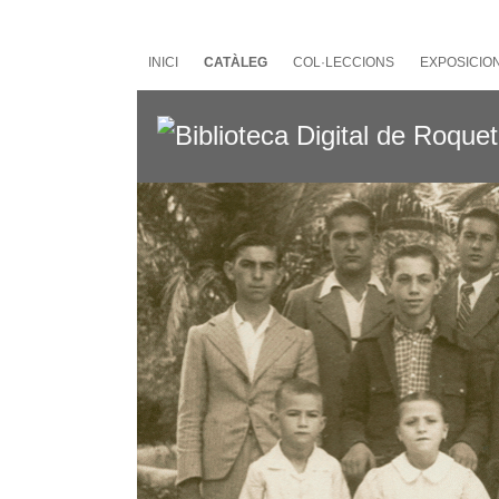
Salta
al
contingut
INICI
CATÀLEG
COL·LECCIONS
EXPOSICIO
principal