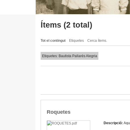
Ítems (2 total)
Tot el contingut
Etiquetes
Cerca ítems.
Etiquetes: Bautista Pallarés Alegria
Roquetes
Descripció:
Aque