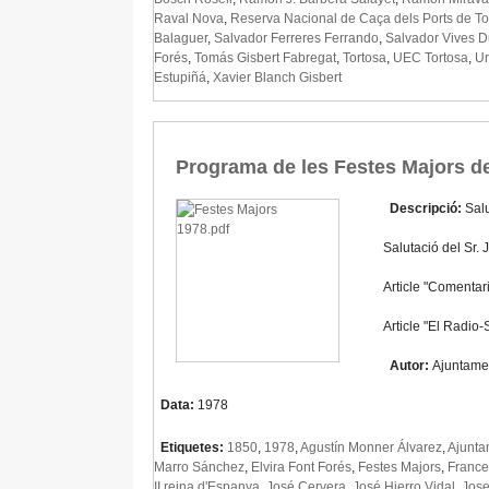
Raval Nova
,
Reserva Nacional de Caça dels Ports de Tor
Balaguer
,
Salvador Ferreres Ferrando
,
Salvador Vives 
Forés
,
Tomás Gisbert Fabregat
,
Tortosa
,
UEC Tortosa
,
U
Estupiñá
,
Xavier Blanch Gisbert
Programa de les Festes Majors d
Descripció:
Salu
Salutació del Sr.
Article "Comentar
Article "El Radio
Autor:
Ajuntame
Data:
1978
Etiquetes:
1850
,
1978
,
Agustín Monner Álvarez
,
Ajunta
Marro Sánchez
,
Elvira Font Forés
,
Festes Majors
,
France
II reina d'Espanya
,
José Cervera
,
José Hierro Vidal
,
Jose