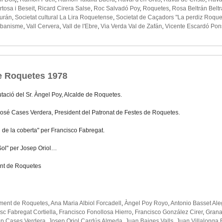
tosa i Beseit
,
Ricard Cirera Salse
,
Roc Salvadó Poy
,
Roquetes
,
Rosa Beltrán Belt
Durán
,
Societat cultural La Lira Roquetense
,
Societat de Caçadors "La perdiz Roqu
rbanisme
,
Vall Cervera
,
Vall de l'Ebre
,
Via Verda Val de Zafán
,
Vicente Escardó Pon
e Roquetes 1978
tació del Sr. Àngel Poy, Alcalde de Roquetes.
 José Cases Verdera, President del Patronat de Festes de Roquetes.
i de la coberta" per Francisco Fabregat.
-Sol" per Josep Oriol…
nt de Roquetes
ment de Roquetes
,
Ana Maria Albiol Forcadell
,
Àngel Poy Royo
,
Antonio Basset Ale
sc Fabregat Cortiella
,
Francisco Fonollosa Hierro
,
Francisco González Cirer
,
Grana
p Cases Verdera
,
Josep Oriol Cardús Almeda
,
Juan Baiges Valls
,
Juan Villalonga