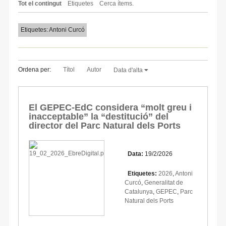
Tot el contingut
Etiquetes
Cerca ítems.
Etiquetes: Antoni Curcó
Ordena per:
Títol
Autor
Data d'alta
El GEPEC-EdC considera “molt greu i
inacceptable” la “destitució” del
director del Parc Natural dels Ports
Data:
19/2/2026
Etiquetes:
2026
,
Antoni
Curcó
,
Generalitat de
Catalunya
,
GEPEC
,
Parc
Natural dels Ports