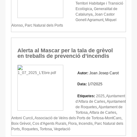
Territori Habitatge i Transició
Ecològica
,
Generalitat de
Catalunya
,
Joan Castor
Gonell Agramunt
,
Miquel
Alonso
,
Parc Natural dels Ports
Alerta al Mascar per la tala de grèvol
en treballs de prevenció d’incendis
Autor:
Joan Josep Carot
Data:
1/7/2025
Etiquetes:
2025
,
Ajuntament
d'Alfara de Carles
,
Ajuntament
de Roquetes
,
Ajuntament de
Tortosa
,
Alfara de Carles
,
Antoni Curcó
,
Associació de Veïns dels Ports de Tortosa-MontCaro
,
Boix Grèvol
,
Cos d'Agents Rurals
,
Flora
,
Incendis
,
Parc Natural dels
Ports
,
Roquetes
,
Tortosa
,
Vegetació