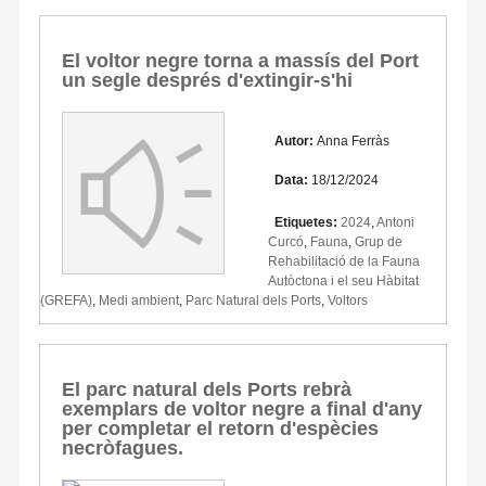
El voltor negre torna a massís del Port
un segle després d'extingir-s'hi
Autor:
Anna Ferràs
Data:
18/12/2024
Etiquetes:
2024
,
Antoni
Curcó
,
Fauna
,
Grup de
Rehabilitació de la Fauna
Autòctona i el seu Hàbitat
(GREFA)
,
Medi ambient
,
Parc Natural dels Ports
,
Voltors
El parc natural dels Ports rebrà
exemplars de voltor negre a final d'any
per completar el retorn d'espècies
necròfagues.