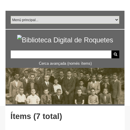
Salta
al
contingut
principal
Cerca avançada (només ítems)
Ítems (7 total)