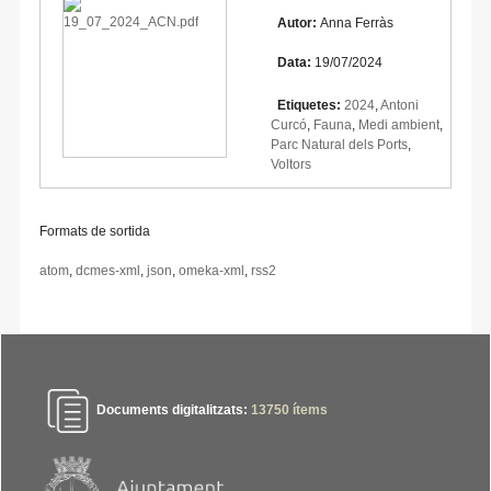
Autor:
Anna Ferràs
Data:
19/07/2024
Etiquetes:
2024
,
Antoni
Curcó
,
Fauna
,
Medi ambient
,
Parc Natural dels Ports
,
Voltors
Formats de sortida
atom
,
dcmes-xml
,
json
,
omeka-xml
,
rss2
Documents digitalitzats:
13750
ítems