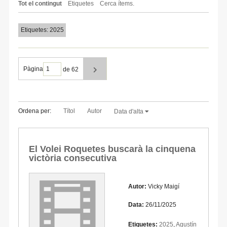
Tot el contingut
Etiquetes
Cerca ítems.
Etiquetes: 2025
Pàgina
de 62
Ordena per:
Títol
Autor
Data d'alta
El Volei Roquetes buscarà la cinquena
victòria consecutiva
Autor:
Vicky Maigí
Data:
26/11/2025
Etiquetes:
2025
,
Agustín