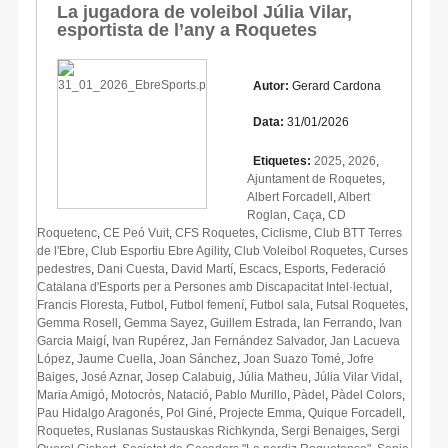
La jugadora de voleibol Júlia Vilar,
esportista de l’any a Roquetes
Autor:
Gerard Cardona
Data:
31/01/2026
Etiquetes:
2025
,
2026
,
Ajuntament de Roquetes
,
Albert Forcadell
,
Albert
Roglan
,
Caça
,
CD
Roquetenc
,
CE Peó Vuit
,
CFS Roquetes
,
Ciclisme
,
Club BTT Terres
de l'Ebre
,
Club Esportiu Ebre Agility
,
Club Voleibol Roquetes
,
Curses
pedestres
,
Dani Cuesta
,
David Martí
,
Escacs
,
Esports
,
Federació
Catalana d'Esports per a Persones amb Discapacitat Intel·lectual
,
Francis Floresta
,
Futbol
,
Futbol femení
,
Futbol sala
,
Futsal Roquetes
,
Gemma Rosell
,
Gemma Sayez
,
Guillem Estrada
,
Ian Ferrando
,
Ivan
Garcia Maigí
,
Ivan Rupérez
,
Jan Fernández Salvador
,
Jan Lacueva
López
,
Jaume Cuella
,
Joan Sánchez
,
Joan Suazo Tomé
,
Jofre
Baiges
,
José Aznar
,
Josep Calabuig
,
Júlia Matheu
,
Júlia Vilar Vidal
,
Maria Amigó
,
Motocròs
,
Natació
,
Pablo Murillo
,
Pàdel
,
Pàdel Colors
,
Pau Hidalgo Aragonés
,
Pol Giné
,
Projecte Emma
,
Quique Forcadell
,
Roquetes
,
Ruslanas Sustauskas Richkynda
,
Sergi Benaiges
,
Sergi