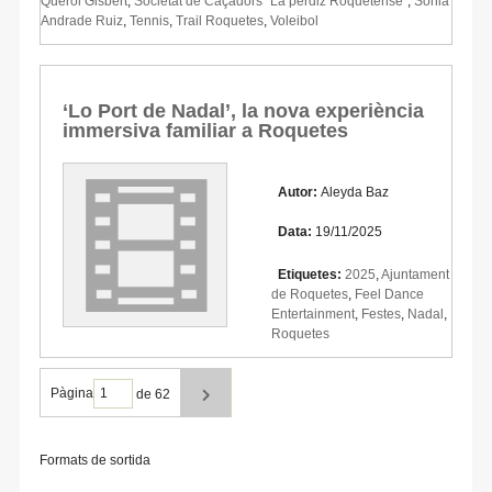
Querol Gisbert
,
Societat de Caçadors "La perdiz Roquetense"
,
Sonia
Andrade Ruiz
,
Tennis
,
Trail Roquetes
,
Voleibol
‘Lo Port de Nadal’, la nova experiència
immersiva familiar a Roquetes
Autor:
Aleyda Baz
Data:
19/11/2025
Etiquetes:
2025
,
Ajuntament
de Roquetes
,
Feel Dance
Entertainment
,
Festes
,
Nadal
,
Roquetes
Pàgina
de 62
Formats de sortida