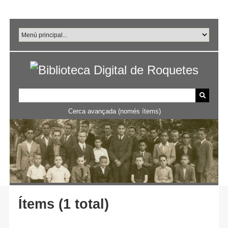
Salta
al
contingut
principal
Cerca avançada (només ítems)
Ítems (1 total)