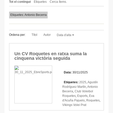
Tot el contingut
Etiquetes
Cerca ítems.
Etiquetes: Antonio Becerra
Ordena per:
Títol
Autor
Data d'alta
Un CV Roquetes en ratxa suma la
cinquena victòria seguida
Data:
30/11/2025
Etiquetes:
2025
,
Agustín
Rodríguez Martín
,
Antonio
Becerra
,
Club Voleibol
Roquetes
,
Esports
,
Eva
d'Acuña Pajuelo
,
Roquetes
,
Vikings Volei Prat