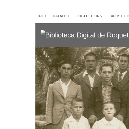
Salta
al
contingut
INICI
CATÀLEG
COL·LECCIONS
EXPOSICIO
principal