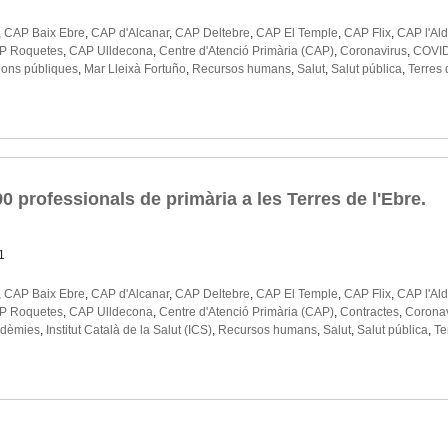
,
CAP Baix Ebre
,
CAP d'Alcanar
,
CAP Deltebre
,
CAP El Temple
,
CAP Flix
,
CAP l'Al
P Roquetes
,
CAP Ulldecona
,
Centre d'Atenció Primària (CAP)
,
Coronavirus
,
COVID
ions públiques
,
Mar Lleixà Fortuño
,
Recursos humans
,
Salut
,
Salut pública
,
Terres 
0 professionals de primària a les Terres de l'Ebre.
1
,
CAP Baix Ebre
,
CAP d'Alcanar
,
CAP Deltebre
,
CAP El Temple
,
CAP Flix
,
CAP l'Al
P Roquetes
,
CAP Ulldecona
,
Centre d'Atenció Primària (CAP)
,
Contractes
,
Coronav
idèmies
,
Institut Català de la Salut (ICS)
,
Recursos humans
,
Salut
,
Salut pública
,
Te