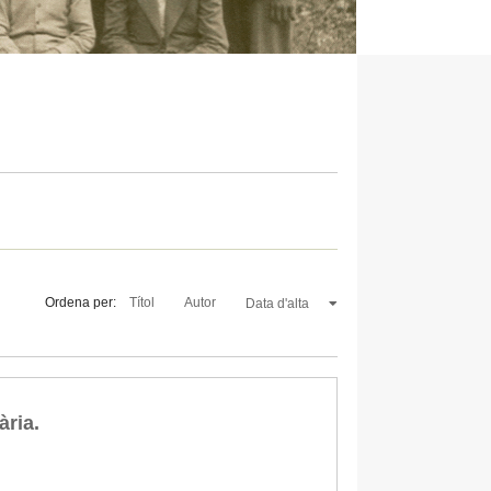
Ordena per:
Títol
Autor
Data d'alta
ària.