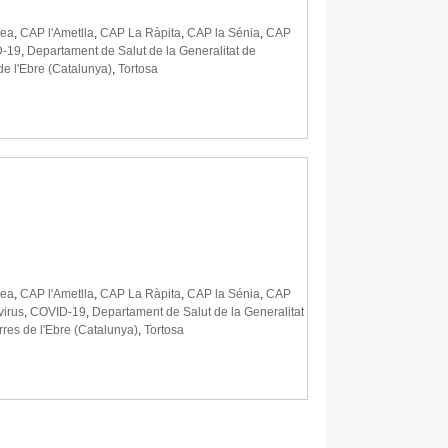
dea
,
CAP l'Ametlla
,
CAP La Ràpita
,
CAP la Sénia
,
CAP
-19
,
Departament de Salut de la Generalitat de
de l'Ebre (Catalunya)
,
Tortosa
dea
,
CAP l'Ametlla
,
CAP La Ràpita
,
CAP la Sénia
,
CAP
irus
,
COVID-19
,
Departament de Salut de la Generalitat
rres de l'Ebre (Catalunya)
,
Tortosa