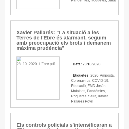
Pandèmies
,
Roquetes
,
Salut
Xavier Pallarés: "La situació a les
Terres de l'Ebre és alarmant, seguim
amb preocupació els brots i demanem
màxima prudència"
Data:
28/10/2020
Etiquetes:
2020
,
Amposta
,
Coronavirus
,
COVID-19
,
Educació
,
EMD Jesús
,
Malalties
,
Pandèmies
,
Roquetes
,
Salut
,
Xavier
Pallarès Povill
Els controls policials s'intensificaran a