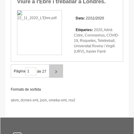
Viure a l'Ebre i treballar a Londres.
Data:
22/11/2020
Etiquetes:
2020
,
Adrià
Cidre
,
Coronavirus
,
COVID-
19
,
Roquetes
,
Teletreball
,
Universitat Rovira i Virgili
(URV)
,
Xavier Farré
Pàgina
de 27
Formats de sortida
atom
,
dcmes-xml
,
json
,
omeka-xml
,
rss2