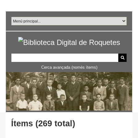
Salta
al
contingut
principal
Cerca avançada (només ítems)
Ítems (269 total)