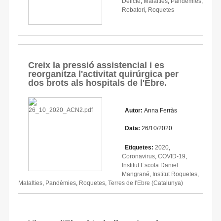
Delicte
,
Malalties
,
Pandèmies
,
Robatori
,
Roquetes
Creix la pressió assistencial i es
reorganitza l'activitat quirúrgica per
dos brots als hospitals de l'Ebre.
Autor:
Anna Ferràs
Data:
26/10/2020
Etiquetes:
2020
,
Coronavirus
,
COVID-19
,
Institut Escola Daniel
Mangrané
,
Institut Roquetes
,
Malalties
,
Pandèmies
,
Roquetes
,
Terres de l'Ebre (Catalunya)