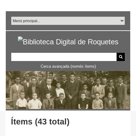
Salta
al
contingut
principal
Cerca avançada (només ítems)
Ítems (43 total)