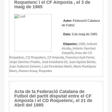
Roquetenc i el CF Amposta , el 3 de
maig de 1985
Autor:
Federació Catalana
de Futbol
Data:
3 de maig de 1985
Etiquetes:
1985
,
Antonio
Alcoba
,
Antonio Sanchez
Estupiñà
,
Arxiu del CD
Roquetenc
,
CD Roquetenc
,
CF Amposta
,
Francisco Audi Ferrer
,
Jorge Sanchez Prades
,
José Arrastraria Gil
,
Juan Aguilar Benito
,
Juan Gutierrez Gimeno
,
Luis Fernández Marín
,
Mario Rodríguez
Marro
,
Ramon Arasa
,
Roquetes
Acta de la Federació Catalana de
Futbol del partit disputat entre el CF
Amposta i el CD Roquetenc, el 21 de
Abril del 1985