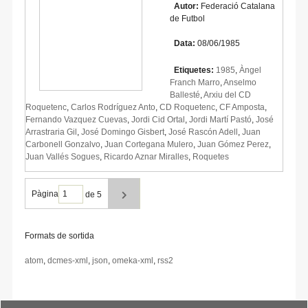
Autor:
Federació Catalana
de Futbol
Data:
08/06/1985
Etiquetes:
1985
,
Àngel
Franch Marro
,
Anselmo
Ballesté
,
Arxiu del CD
Roquetenc
,
Carlos Rodríguez Anto
,
CD Roquetenc
,
CF Amposta
,
Fernando Vazquez Cuevas
,
Jordi Cid Ortal
,
Jordi Martí Pastó
,
José
Arrastraria Gil
,
José Domingo Gisbert
,
José Rascón Adell
,
Juan
Carbonell Gonzalvo
,
Juan Cortegana Mulero
,
Juan Gómez Perez
,
Juan Vallés Sogues
,
Ricardo Aznar Miralles
,
Roquetes
Pàgina
de 5
Formats de sortida
atom
,
dcmes-xml
,
json
,
omeka-xml
,
rss2