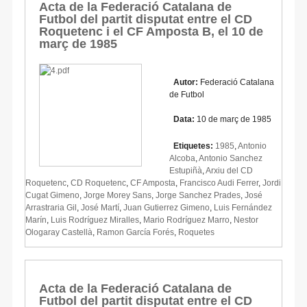
Acta de la Federació Catalana de
Futbol del partit disputat entre el CD
Roquetenc i el CF Amposta B, el 10 de
març de 1985
Autor:
Federació Catalana
de Futbol
Data:
10 de març de 1985
Etiquetes:
1985
,
Antonio
Alcoba
,
Antonio Sanchez
Estupiñà
,
Arxiu del CD
Roquetenc
,
CD Roquetenc
,
CF Amposta
,
Francisco Audi Ferrer
,
Jordi
Cugat Gimeno
,
Jorge Morey Sans
,
Jorge Sanchez Prades
,
José
Arrastraria Gil
,
José Martí
,
Juan Gutierrez Gimeno
,
Luis Fernández
Marín
,
Luis Rodríguez Miralles
,
Mario Rodríguez Marro
,
Nestor
Ologaray Castellà
,
Ramon García Forés
,
Roquetes
Acta de la Federació Catalana de
Futbol del partit disputat entre el CD