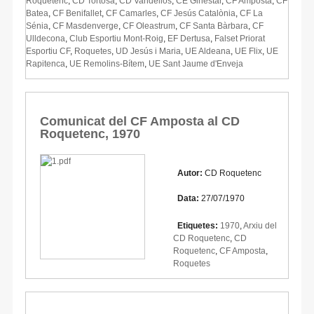
Roquetenc
,
CD Tortosa
,
CD Vandellòs
,
CE Ginestar
,
CF Amposta
,
CF
Batea
,
CF Benifallet
,
CF Camarles
,
CF Jesús Catalònia
,
CF La
Sénia
,
CF Masdenverge
,
CF Oleastrum
,
CF Santa Bàrbara
,
CF
Ulldecona
,
Club Esportiu Mont-Roig
,
EF Dertusa
,
Falset Priorat
Esportiu CF
,
Roquetes
,
UD Jesús i Maria
,
UE Aldeana
,
UE Flix
,
UE
Rapitenca
,
UE Remolins-Bítem
,
UE Sant Jaume d'Enveja
Comunicat del CF Amposta al CD
Roquetenc, 1970
Autor:
CD Roquetenc
Data:
27/07/1970
Etiquetes:
1970
,
Arxiu del
CD Roquetenc
,
CD
Roquetenc
,
CF Amposta
,
Roquetes