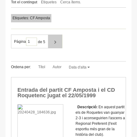
Tot el contingut
Etiquetes
Cerca ítems.
Etiquetes: CF Amposta
Pàgina
de 5
Ordena per:
Títol
Autor
Data d'alta
Entrada del partit CF Amposta i el CD
Roquetenc jugat el 22/05/1999
Descripció:
En aquest partit
els de Roquetes van guanyar
2-3 i aconseguirien l'ascens a
Regional Preferent (l'exit
esportiu més gran de la
història del club).