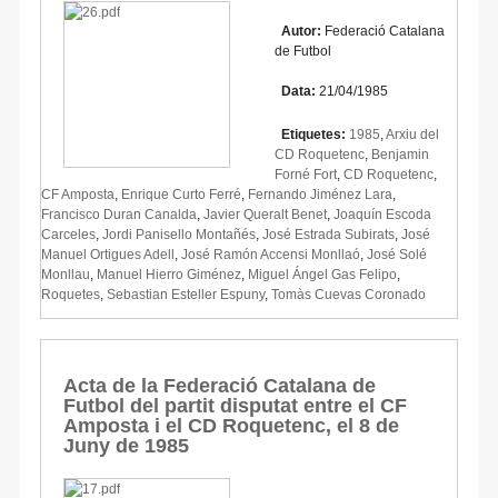
Autor:
Federació Catalana
de Futbol
Data:
21/04/1985
Etiquetes:
1985
,
Arxiu del
CD Roquetenc
,
Benjamin
Forné Fort
,
CD Roquetenc
,
CF Amposta
,
Enrique Curto Ferré
,
Fernando Jiménez Lara
,
Francisco Duran Canalda
,
Javier Queralt Benet
,
Joaquín Escoda
Carceles
,
Jordi Panisello Montañés
,
José Estrada Subirats
,
José
Manuel Ortigues Adell
,
José Ramón Accensi Monllaó
,
José Solé
Monllau
,
Manuel Hierro Giménez
,
Miguel Ángel Gas Felipo
,
Roquetes
,
Sebastian Esteller Espuny
,
Tomàs Cuevas Coronado
Acta de la Federació Catalana de
Futbol del partit disputat entre el CF
Amposta i el CD Roquetenc, el 8 de
Juny de 1985