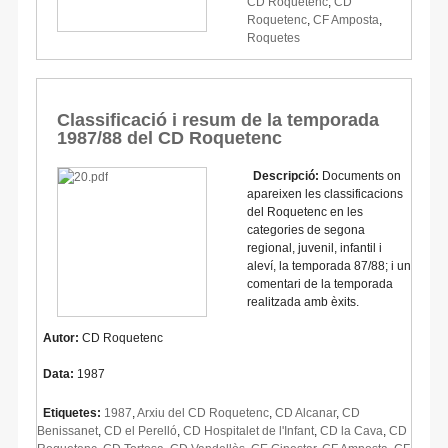
CD Roquetenc
,
CD
Roquetenc
,
CF Amposta
,
Roquetes
Classificació i resum de la temporada
1987/88 del CD Roquetenc
Descripció:
Documents on
apareixen les classificacions
del Roquetenc en les
categories de segona
regional, juvenil, infantil i
aleví, la temporada 87/88; i un
comentari de la temporada
realitzada amb èxits.
Autor:
CD Roquetenc
Data:
1987
Etiquetes:
1987
,
Arxiu del CD Roquetenc
,
CD Alcanar
,
CD
Benissanet
,
CD el Perelló
,
CD Hospitalet de l'Infant
,
CD la Cava
,
CD