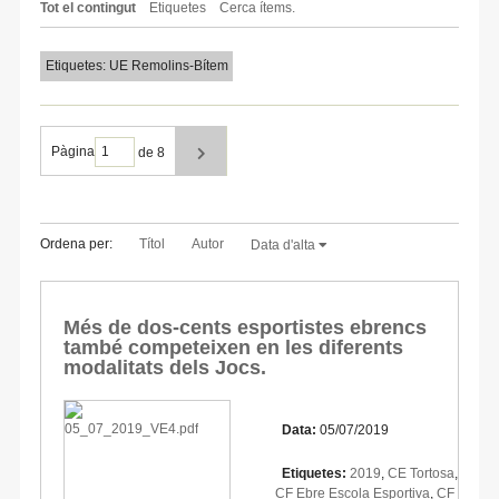
Tot el contingut
Etiquetes
Cerca ítems.
Etiquetes: UE Remolins-Bítem
Pàgina
de 8
Ordena per:
Títol
Autor
Data d'alta
Més de dos-cents esportistes ebrencs
també competeixen en les diferents
modalitats dels Jocs.
Data:
05/07/2019
Etiquetes:
2019
,
CE Tortosa
,
CF Ebre Escola Esportiva
,
CF