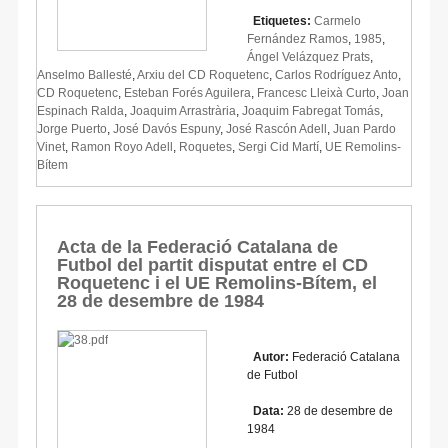
Etiquetes:
Carmelo
Fernández Ramos
,
1985
,
Ángel Velázquez Prats
,
Anselmo Ballesté
,
Arxiu del CD Roquetenc
,
Carlos Rodríguez Anto
,
CD Roquetenc
,
Esteban Forés Aguilera
,
Francesc Lleixà Curto
,
Joan
Espinach Ralda
,
Joaquim Arrastrària
,
Joaquim Fabregat Tomás
,
Jorge Puerto
,
José Davós Espuny
,
José Rascón Adell
,
Juan Pardo
Vinet
,
Ramon Royo Adell
,
Roquetes
,
Sergi Cid Martí
,
UE Remolins-
Bítem
Acta de la Federació Catalana de
Futbol del partit disputat entre el CD
Roquetenc i el UE Remolins-Bítem, el
28 de desembre de 1984
Autor:
Federació Catalana
de Futbol
Data:
28 de desembre de
1984