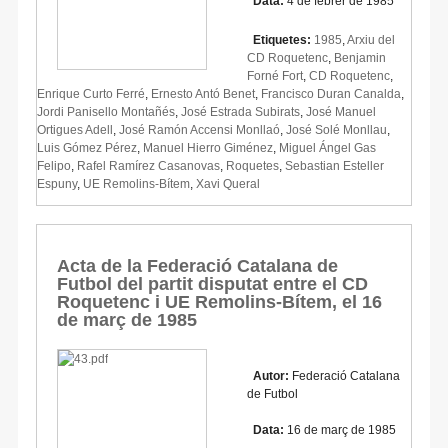
Data:
4 de febrer de 1985
Etiquetes:
1985
,
Arxiu del
CD Roquetenc
,
Benjamin
Forné Fort
,
CD Roquetenc
,
Enrique Curto Ferré
,
Ernesto Antó Benet
,
Francisco Duran Canalda
,
Jordi Panisello Montañés
,
José Estrada Subirats
,
José Manuel
Ortigues Adell
,
José Ramón Accensi Monllaó
,
José Solé Monllau
,
Luis Gómez Pérez
,
Manuel Hierro Giménez
,
Miguel Ángel Gas
Felipo
,
Rafel Ramírez Casanovas
,
Roquetes
,
Sebastian Esteller
Espuny
,
UE Remolins-Bítem
,
Xavi Queral
Acta de la Federació Catalana de
Futbol del partit disputat entre el CD
Roquetenc i UE Remolins-Bítem, el 16
de març de 1985
Autor:
Federació Catalana
de Futbol
Data:
16 de març de 1985