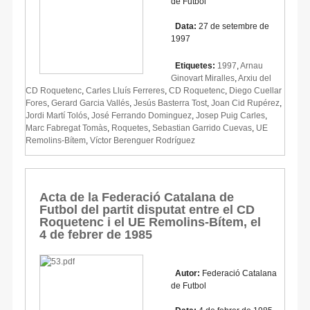
de Futbol
Data:
27 de setembre de
1997
Etiquetes:
1997
,
Arnau
Ginovart Miralles
,
Arxiu del
CD Roquetenc
,
Carles Lluís Ferreres
,
CD Roquetenc
,
Diego Cuellar
Fores
,
Gerard Garcia Vallés
,
Jesús Basterra Tost
,
Joan Cid Rupérez
,
Jordi Martí Tolós
,
José Ferrando Dominguez
,
Josep Puig Carles
,
Marc Fabregat Tomàs
,
Roquetes
,
Sebastian Garrido Cuevas
,
UE
Remolins-Bítem
,
Víctor Berenguer Rodríguez
Acta de la Federació Catalana de
Futbol del partit disputat entre el CD
Roquetenc i el UE Remolins-Bítem, el
4 de febrer de 1985
Autor:
Federació Catalana
de Futbol