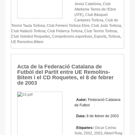
Jesús Catalònia
,
Club
Atletisme Terres de l'Ebre
(ATE)
,
Club Bàsquet
Cantaires Tortosa
,
Club de
Tennis Taula Tortosa
,
Club Femení Tortosa Ebre
,
Club Judo Tortosa
,
Club Natació Tortosa
,
Club Petanca Tortosa
,
Club Tennis Tortosa
,
Club Voleibol Roquetes
,
Competicions esportives
,
Esports
,
Tortosa
,
UE Remolins-Bítem
Acta de la Federació Catalana de
Futbòl del Partit entre UE Remolins-
Bitem i el CD Roquetes, el 8 de febrer
de 2003
Autor:
Federació Catalana
de Futbol
Data:
8 de febrer de 2003
Etiquetes:
Oscar Celma
Sole
,
2002
,
2003
,
Albert Roig