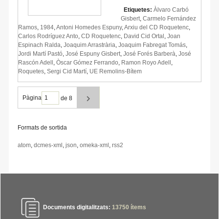
Etiquetes:
Àlvaro Carbó
Gisbert
,
Carmelo Fernández
Ramos
,
1984
,
Antoni Homedes Espuny
,
Arxiu del CD Roquetenc
,
Carlos Rodríguez Anto
,
CD Roquetenc
,
David Cid Ortal
,
Joan
Espinach Ralda
,
Joaquim Arrastrària
,
Joaquim Fabregat Tomás
,
Jordi Martí Pastó
,
José Espuny Gisbert
,
José Forés Barberà
,
José
Rascón Adell
,
Òscar Gómez Ferrando
,
Ramon Royo Adell
,
Roquetes
,
Sergi Cid Martí
,
UE Remolins-Bítem
Pàgina
de 8
Formats de sortida
atom
,
dcmes-xml
,
json
,
omeka-xml
,
rss2
Documents digitalitzats:
13750
ítems