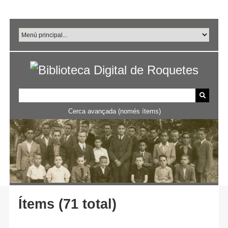
Salta
al
contingut
principal
Cerca avançada (només ítems)
Ítems (71 total)