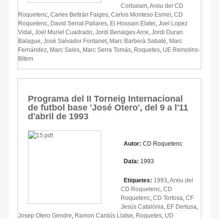
Corbalam
,
Arxiu del CD
Roquetenc
,
Carles Beltrán Faiges
,
Carlos Monteso Esmel
,
CD
Roquetenc
,
David Serrat Pallares
,
El Hossain Elatei
,
Joel Lopez
Vidal
,
Joel Muriel Cuadrado
,
Jordi Benaiges Arce
,
Jordi Duran
Balague
,
José Salvador Fontanet
,
Marc Barberà Sabaté
,
Marc
Fernández
,
Marc Sales
,
Marc Serra Tomás
,
Roquetes
,
UE Remolins-
Bítem
Programa del II Torneig Internacional
de futbol base 'José Otero', del 9 a l'11
d'abril de 1993
Autor:
CD Roquetenc
Data:
1993
Etiquetes:
1993
,
Arxiu del
CD Roquetenc
,
CD
Roquetenc
,
CD Tortosa
,
CF
Jesús Catalònia
,
EF Dertusa
,
Josep Otero Gendre
,
Ramon Cardús Llatse
,
Roquetes
,
UD