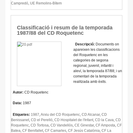
Campredó
,
UE Remolins-Bítem
Classificació i resum de la temporada
1987/88 del CD Roquetenc
Descripció:
Documents on
apareixen les classificacions
del Roquetenc en les
categories de segona
regional, juvenil, infantil i
aleví, la temporada 87/88; i un
comentari de la temporada
realitzada amb èxits.
Autor:
CD Roquetenc
Data:
1987
Etiquetes:
1987
,
Arxiu del CD Roquetenc
,
CD Alcanar
,
CD
Benissanet
,
CD el Perelló
,
CD Hospitalet de l'Infant
,
CD la Cava
,
CD
Roquetenc
,
CD Tortosa
,
CD Vandellòs
,
CE Ginestar
,
CF Amposta
,
CF
Batea
,
CF Benifallet
,
CF Camarles
,
CF Jesús Catalònia
,
CF La