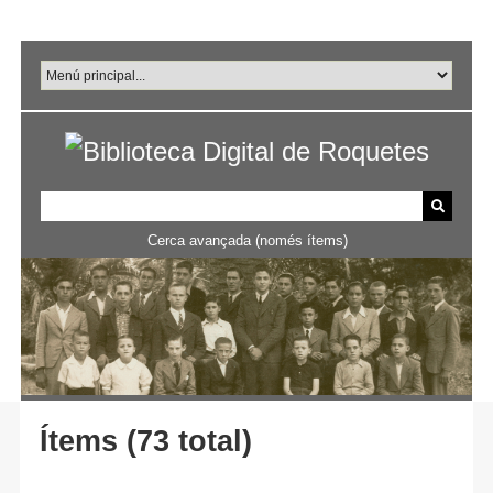
Salta
al
contingut
principal
Cerca avançada (només ítems)
Ítems (73 total)