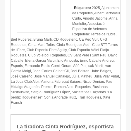
Etiquetes:
2025
,
Ajuntament
de Roquetes
,
Albert Bertomeu
Curto
,
Ángelo Jacome
,
Anna
Montolio
,
Associació
Esportiva de Veterans
Roquetenc Terres de l'Ebre
,
Biel Rupérez
,
Bruna Martí
,
CD Roquetenc
,
CE Peó Vuit
,
CFS
Roquetes
,
Cinta Martí Tolós
,
Cinta Rodríguez Audí
,
Club BTT Terres
de l'Ebre
,
Club Esportiu Ebre Agility
,
Club Esportiu Vòlei Platja
Roquetes
,
Club Voleibol Roquetes
,
CV Sant Pere i Sant Pau
,
David
Caballé
,
Elena Garcia Maigí
,
Elio Amposta
,
Enric Caballé Andreu
,
Esports
,
Fernando Recio Comí
,
Gerard Añó Pla
,
Isak Martí
,
Ivan
Garcia Maigí
,
Joan Carles Calbet Gil
,
Joel Beltran
,
Jofre Baiges
,
José Carreño
,
José Manuel Canalejo
,
Júlia Matheu
,
Júlia Vilar Vidal
,
La Joca Club Alpí
,
Mariona Fabregat Baiges
,
Nicco Deniau
,
Pau
Hidalgo Aragonés
,
Premis
,
Ramon Also
,
Roquetes
,
Ruslanas
Sustauskite
,
Sergio Rodríguez López
,
Societat de Caçadors "La
perdiz Roquetense"
,
Sonia Andrade Ruiz
,
Trail Roquetes
,
Xavi
Franch
La tiradora Cinta Rodríguez, esportista