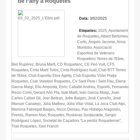
de l’any a Roquetes
Data:
3/02/2025
Etiquetes:
2025
,
Ajuntament
de Roquetes
,
Albert Bertomeu
Curto
,
Ángelo Jacome
,
Anna
Montolio
,
Associació
Esportiva de Veterans
Roquetenc Terres de l'Ebre
,
Biel Rupérez
,
Bruna Martí
,
CD Roquetenc
,
CE Peó Vuit
,
CFS
Roquetes
,
Cinta Martí Tolós
,
Cinta Rodríguez Audí
,
Club BTT Terres
de l'Ebre
,
Club Esportiu Ebre Agility
,
Club Esportiu Vòlei Platja
Roquetes
,
Club Voleibol Roquetes
,
CV Sant Pere i Sant Pau
,
Elena
Garcia Maigí
,
Elio Amposta
,
Enric Caballé Andreu
,
Esports
,
Fernando
Recio Comí
,
Gerard Añó Pla
,
Isak Martí
,
Ivan Garcia Maigí
,
Joan
Carles Calbet Gil
,
Joel Beltran
,
Jofre Baiges
,
José Carreño
,
José
Manuel Canalejo
,
Júlia Matheu
,
Júlia Vilar Vidal
,
La Joca Club Alpí
,
Mariona Fabregat Baiges
,
Nicco Deniau
,
Pau Hidalgo Aragonés
,
Premis
,
Ramon Also
,
Roquetes
,
Ruslanas Sustauskite
,
Sergio
Rodríguez López
,
Societat de Caçadors "La perdiz Roquetense"
,
Trail Roquetes
,
Xavi Franch