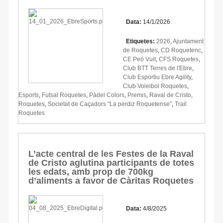
Data:
14/1/2026
Etiquetes:
2026
,
Ajuntament
de Roquetes
,
CD Roquetenc
,
CE Peó Vuit
,
CFS Roquetes
,
Club BTT Terres de l'Ebre
,
Club Esportiu Ebre Agility
,
Club Voleibol Roquetes
,
Esports
,
Futsal Roquetes
,
Pàdel Colors
,
Premis
,
Raval de Cristo
,
Roquetes
,
Societat de Caçadors "La perdiz Roquetense"
,
Trail
Roquetes
L’acte central de les Festes de la Raval
de Cristo aglutina participants de totes
les edats, amb prop de 700kg
d’aliments a favor de Càritas Roquetes
Data:
4/8/2025