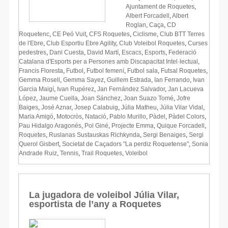
Ajuntament de Roquetes
,
Albert Forcadell
,
Albert
Roglan
,
Caça
,
CD
Roquetenc
,
CE Peó Vuit
,
CFS Roquetes
,
Ciclisme
,
Club BTT Terres
de l'Ebre
,
Club Esportiu Ebre Agility
,
Club Voleibol Roquetes
,
Curses
pedestres
,
Dani Cuesta
,
David Martí
,
Escacs
,
Esports
,
Federació
Catalana d'Esports per a Persones amb Discapacitat Intel·lectual
,
Francis Floresta
,
Futbol
,
Futbol femení
,
Futbol sala
,
Futsal Roquetes
,
Gemma Rosell
,
Gemma Sayez
,
Guillem Estrada
,
Ian Ferrando
,
Ivan
Garcia Maigí
,
Ivan Rupérez
,
Jan Fernández Salvador
,
Jan Lacueva
López
,
Jaume Cuella
,
Joan Sánchez
,
Joan Suazo Tomé
,
Jofre
Baiges
,
José Aznar
,
Josep Calabuig
,
Júlia Matheu
,
Júlia Vilar Vidal
,
Maria Amigó
,
Motocròs
,
Natació
,
Pablo Murillo
,
Pàdel
,
Pàdel Colors
,
Pau Hidalgo Aragonés
,
Pol Giné
,
Projecte Emma
,
Quique Forcadell
,
Roquetes
,
Ruslanas Sustauskas Richkynda
,
Sergi Benaiges
,
Sergi
Querol Gisbert
,
Societat de Caçadors "La perdiz Roquetense"
,
Sonia
Andrade Ruiz
,
Tennis
,
Trail Roquetes
,
Voleibol
La jugadora de voleibol Júlia Vilar,
esportista de l’any a Roquetes