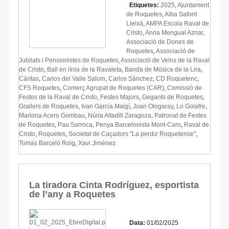
Etiquetes:
2025
,
Ajuntament
de Roquetes
,
Alba Safont
Lleixà
,
AMPA Escola Raval de
Cristo
,
Anna Mengual Aznar
,
Associació de Dones de
Roquetes
,
Associació de
Jubilats i Pensionistes de Roquetes
,
Associació de Veïns de la Raval
de Cristo
,
Ball en línia de la Ravaleta
,
Banda de Música de la Lira
,
Càritas
,
Carlos del Valle Salom
,
Carlos Sánchez
,
CD Roquetenc
,
CFS Roquetes
,
Comerç Agrupat de Roquetes (CAR)
,
Comissió de
Festes de la Raval de Cristo
,
Festes Majors
,
Gegants de Roquetes
,
Grallers de Roquetes
,
Ivan Garcia Maigí
,
Joan Ologaray
,
Lo Golafre
,
Mariona Acero Gombau
,
Núria Altadill Zaragoza
,
Patronat de Festes
de Roquetes
,
Pau Sarroca
,
Penya Barcelonista Mont-Caro
,
Raval de
Cristo
,
Roquetes
,
Societat de Caçadors "La perdiz Roquetense"
,
Tomàs Barceló Roig
,
Xavi Jiménez
La tiradora Cinta Rodríguez, esportista
de l’any a Roquetes
Data:
01/02/2025