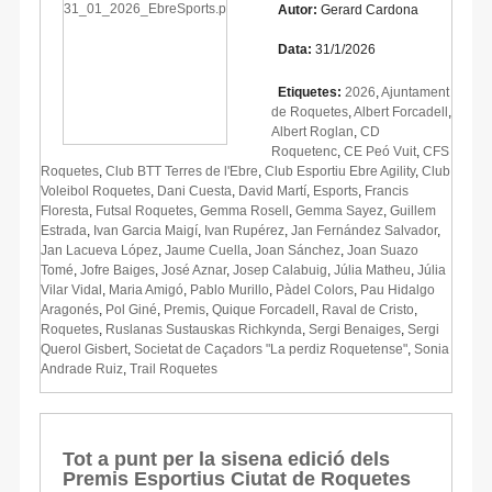
Autor:
Gerard Cardona
Data:
31/1/2026
Etiquetes:
2026
,
Ajuntament
de Roquetes
,
Albert Forcadell
,
Albert Roglan
,
CD
Roquetenc
,
CE Peó Vuit
,
CFS
Roquetes
,
Club BTT Terres de l'Ebre
,
Club Esportiu Ebre Agility
,
Club
Voleibol Roquetes
,
Dani Cuesta
,
David Martí
,
Esports
,
Francis
Floresta
,
Futsal Roquetes
,
Gemma Rosell
,
Gemma Sayez
,
Guillem
Estrada
,
Ivan Garcia Maigí
,
Ivan Rupérez
,
Jan Fernández Salvador
,
Jan Lacueva López
,
Jaume Cuella
,
Joan Sánchez
,
Joan Suazo
Tomé
,
Jofre Baiges
,
José Aznar
,
Josep Calabuig
,
Júlia Matheu
,
Júlia
Vilar Vidal
,
Maria Amigó
,
Pablo Murillo
,
Pàdel Colors
,
Pau Hidalgo
Aragonés
,
Pol Giné
,
Premis
,
Quique Forcadell
,
Raval de Cristo
,
Roquetes
,
Ruslanas Sustauskas Richkynda
,
Sergi Benaiges
,
Sergi
Querol Gisbert
,
Societat de Caçadors "La perdiz Roquetense"
,
Sonia
Andrade Ruiz
,
Trail Roquetes
Tot a punt per la sisena edició dels
Premis Esportius Ciutat de Roquetes