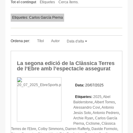
Tot el contingut
Etiquetes
Cerca ítems.
Etiquetes: Carlos García Pierna
Ordena per:
Títol
Autor
Data d'alta
La segona edició de la Clàssica Terres
de l’Ebre amb l’espectacle assegurat
Data:
20/07/2025
Etiquetes:
2025
,
Abel
Balderstone
,
Albert Torres
,
Alessandro Covi
,
Antonio
Jesús Soto
,
Antonio Pedrero
,
Archie Ryan
,
Carlos García
Pierna
,
Ciclisme
,
Clàssica
Terres de l'Ebre
,
Colby Simmons
,
Darren Rafferty
,
Davide Formolo
,