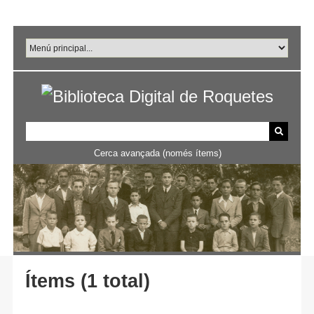
Salta
al
contingut
principal
Cerca avançada (només ítems)
Ítems (1 total)