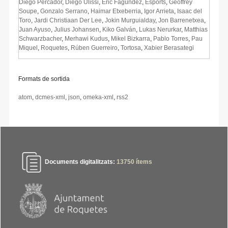
Diego Percador
,
Diego Ulissi
,
Eric Fagúndez
,
Esports
,
Geoffrey
Soupe
,
Gonzalo Serrano
,
Haimar Etxeberria
,
Igor Arrieta
,
Isaac del
Toro
,
Jardi Christiaan Der Lee
,
Jokin Murguialday
,
Jon Barrenetxea
,
Juan Ayuso
,
Julius Johansen
,
Kiko Galván
,
Lukas Nerurkar
,
Matthias
Schwarzbacher
,
Merhawi Kudus
,
Mikel Bizkarra
,
Pablo Torres
,
Pau
Miquel
,
Roquetes
,
Rúben Guerreiro
,
Tortosa
,
Xabier Berasategi
Formats de sortida
atom
,
dcmes-xml
,
json
,
omeka-xml
,
rss2
Documents digitalitzats:
13750
ítems