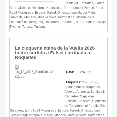
Benifallet
,
Camarles
,
Carlos
Brull
,
Ciclisme
,
Deltebre
,
Diputació de Tarragona
,
el Perelló
,
Enric
Adell Moragrega
,
Esports
,
Falset
,
Ginestar
,
Ivan Garcia Maigí
,
l'Ampolla
,
Mónaco
,
Móra la Nova
,
Patronat de Turisme de la
Diputació de Tarragona
,
Rasquera
,
Roquetes
,
Sant Jaume d'Enveja
,
Tivenys
,
Tortosa
,
Turisme
La cinquena etapa de la Vuelta 2026
tindrà sortida a Falset i arribada a
Roquetes
Data:
18/12/2025
Etiquetes:
2025
,
2026
,
Ajuntament de Roquetes
,
Aldover
,
Amposta
,
Benifallet
,
Camarles
,
Capçanes
,
Ciclisme
,
Deltebre
,
Diputació
de Tarragona
,
el Perelló
,
Els
Guiamets
,
Enric Adell Moragrega
,
Esports
,
Falset
,
Ginestar
,
Ivan
Garcia Maigí
,
l'Ampolla
,
Marçà
,
Mónaco
,
Móra la Nova
,
Patronat de