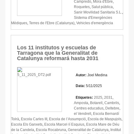
Campredó
,
Móra d'Ebre
,
Roquetes
,
Salut pública
,
Sanir Movilidad Sanitaria S.L.
,
Sistema d'Emergències
Mèdiques
,
Terres de l'Ebre (Catalunya)
,
Vehicles d'emergència
Los 11 institutos y escuelas de
Tarragona que la Generalitat de
Catalunya reformará hasta 2031
Autor:
Joel Medina
Data:
5/11/2025
Etiquetes:
2025
,
2031
,
Amposta
,
Botarell
,
Cambrils
,
Centres educatius
,
Deltebre
,
el Vendrell
,
Escola Bernardí
Tolrà
,
Escola Carles III
,
Escola de l’Assumpció
,
Escola de Maspujols
,
Escola Els Ganxets
,
Escola Marcel·lí Esquius
,
Escola Mare de Déu
de la Candela
,
Escola Rocabruna
,
Generalitat de Catalunya
,
Institut