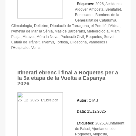
Etiquetes:
2026
,
Accidents
,
Aldover
,
Amposta
,
Benifallet
,
Benissanet
,
Bombers de la
Generalitat de Catalunya
,
Climatologia
,
Deltebre
,
Diputació de Tarragona
,
el Perelló
,
l'Aldea
,
l'Ametlla de Mar
,
la Sénia
,
Mas de Barberans
,
Meteorologia
,
Miami
Platja
,
Miravet
,
Móra la Nova
,
Protecció Civil
,
Roquetes
,
Servei
Català de Trànsit
,
Tivenys
,
Tortosa
,
Ulldecona
,
Vandellòs i
l'Hospitalet
,
Vents
Itinerari ebrenc i final a Roquetes per a
la 5a etapa de la Vuelta a Espanya
2026
Autor:
O.M.J
Data:
25/12/2025
Etiquetes:
2025
,
Ajuntament
de Falset
,
Ajuntament de
Roquetes
,
Amposta
,