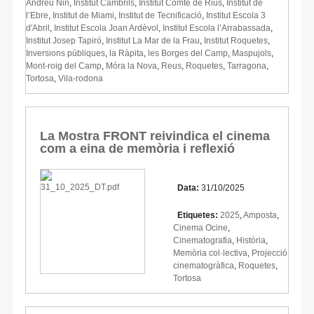
Andreu Nin
,
Institut Cambrils
,
Institut Comte de Rius
,
Institut de
l’Ebre
,
Institut de Miami
,
Institut de Tecnificació
,
Institut Escola 3
d'Abril
,
Institut Escola Joan Ardèvol
,
Institut Escola l’Arrabassada
,
Institut Josep Tapiró
,
Institut La Mar de la Frau
,
Institut Roquetes
,
Inversions públiques
,
la Ràpita
,
les Borges del Camp
,
Maspujols
,
Mont-roig del Camp
,
Móra la Nova
,
Reus
,
Roquetes
,
Tarragona
,
Tortosa
,
Vila-rodona
La Mostra FRONT reivindica el cinema
com a eina de memòria i reflexió
Data:
31/10/2025
Etiquetes:
2025
,
Amposta
,
Cinema Ocine
,
Cinematografia
,
Història
,
Memòria col·lectiva
,
Projecció
cinematogràfica
,
Roquetes
,
Tortosa