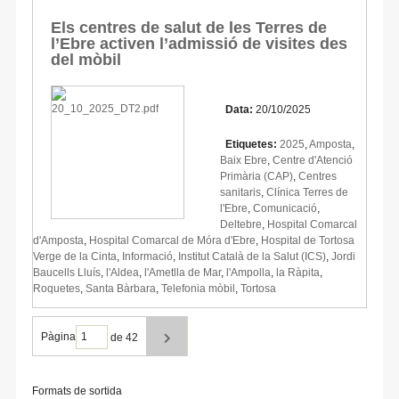
Els centres de salut de les Terres de
l’Ebre activen l’admissió de visites des
del mòbil
Data:
20/10/2025
Etiquetes:
2025
,
Amposta
,
Baix Ebre
,
Centre d'Atenció
Primària (CAP)
,
Centres
sanitaris
,
Clínica Terres de
l'Ebre
,
Comunicació
,
Deltebre
,
Hospital Comarcal
d'Amposta
,
Hospital Comarcal de Móra d'Ebre
,
Hospital de Tortosa
Verge de la Cinta
,
Informació
,
Institut Català de la Salut (ICS)
,
Jordi
Baucells Lluís
,
l'Aldea
,
l'Ametlla de Mar
,
l'Ampolla
,
la Ràpita
,
Roquetes
,
Santa Bàrbara
,
Telefonia mòbil
,
Tortosa
Pàgina
de 42
Formats de sortida