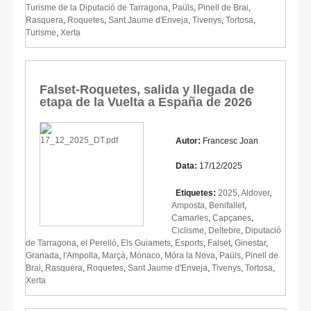
Turisme de la Diputació de Tarragona
,
Paüls
,
Pinell de Brai
,
Rasquera
,
Roquetes
,
Sant Jaume d'Enveja
,
Tivenys
,
Tortosa
,
Turisme
,
Xerta
Falset-Roquetes, salida y llegada de
etapa de la Vuelta a España de 2026
Autor:
Francesc Joan
Data:
17/12/2025
Etiquetes:
2025
,
Aldover
,
Amposta
,
Benifallet
,
Camarles
,
Capçanes
,
Ciclisme
,
Deltebre
,
Diputació
de Tarragona
,
el Perelló
,
Els Guiamets
,
Esports
,
Falset
,
Ginestar
,
Granada
,
l'Ampolla
,
Marçà
,
Mónaco
,
Móra la Nova
,
Paüls
,
Pinell de
Brai
,
Rasquera
,
Roquetes
,
Sant Jaume d'Enveja
,
Tivenys
,
Tortosa
,
Xerta