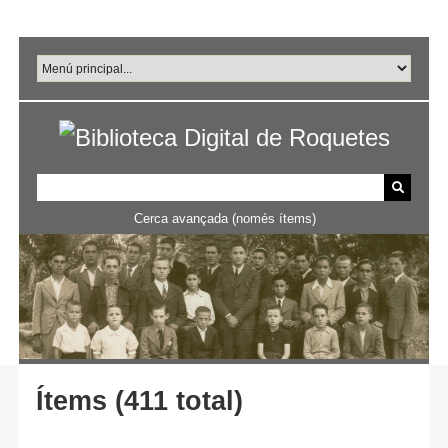
Salta
al
contingut
principal
Cerca avançada (només ítems)
Ítems (411 total)