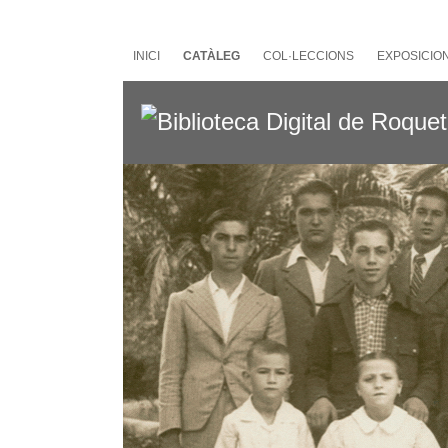
Salta
al
contingut
INICI
CATÀLEG
COL·LECCIONS
EXPOSICIO
principal