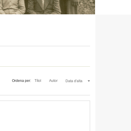
Ordena per:
Títol
Autor
Data d'alta