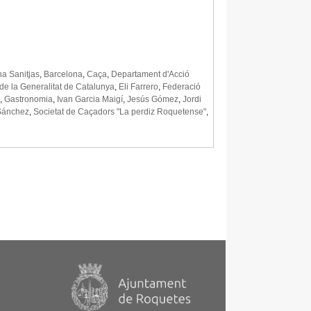
a Sanitjas
,
Barcelona
,
Caça
,
Departament d'Acció
e la Generalitat de Catalunya
,
Eli Farrero
,
Federació
,
Gastronomia
,
Ivan Garcia Maigí
,
Jesús Gómez
,
Jordi
Sánchez
,
Societat de Caçadors "La perdiz Roquetense"
,