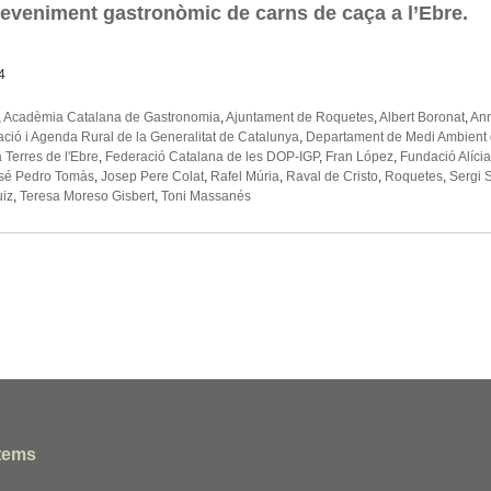
eveniment gastronòmic de carns de caça a l’Ebre.
4
,
Acadèmia Catalana de Gastronomia
,
Ajuntament de Roquetes
,
Albert Boronat
,
Ann
ació i Agenda Rural de la Generalitat de Catalunya
,
Departament de Medi Ambient d
Terres de l'Ebre
,
Federació Catalana de les DOP-IGP
,
Fran López
,
Fundació Alícia
sé Pedro Tomàs
,
Josep Pere Colat
,
Rafel Múria
,
Raval de Cristo
,
Roquetes
,
Sergi 
iz
,
Teresa Moreso Gisbert
,
Toni Massanés
tems