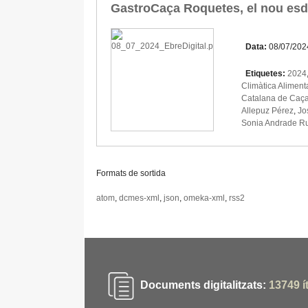
GastroCaça Roquetes, el nou esd
Data:
08/07/202
Etiquetes:
2024
Climàtica Aliment
Catalana de Caça 
Allepuz Pérez
,
Jo
Sonia Andrade Ru
Formats de sortida
atom
,
dcmes-xml
,
json
,
omeka-xml
,
rss2
Documents digitalitzats:
13749
í