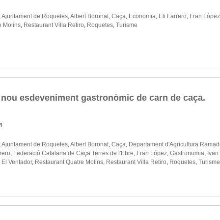
,
Ajuntament de Roquetes
,
Albert Boronat
,
Caça
,
Economia
,
Eli Farrero
,
Fran López
e Molins
,
Restaurant Villa Retiro
,
Roquetes
,
Turisme
nou esdeveniment gastronòmic de carn de caça.
4
,
Ajuntament de Roquetes
,
Albert Boronat
,
Caça
,
Departament d'Agricultura Ramader
rrero
,
Federació Catalana de Caça Terres de l'Ebre
,
Fran López
,
Gastronomia
,
Ivan
 El Ventador
,
Restaurant Quatre Molins
,
Restaurant Villa Retiro
,
Roquetes
,
Turisme