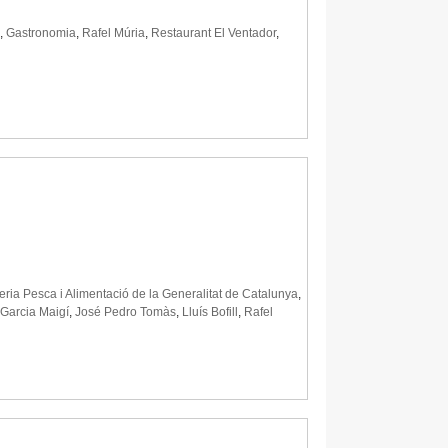
,
Gastronomia
,
Rafel Múria
,
Restaurant El Ventador
,
ia Pesca i Alimentació de la Generalitat de Catalunya
,
 Garcia Maigí
,
José Pedro Tomàs
,
Lluís Bofill
,
Rafel