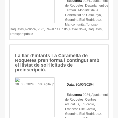
Etiquetes:
2024
,
Ajuntament
de Roquetes
,
Departament de
Territori i Mobilitat de la
Generalitat de Catalunya
,
Georgina Ebri Rodríguez
,
Mancomunitat Tortosa-
Roquetes
,
Política
,
PSC
,
Raval de Cristo
,
Raval Nova
,
Roquetes
,
Transport públic
La llar d’infants La Caramella de
Roquetes pren forma i contingut amb
el llistat de sol·licituds de
preinscripció.
Data:
30/05/20204
Etiquetes:
2024
,
Ajuntament
de Roquetes
,
Centres
educatius
,
Educació
,
Francesc Ollé Garcia
,
Georgina Ebri Rodríguez
,