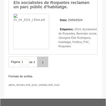
Els socialistes de Roquetes reclamen
un parc públic d’habitatge.
Data:
25/04/2024
Etiquetes:
2024
,
Ajuntament
de Roquetes
,
Benestar social
,
Georgina Ebri Rodríguez
,
Habitatge
,
Política
,
PSC
,
Roquetes
Pàgina
de 3
Formats de sortida
atom
,
dcmes-xml
,
json
,
omeka-xml
,
rss2