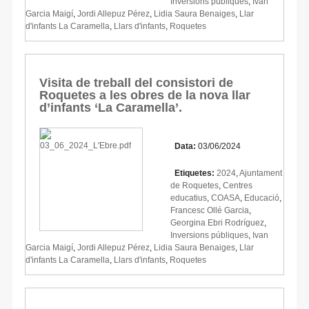
Inversions públiques
,
Ivan
Garcia Maigí
,
Jordi Allepuz Pérez
,
Lidia Saura Benaiges
,
Llar
d'infants La Caramella
,
Llars d'infants
,
Roquetes
Visita de treball del consistori de
Roquetes a les obres de la nova llar
d’infants ‘La Caramella’.
Data:
03/06/2024
Etiquetes:
2024
,
Ajuntament
de Roquetes
,
Centres
educatius
,
COASA
,
Educació
,
Francesc Ollé Garcia
,
Georgina Ebri Rodríguez
,
Inversions públiques
,
Ivan
Garcia Maigí
,
Jordi Allepuz Pérez
,
Lidia Saura Benaiges
,
Llar
d'infants La Caramella
,
Llars d'infants
,
Roquetes