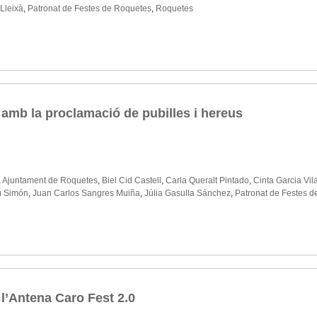
Lleixà
,
Patronat de Festes de Roquetes
,
Roquetes
 amb la proclamació de pubilles i hereus
,
Ajuntament de Roquetes
,
Biel Cid Castell
,
Carla Queralt Pintado
,
Cinta Garcia Vi
u Simón
,
Juan Carlos Sangres Muiña
,
Júlia Gasulla Sánchez
,
Patronat de Festes 
l’Antena Caro Fest 2.0