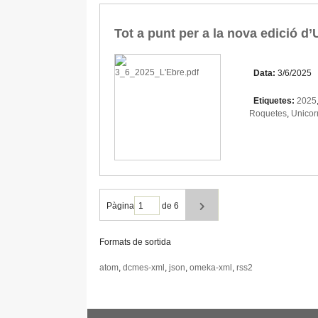
Tot a punt per a la nova edició d
Data:
3/6/2025
Etiquetes:
2025
Roquetes
,
Unicor
Pàgina
de 6
Formats de sortida
atom
,
dcmes-xml
,
json
,
omeka-xml
,
rss2