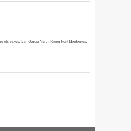
tre els sexes
,
Ivan Garcia Maigí
,
Roger Font Montornés
,