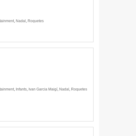
tainment
,
Nadal
,
Roquetes
tainment
,
Infants
,
Ivan Garcia Maigí
,
Nadal
,
Roquetes