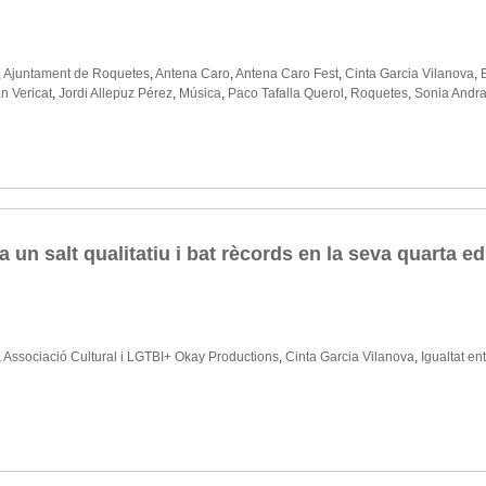
,
Ajuntament de Roquetes
,
Antena Caro
,
Antena Caro Fest
,
Cinta Garcia Vilanova
,
n Vericat
,
Jordi Allepuz Pérez
,
Música
,
Paco Tafalla Querol
,
Roquetes
,
Sonia Andr
un salt qualitatiu i bat rècords en la seva quarta ed
,
Associació Cultural i LGTBI+ Okay Productions
,
Cinta Garcia Vilanova
,
Igualtat en