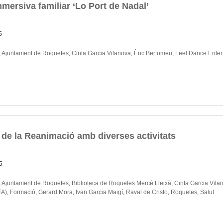
mersiva familiar ‘Lo Port de Nadal’
5
,
Ajuntament de Roquetes
,
Cinta Garcia Vilanova
,
Èric Bertomeu
,
Feel Dance Enter
de la Reanimació amb diverses activitats
5
,
Ajuntament de Roquetes
,
Biblioteca de Roquetes Mercè Lleixà
,
Cinta Garcia Vila
TA)
,
Formació
,
Gerard Mora
,
Ivan Garcia Maigí
,
Raval de Cristo
,
Roquetes
,
Salut