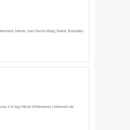
tainment
,
Infants
,
Ivan Garcia Maigí
,
Nadal
,
Roquetes
nova
,
Col·legi Oficial d'Infermeres i Infermers de