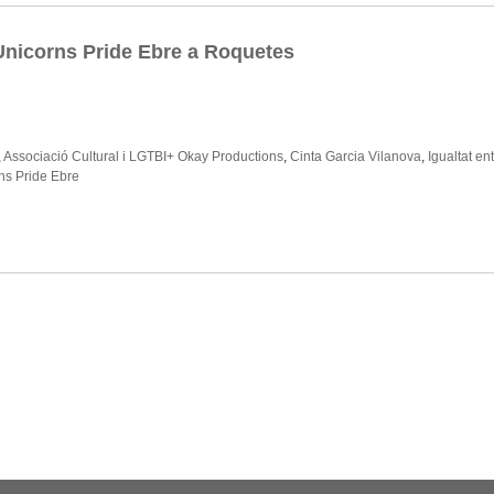
’Unicorns Pride Ebre a Roquetes
,
Associació Cultural i LGTBI+ Okay Productions
,
Cinta Garcia Vilanova
,
Igualtat en
ns Pride Ebre