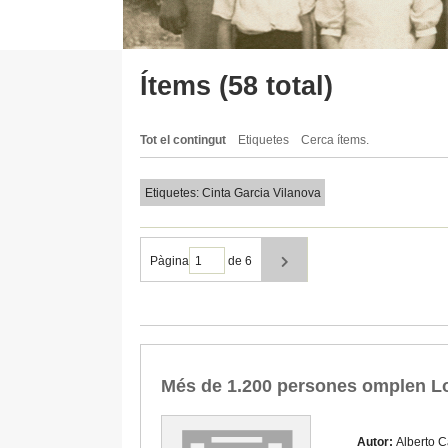
Ítems (58 total)
Tot el contingut
Etiquetes
Cerca ítems.
Etiquetes: Cinta Garcia Vilanova
Pàgina
de 6
Més de 1.200 persones omplen Lo
Autor:
Alberto C