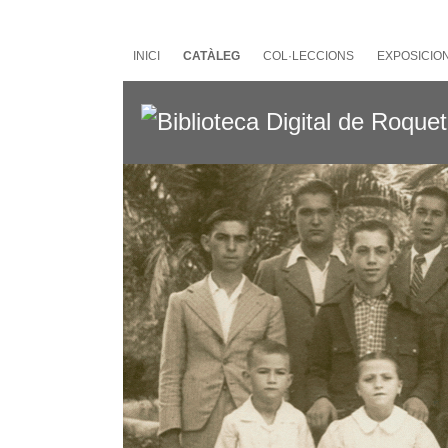
Salta
al
contingut
INICI
CATÀLEG
COL·LECCIONS
EXPOSICIO
principal