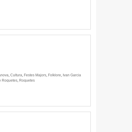
lanova
,
Cultura
,
Festes Majors
,
Folklore
,
Ivan Garcia
de Roquetes
,
Roquetes