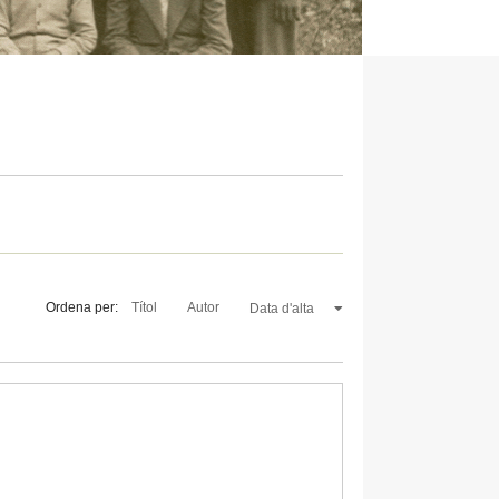
Ordena per:
Títol
Autor
Data d'alta