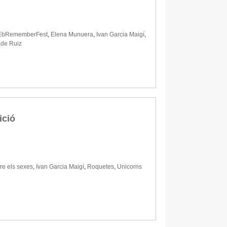
EbRememberFest
,
Elena Munuera
,
Ivan Garcia Maigí
,
ade Ruiz
ició
tre els sexes
,
Ivan Garcia Maigí
,
Roquetes
,
Unicorns