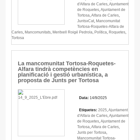
d'Alfara de Carles
,
Ajuntament
de Roquetes
,
Ajuntament de
Tortosa
,
Alfara de Carles
,
JuntsxCat
,
Mancomunitat
Tortosa-Roquetes-Alfara de
Carles
,
Mancomunitats
,
Meritxell Roigé Pedrola
,
Política
,
Roquetes
,
Tortosa
La mancomunitat Tortosa-Roquetes-
Alfara tindrà competències en
planificació i gestió urbanística, a
proposta de Junts per Tortosa
Data:
14/9/2025
Etiquetes:
2025
,
Ajuntament
d'Alfara de Carles
,
Ajuntament
de Roquetes
,
Ajuntament de
Tortosa
,
Alfara de Carles
,
Junts per Tortosa
,
Mancomunitat Tortosa-