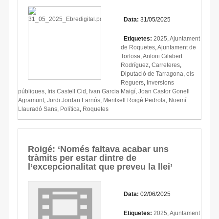
Data:
31/05/2025
Etiquetes:
2025
,
Ajuntament
de Roquetes
,
Ajuntament de
Tortosa
,
Antoni Gilabert
Rodríguez
,
Carreteres
,
Diputació de Tarragona
,
els
Reguers
,
Inversions
públiques
,
Iris Castell Cid
,
Ivan Garcia Maigí
,
Joan Castor Gonell
Agramunt
,
Jordi Jordan Farnós
,
Meritxell Roigé Pedrola
,
Noemí
Llauradó Sans
,
Política
,
Roquetes
Roigé: ‘Només faltava acabar uns
tràmits per estar dintre de
l’excepcionalitat que preveu la llei’
Data:
02/06/2025
Etiquetes:
2025
,
Ajuntament