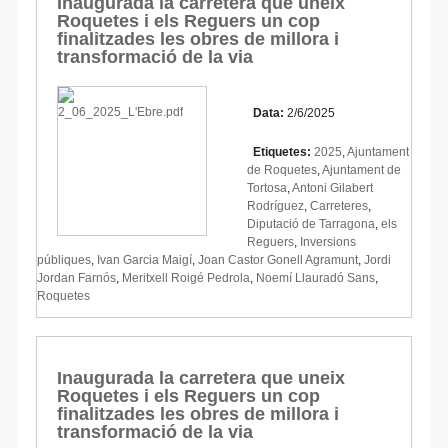
Inaugurada la carretera que uneix
Roquetes i els Reguers un cop
finalitzades les obres de millora i
transformació de la via
Data:
2/6/2025
Etiquetes:
2025
,
Ajuntament
de Roquetes
,
Ajuntament de
Tortosa
,
Antoni Gilabert
Rodríguez
,
Carreteres
,
Diputació de Tarragona
,
els
Reguers
,
Inversions
públiques
,
Ivan Garcia Maigí
,
Joan Castor Gonell Agramunt
,
Jordi
Jordan Farnós
,
Meritxell Roigé Pedrola
,
Noemí Llauradó Sans
,
Roquetes
Inaugurada la carretera que uneix
Roquetes i els Reguers un cop
finalitzades les obres de millora i
transformació de la via