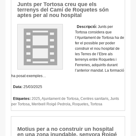
Junts per Tortosa creu que els
terrenys del Camí de Roquetes són
aptes per al nou hospital
Descripció:
Junts per
Tortosa considera que
l’Ajuntament de Tortosa ha de
fer el possible per poder
construir el nou hospital de
les Terres de l’Ebre als
terrenys entre Roquetes i
Ferreries, adquirits durant
l’anterior mandat. La formació
ha posat exemples…
Data:
25/03/2025
Etiquetes:
2025
,
Ajuntament de Tortosa
,
Centres sanitaris
,
Junts
per Tortosa
,
Meritxell Roigé Pedrola
,
Roquetes
,
Tortosa
Motius per a no construir un hospital
en una zona inundable, senyora Roigé