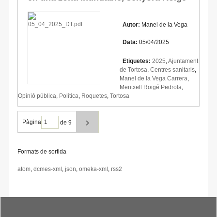
Autor:
Manel de la Vega
Data:
05/04/2025
Etiquetes:
2025
,
Ajuntament
de Tortosa
,
Centres sanitaris
,
Manel de la Vega Carrera
,
Meritxell Roigé Pedrola
,
Opinió pública
,
Política
,
Roquetes
,
Tortosa
Pàgina
de 9
Formats de sortida
atom
,
dcmes-xml
,
json
,
omeka-xml
,
rss2