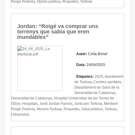
Roigé Pedrola
,
Opinió pública
,
Roquetes
,
Tortosa
Jordan: “Roigé va comprar uns
terrenys que sabia que eren
inundables”
Autor:
Cinta Bonet
Data:
24/04/2025
Etiquetes:
2025
,
Ajuntament
de Tortosa
,
Centres sanitaris
,
Departament de Salut de la
Generalitat de Catalunya
,
Generalitat de Catalunya
,
Hospital Universitari de les Terres de
l'Ebre
,
Hospitals
,
Jordi Jordan Farnós
,
Junts per Tortosa
,
Meritxell
Roigé Pedrola
,
Movem Tortosa
,
Roquetes
,
Salut pública
,
Tortosa
,
Urbanisme