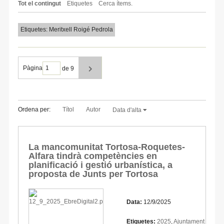
Tot el contingut
Etiquetes
Cerca ítems.
Etiquetes: Meritxell Roigé Pedrola
Pàgina
de 9
Ordena per:
Títol
Autor
Data d'alta
La mancomunitat Tortosa-Roquetes-
Alfara tindrà competències en
planificació i gestió urbanística, a
proposta de Junts per Tortosa
Data:
12/9/2025
Etiquetes:
2025
,
Ajuntament