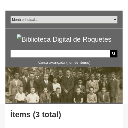
Salta
al
contingut
principal
Cerca avançada (només ítems)
Ítems (3 total)