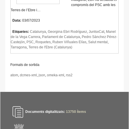
compromís del PSC amb les
Terres de l’Ebre i…
Data:
03/07/2023
Etiquetes:
Catalunya
,
Georgina Ebri Rodríguez
,
JuntsxCat
,
Manel
de la Vega Carrera
,
Parlament de Catalunya
,
Pedro Sánchez Pérez-
Castejón
,
PSC
,
Roquetes
,
Ruben Viñuales Elías
,
Salut mental
,
Tarragona
,
Terres de l'Ebre (Catalunya)
Formats de sortida
atom
,
dcmes-xml
,
json
,
omeka-xml
,
rss2
Documents digitalitzats:
13750
ítems