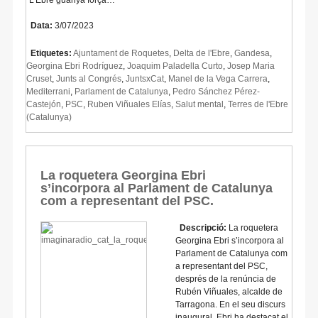
Data:
3/07/2023
Etiquetes:
Ajuntament de Roquetes
,
Delta de l'Ebre
,
Gandesa
,
Georgina Ebri Rodríguez
,
Joaquim Paladella Curto
,
Josep Maria
Cruset
,
Junts al Congrés
,
JuntsxCat
,
Manel de la Vega Carrera
,
Mediterrani
,
Parlament de Catalunya
,
Pedro Sánchez Pérez-
Castejón
,
PSC
,
Ruben Viñuales Elías
,
Salut mental
,
Terres de l'Ebre
(Catalunya)
La roquetera Georgina Ebri
s’incorpora al Parlament de Catalunya
com a representant del PSC.
Descripció:
La roquetera
Georgina Ebri s’incorpora al
Parlament de Catalunya com
a representant del PSC,
després de la renúncia de
Rubén Viñuales, alcalde de
Tarragona. En el seu discurs
inaugural, Ebri ha destacat el