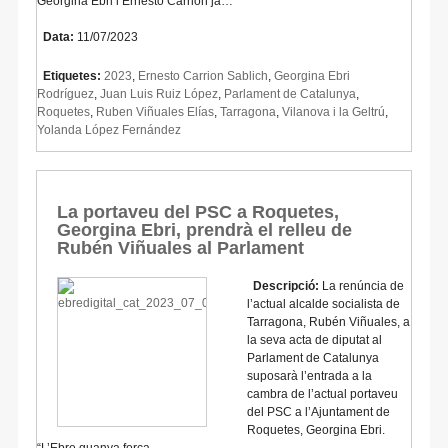
Georgina Ebri i Ernesto Carrión ja…
Data:
11/07/2023
Etiquetes:
2023
,
Ernesto Carrion Sablich
,
Georgina Ebri
Rodríguez
,
Juan Luis Ruiz López
,
Parlament de Catalunya
,
Roquetes
,
Ruben Viñuales Elías
,
Tarragona
,
Vilanova i la Geltrú
,
Yolanda López Fernández
La portaveu del PSC a Roquetes,
Georgina Ebri, prendrà el relleu de
Rubén Viñuales al Parlament
Descripció:
La renúncia de
l’actual alcalde socialista de
Tarragona, Rubén Viñuales, a
la seva acta de diputat al
Parlament de Catalunya
suposarà l’entrada a la
cambra de l’actual portaveu
del PSC a l’Ajuntament de
Roquetes, Georgina Ebri.
“L’Ebre guanya força…