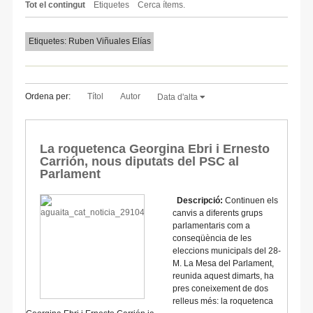
Tot el contingut
Etiquetes
Cerca ítems.
Etiquetes: Ruben Viñuales Elías
Ordena per:
Títol
Autor
Data d'alta
La roquetenca Georgina Ebri i Ernesto
Carrión, nous diputats del PSC al
Parlament
Descripció:
Continuen els
canvis a diferents grups
parlamentaris com a
conseqüència de les
eleccions municipals del 28-
M. La Mesa del Parlament,
reunida aquest dimarts, ha
pres coneixement de dos
relleus més: la roquetenca