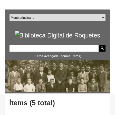
Salta
al
contingut
principal
Cerca avançada (només ítems)
Ítems (5 total)