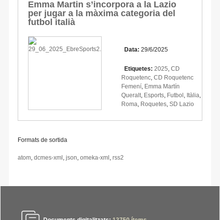
Emma Martin s’incorpora a la Lazio
per jugar a la màxima categoria del
futbol italià
Data:
29/6/2025
Etiquetes:
2025
,
CD
Roquetenc
,
CD Roquetenc
Femení
,
Emma Martín
Queralt
,
Esports
,
Futbol
,
Itàlia
,
Roma
,
Roquetes
,
SD Lazio
Formats de sortida
atom
,
dcmes-xml
,
json
,
omeka-xml
,
rss2
Documents digitalitzats:
13750
ítems