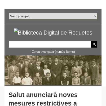
Salta
al
contingut
principal
Cerca avançada (només ítems)
Salut anunciarà noves
mesures restrictives a