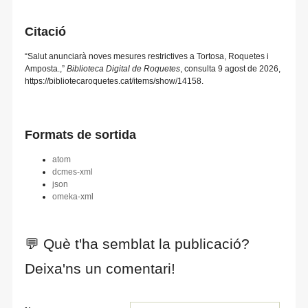
Citació
“Salut anunciarà noves mesures restrictives a Tortosa, Roquetes i
Amposta.,”
Biblioteca Digital de Roquetes
, consulta 9 agost de 2026,
https://bibliotecaroquetes.cat/items/show/14158
.
Formats de sortida
atom
dcmes-xml
json
omeka-xml
💬 Què t'ha semblat la publicació?
Deixa'ns un comentari!