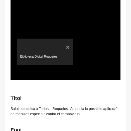
×
Biblioteca Digital Roquetes
Títol
Salut comunica a Tortosa, Roquetes i Amposta la possible aplicació
de mesures especials contra el coronavirus.
Font