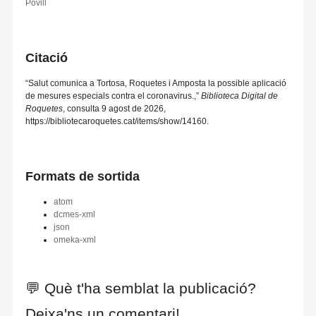
Povill
Citació
“Salut comunica a Tortosa, Roquetes i Amposta la possible aplicació
de mesures especials contra el coronavirus.,”
Biblioteca Digital de
Roquetes
, consulta 9 agost de 2026,
https://bibliotecaroquetes.cat/items/show/14160
.
Formats de sortida
atom
dcmes-xml
json
omeka-xml
💬 Què t'ha semblat la publicació?
Deixa'ns un comentari!