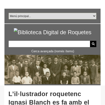
Salta
al
contingut
principal
Cerca avançada (només ítems)
L’il·lustrador roquetenc
Ignasi Blanch es fa amb el