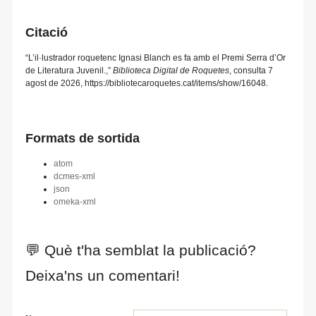
Citació
“L’il·lustrador roquetenc Ignasi Blanch es fa amb el Premi Serra d’Or
de Literatura Juvenil.,”
Biblioteca Digital de Roquetes
, consulta 7
agost de 2026,
https://bibliotecaroquetes.cat/items/show/16048
.
Formats de sortida
atom
dcmes-xml
json
omeka-xml
💬 Què t'ha semblat la publicació?
Deixa'ns un comentari!