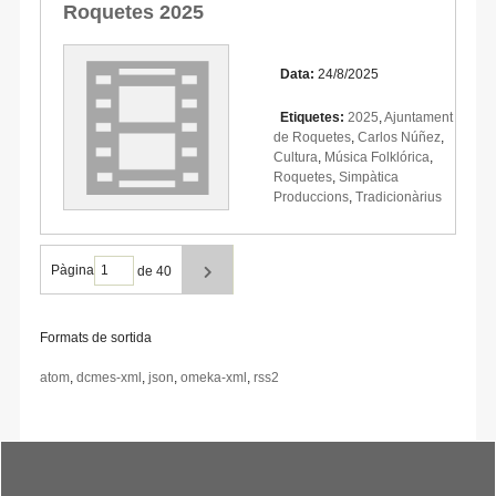
Roquetes 2025
Data:
24/8/2025
Etiquetes:
2025
,
Ajuntament
de Roquetes
,
Carlos Núñez
,
Cultura
,
Música Folklórica
,
Roquetes
,
Simpàtica
Produccions
,
Tradicionàrius
Pàgina
de 40
Formats de sortida
atom
,
dcmes-xml
,
json
,
omeka-xml
,
rss2