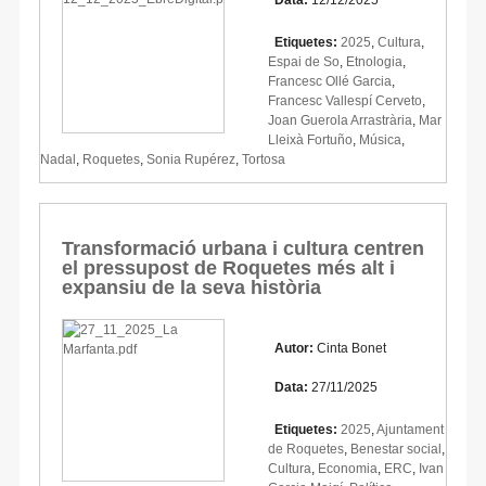
Etiquetes:
2025
,
Cultura
,
Espai de So
,
Etnologia
,
Francesc Ollé Garcia
,
Francesc Vallespí Cerveto
,
Joan Guerola Arrastrària
,
Mar
Lleixà Fortuño
,
Música
,
Nadal
,
Roquetes
,
Sonia Rupérez
,
Tortosa
Transformació urbana i cultura centren
el pressupost de Roquetes més alt i
expansiu de la seva història
Autor:
Cinta Bonet
Data:
27/11/2025
Etiquetes:
2025
,
Ajuntament
de Roquetes
,
Benestar social
,
Cultura
,
Economia
,
ERC
,
Ivan