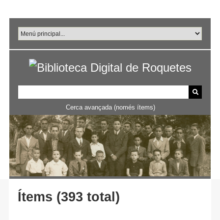
Salta
al
contingut
principal
Cerca avançada (només ítems)
Ítems (393 total)