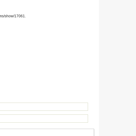
tems/show/17061
.