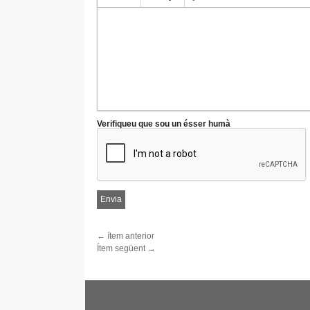
Verifiqueu que sou un ésser humà
← ítem anterior
Ítem següent →