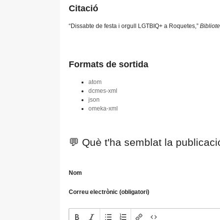
Citació
“Dissabte de festa i orgull LGTBIQ+ a Roquetes,”
Bibliot
Formats de sortida
atom
dcmes-xml
json
omeka-xml
💬 Què t'ha semblat la publicac
Nom
Correu electrònic (obligatori)