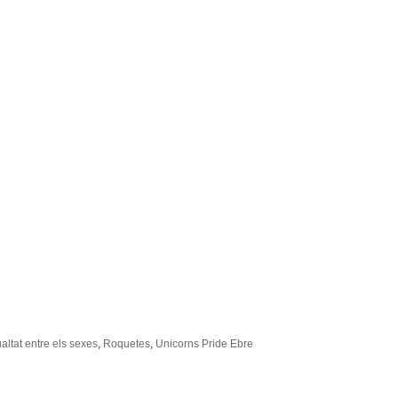
ualtat entre els sexes
,
Roquetes
,
Unicorns Pride Ebre