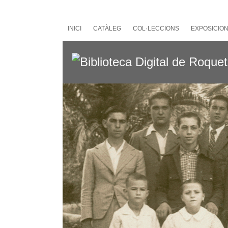
Salta
al
contingut
INICI
CATÀLEG
COL·LECCIONS
EXPOSICIO
principal