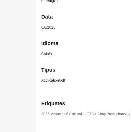
Ebredigital
Data
6/6/2025
Idioma
Català
Tipus
application/pdf
Etiquetes
2025
,
Associació Cultural i LGTBI+ Okay Productions
,
Ig