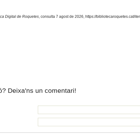
eca Digital de Roquetes
, consulta 7 agost de 2026,
https://bibliotecaroquetes.cat/i
ió? Deixa'ns un comentari!