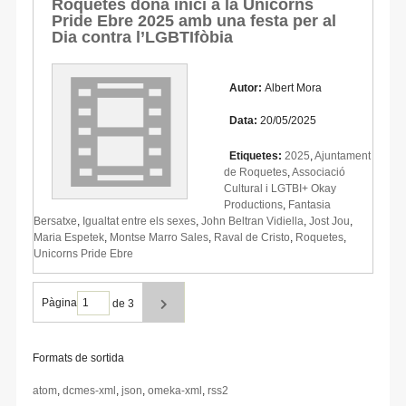
Roquetes dóna inici a la Unicorns
Pride Ebre 2025 amb una festa per al
Dia contra l’LGBTIfòbia
Autor:
Albert Mora
Data:
20/05/2025
Etiquetes:
2025
,
Ajuntament
de Roquetes
,
Associació
Cultural i LGTBI+ Okay
Productions
,
Fantasia
Bersatxe
,
Igualtat entre els sexes
,
John Beltran Vidiella
,
Jost Jou
,
Maria Espetek
,
Montse Marro Sales
,
Raval de Cristo
,
Roquetes
,
Unicorns Pride Ebre
Pàgina
de 3
Formats de sortida
atom
,
dcmes-xml
,
json
,
omeka-xml
,
rss2