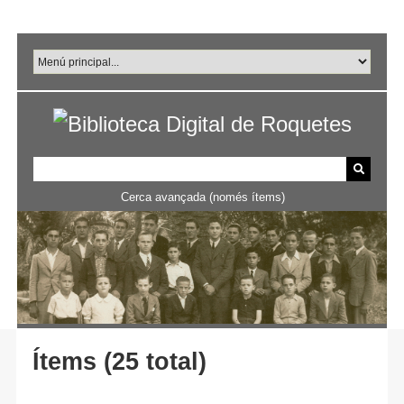
Salta
al
contingut
principal
Cerca avançada (només ítems)
Ítems (25 total)