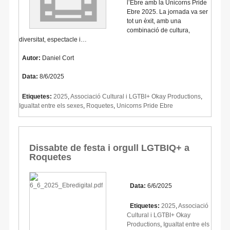
l’Ebre amb la Unicorns Pride
Ebre 2025. La jornada va ser
tot un èxit, amb una
combinació de cultura,
diversitat, espectacle i…
Autor:
Daniel Cort
Data:
8/6/2025
Etiquetes:
2025
,
Associació Cultural i LGTBI+ Okay Productions
,
Igualtat entre els sexes
,
Roquetes
,
Unicorns Pride Ebre
Dissabte de festa i orgull LGTBIQ+ a
Roquetes
Data:
6/6/2025
Etiquetes:
2025
,
Associació
Cultural i LGTBI+ Okay
Productions
,
Igualtat entre els