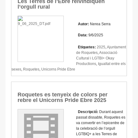
Les Terres de l’Ebre reivindiquen
l’orgull rural
Autor:
Nerea Serra
Data:
9/6/2025
Etiquetes:
2025
,
Ajuntament
de Roquetes
,
Associació
Cultural i LGTBI+ Okay
Productions
,
Igualtat entre els
sexes
,
Roquetes
,
Unicorns Pride Ebre
Roquetes es tenyeix de colors per
rebre el Unicorns Pride Ebre 2025
Descripció:
Durant aquest
passat dissabte, Roquetes es
va convertir en l’epicentre de
la celebració de l’orgull
LGTBIQ+ a les Terres de