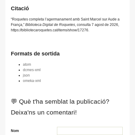
Citació
“Roquetes completa l’agermanament amb Saint Marcel sur Aude a
França,”
Biblioteca Digital de Roquetes
, consulta 7 agost de 2026,
https://bibliotecaroquetes.cat/items/show/17276
.
Formats de sortida
atom
dcmes-xml
json
omeka-xml
💬 Què t'ha semblat la publicació?
Deixa'ns un comentari!
Nom