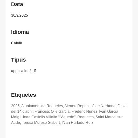
Data
30/9/2025
Idioma
Català
Tipus
application/pdf
Etiquetes
2025
,
Ajuntament de Roquetes
,
Ateneu Republicà de Narbona
,
Festa
del 14 d'abril
,
Francesc Ollé Garcia
,
Frédéric Nunez
,
Ivan Garcia
Maigí
,
Joan Castells Villalta "l'Àguedo"
,
Roquetes
,
Saint Marcel sur
Aude
,
Teresa Moreso Gisbert
,
Yvan Hurtado-Ruiz