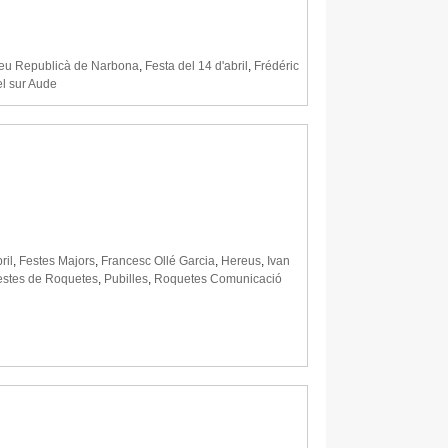
eu Republicà de Narbona
,
Festa del 14 d'abril
,
Frédéric
el sur Aude
ril
,
Festes Majors
,
Francesc Ollé Garcia
,
Hereus
,
Ivan
estes de Roquetes
,
Pubilles
,
Roquetes Comunicació