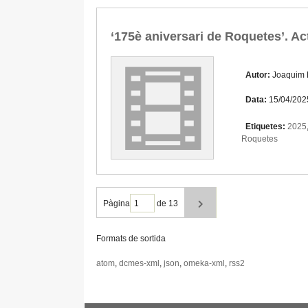
‘175è aniversari de Roquetes’. A
Autor:
Joaquim
Data:
15/04/202
Etiquetes:
2025
Roquetes
Pàgina
de 13
Formats de sortida
atom
,
dcmes-xml
,
json
,
omeka-xml
,
rss2