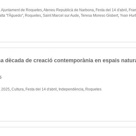
,
Ajuntament de Roquetes
,
Ateneu Republicà de Narbona
,
Festa del 14 d'abril
,
Fran
alta "l'Àguedo"
,
Roquetes
,
Saint Marcel sur Aude
,
Teresa Moreso Gisbert
,
Yvan Hur
 una dècada de creació contemporània en espais natur
5
,
2025
,
Cultura
,
Festa del 14 d'abril
,
Independència
,
Roquetes