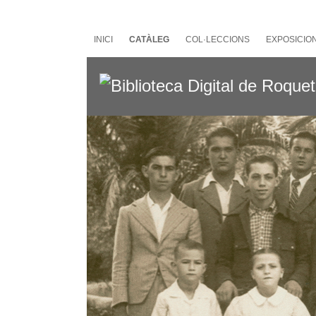
Salta
al
contingut
INICI
CATÀLEG
COL·LECCIONS
EXPOSICIO
principal