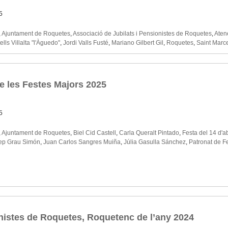
5
,
Ajuntament de Roquetes
,
Associació de Jubilats i Pensionistes de Roquetes
,
Aten
lls Villalta "l'Àguedo"
,
Jordi Valls Fusté
,
Mariano Gilbert Gil
,
Roquetes
,
Saint Marc
de les Festes Majors 2025
5
,
Ajuntament de Roquetes
,
Biel Cid Castell
,
Carla Queralt Pintado
,
Festa del 14 d'ab
ep Grau Simón
,
Juan Carlos Sangres Muiña
,
Júlia Gasulla Sánchez
,
Patronat de F
onistes de Roquetes, Roquetenc de l’any 2024