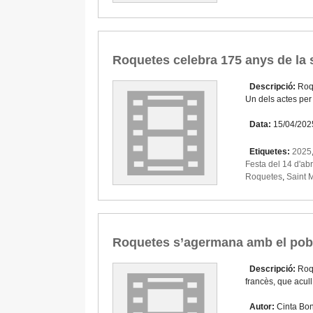
Roquetes celebra 175 anys de la 
Descripció:
Roqu
Un dels actes pe
Data:
15/04/202
Etiquetes:
2025
Festa del 14 d'abr
Roquetes
,
Saint 
Roquetes s’agermana amb el pobl
Descripció:
Roq
francès, que acul
Autor:
Cinta Bo