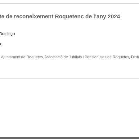
cte de reconeixement Roquetenc de l’any 2024
 Domingo
5
,
Ajuntament de Roquetes
,
Associació de Jubilats i Pensionistes de Roquetes
,
Festa