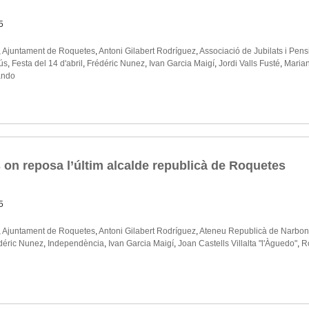
5
,
Ajuntament de Roquetes
,
Antoni Gilabert Rodríguez
,
Associació de Jubilats i Pen
ús
,
Festa del 14 d'abril
,
Frédéric Nunez
,
Ivan Garcia Maigí
,
Jordi Valls Fusté
,
Marian
ando
on reposa l’últim alcalde republicà de Roquetes
5
,
Ajuntament de Roquetes
,
Antoni Gilabert Rodríguez
,
Ateneu Republicà de Narbo
déric Nunez
,
Independència
,
Ivan Garcia Maigí
,
Joan Castells Villalta "l'Àguedo"
,
R