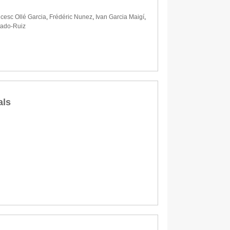
cesc Ollé Garcia
,
Frédéric Nunez
,
Ivan Garcia Maigí
,
tado-Ruiz
als