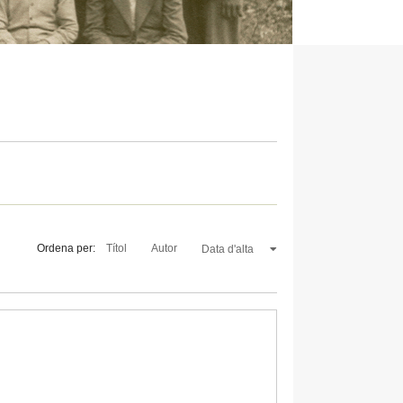
Ordena per:
Títol
Autor
Data d'alta