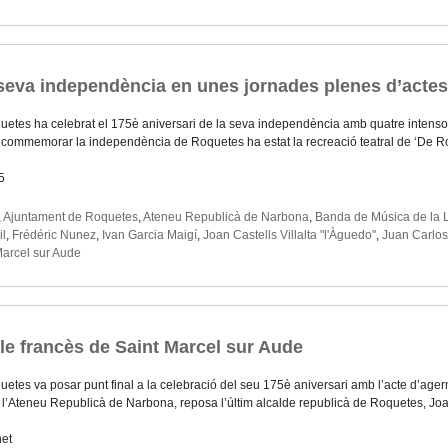
seva independència en unes jornades plenes d’actes
etes ha celebrat el 175è aniversari de la seva independència amb quatre intensos di
r commemorar la independència de Roquetes ha estat la recreació teatral de ‘De
5
,
Ajuntament de Roquetes
,
Ateneu Republicà de Narbona
,
Banda de Música de la L
il
,
Frédéric Nunez
,
Ivan Garcia Maigí
,
Joan Castells Villalta "l'Àguedo"
,
Juan Carlo
Marcel sur Aude
e francès de Saint Marcel sur Aude
uetes va posar punt final a la celebració del seu 175è aniversari amb l’acte d’a
l l’Ateneu Republicà de Narbona, reposa l’últim alcalde republicà de Roquetes, J
net