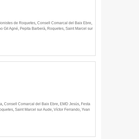
sionistes de Roquetes
,
Consell Comarcal del Baix Ebre
,
o Gil Agné
,
Pepita Barberà
,
Roquetes
,
Saint Marcel sur
na
,
Consell Comarcal del Baix Ebre
,
EMD Jesús
,
Festa
oquetes
,
Saint Marcel sur Aude
,
Víctor Ferrando
,
Yvan