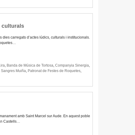
 culturals
es carregats d’actes lúdics, culturals i institucionals.
 Roquetes…
ira
,
Banda de Música de Tortosa
,
Companyia Sinergia
,
s Sangres Muiña
,
Patronat de Festes de Roquetes
,
germanament amb Saint Marcel sur Aude. En aquest poble
oan Castells…