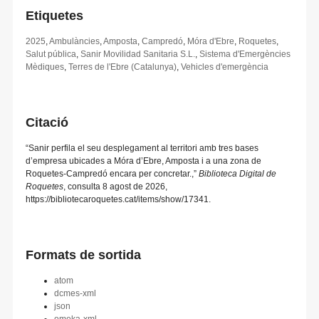
Etiquetes
2025
,
Ambulàncies
,
Amposta
,
Campredó
,
Móra d'Ebre
,
Roquetes
,
Salut pública
,
Sanir Movilidad Sanitaria S.L.
,
Sistema d'Emergències
Mèdiques
,
Terres de l'Ebre (Catalunya)
,
Vehicles d'emergència
Citació
“Sanir perfila el seu desplegament al territori amb tres bases
d’empresa ubicades a Móra d’Ebre, Amposta i a una zona de
Roquetes-Campredó encara per concretar.,”
Biblioteca Digital de
Roquetes
, consulta 8 agost de 2026,
https://bibliotecaroquetes.cat/items/show/17341
.
Formats de sortida
atom
dcmes-xml
json
omeka-xml