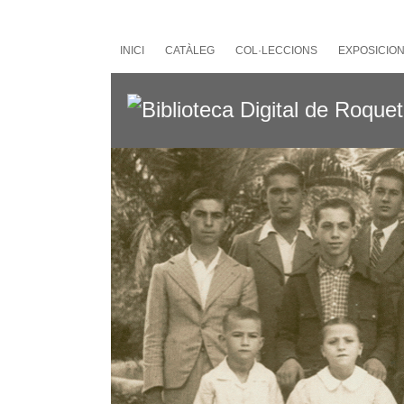
Salta
al
contingut
INICI
CATÀLEG
COL·LECCIONS
EXPOSICIO
principal