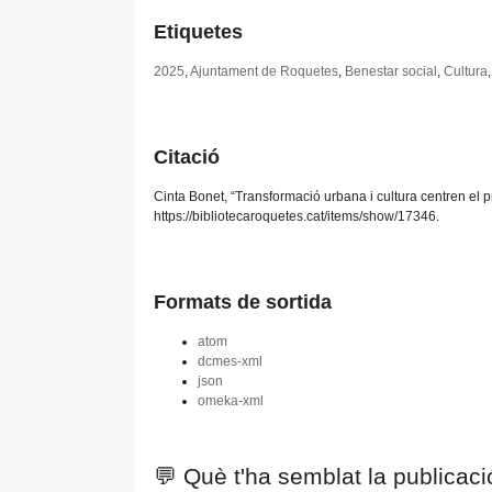
Etiquetes
2025
,
Ajuntament de Roquetes
,
Benestar social
,
Cultura
Citació
Cinta Bonet, “Transformació urbana i cultura centren el 
https://bibliotecaroquetes.cat/items/show/17346
.
Formats de sortida
atom
dcmes-xml
json
omeka-xml
💬 Què t'ha semblat la publicac