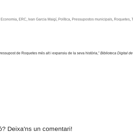
,
Economia
,
ERC
,
Ivan Garcia Maigí
,
Política
,
Pressupostos municipals
,
Roquetes
,
pressupost de Roquetes més alt i expansiu de la seva història,”
Biblioteca Digital d
ió? Deixa'ns un comentari!