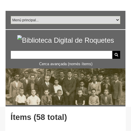
Salta
al
contingut
principal
Cerca avançada (només ítems)
Ítems (58 total)