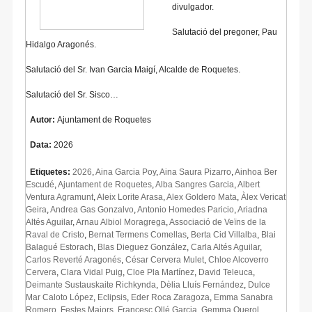
divulgador.
Salutació del pregoner, Pau
Hidalgo Aragonés.
Salutació del Sr. Ivan Garcia Maigí, Alcalde de Roquetes.
Salutació del Sr. Sisco…
Autor:
Ajuntament de Roquetes
Data:
2026
Etiquetes:
2026
,
Aina Garcia Poy
,
Aina Saura Pizarro
,
Ainhoa Ber
Escudé
,
Ajuntament de Roquetes
,
Alba Sangres Garcia
,
Albert
Ventura Agramunt
,
Aleix Lorite Arasa
,
Alex Goldero Mata
,
Àlex Vericat
Geira
,
Andrea Gas Gonzalvo
,
Antonio Homedes Paricio
,
Ariadna
Altés Aguilar
,
Arnau Albiol Moragrega
,
Associació de Veïns de la
Raval de Cristo
,
Bernat Termens Comellas
,
Berta Cid Villalba
,
Blai
Balagué Estorach
,
Blas Dieguez González
,
Carla Altés Aguilar
,
Carlos Reverté Aragonés
,
César Cervera Mulet
,
Chloe Alcoverro
Cervera
,
Clara Vidal Puig
,
Cloe Pla Martínez
,
David Teleuca
,
Deimante Sustauskaite Richkynda
,
Dèlia Lluís Fernández
,
Dulce
Mar Caloto López
,
Eclipsis
,
Eder Roca Zaragoza
,
Emma Sanabra
Romero
,
Festes Majors
,
Francesc Ollé Garcia
,
Gemma Querol