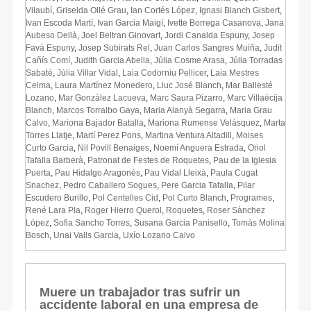
Vilaubí
,
Griselda Ollé Grau
,
Ian Cortés López
,
Ignasi Blanch Gisbert
,
Ivan Escoda Martí
,
Ivan Garcia Maigí
,
Ivette Borrega Casanova
,
Jana
Aubeso Dellà
,
Joel Beltran Ginovart
,
Jordi Canalda Espuny
,
Josep
Favà Espuny
,
Josep Subirats Rel
,
Juan Carlos Sangres Muiña
,
Judit
Cañís Comí
,
Judith Garcia Abella
,
Júlia Cosme Arasa
,
Júlia Torradas
Sabaté
,
Júlia Villar Vidal
,
Laia Codorniu Pellicer
,
Laia Mestres
Celma
,
Laura Martínez Monedero
,
Lluc José Blanch
,
Mar Ballesté
Lozano
,
Mar González Lacueva
,
Marc Saura Pizarro
,
Marc Villaécija
Blanch
,
Marcos Torralbo Gaya
,
Maria Alanyà Segarra
,
Maria Grau
Calvo
,
Mariona Bajador Batalla
,
Mariona Rumense Velásquez
,
Marta
Torres Llatje
,
Martí Perez Pons
,
Martina Ventura Altadill
,
Moises
Curto Garcia
,
Nil Povill Benaiges
,
Noemí Anguera Estrada
,
Oriol
Tafalla Barberà
,
Patronat de Festes de Roquetes
,
Pau de la Iglesia
Puerta
,
Pau Hidalgo Aragonés
,
Pau Vidal Lleixà
,
Paula Cugat
Snachez
,
Pedro Caballero Sogues
,
Pere Garcia Tafalla
,
Pilar
Escudero Burillo
,
Pol Centelles Cid
,
Pol Curto Blanch
,
Programes
,
René Lara Pla
,
Roger Hierro Querol
,
Roquetes
,
Roser Sànchez
López
,
Sofia Sancho Torres
,
Susana Garcia Panisello
,
Tomàs Molina
Bosch
,
Unai Valls Garcia
,
Uxío Lozano Calvo
Muere un trabajador tras sufrir un
accidente laboral en una empresa de