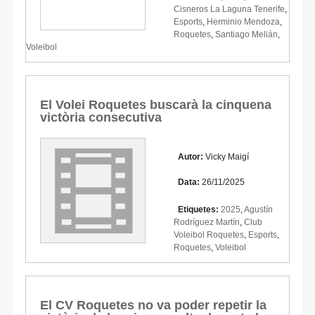
Cisneros La Laguna Tenerife
,
Esports
,
Herminio Mendoza
,
Roquetes
,
Santiago Melián
,
Voleibol
El Volei Roquetes buscarà la cinquena
victòria consecutiva
Autor:
Vicky Maigí
Data:
26/11/2025
Etiquetes:
2025
,
Agustín
Rodríguez Martín
,
Club
Voleibol Roquetes
,
Esports
,
Roquetes
,
Voleibol
El CV Roquetes no va poder repetir la