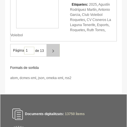
Etiquetes:
2025
,
Agustín
Rodríguez Martín
,
Antonio
Garcia
,
Club Voleibol
Roquetes
,
CV Cisneros La
Laguna Tenerife
,
Esports
,
Roquetes
,
Ruth Torres
,
Voleibol
Pàgina
de 13
Formats de sortida
atom
,
dcmes-xml
,
json
,
omeka-xml
,
rss2
Documents digitalitzats:
13750
ítems