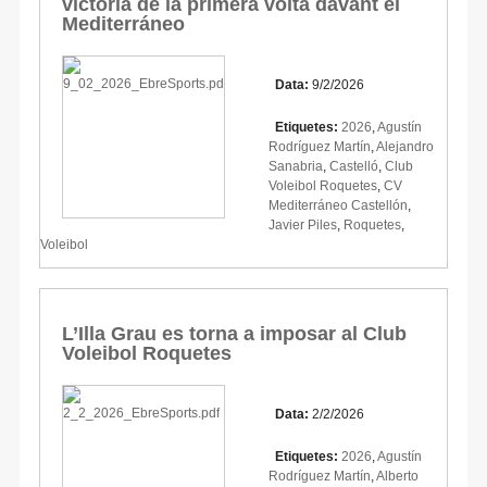
victòria de la primera volta davant el
Mediterráneo
Data:
9/2/2026
Etiquetes:
2026
,
Agustín
Rodríguez Martín
,
Alejandro
Sanabria
,
Castelló
,
Club
Voleibol Roquetes
,
CV
Mediterráneo Castellón
,
Javier Piles
,
Roquetes
,
Voleibol
L’Illa Grau es torna a imposar al Club
Voleibol Roquetes
Data:
2/2/2026
Etiquetes:
2026
,
Agustín
Rodríguez Martín
,
Alberto