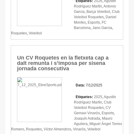
Etiquetes:
2026
,
Agustín
Rodríguez Martín
,
Antonio
Garcia
,
Barça Voleibol
,
Club
Voleibol Roquetes
,
Daniel
Montes
,
Esports
,
FC
Barcelona
,
Jano Garcia
,
Roquetes
,
Voleibol
Un CV Roquetes en la fletxeta cap a
dalt remunta i s’imposa per sisena
jornada consecutiva
Data:
7/12/2025
Etiquetes:
2025
,
Agustín
Rodríguez Martín
,
Club
Voleibol Roquetes
,
CV
Gemavi Vinaròs
,
Esports
,
Joaquín Astrada
,
Mauro
Aguilera
,
Miguel Ángel Torres
Romero
,
Roquetes
,
Víctor Almendros
,
Vinaròs
,
Voleibol