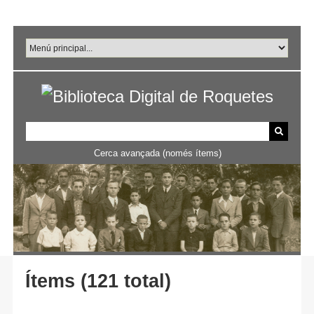
Salta
al
contingut
principal
Cerca avançada (només ítems)
Ítems (121 total)