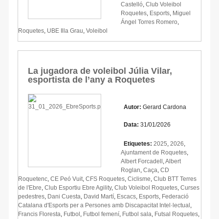
Castelló
,
Club Voleibol
Roquetes
,
Esports
,
Miguel
Ángel Torres Romero
,
Roquetes
,
UBE Illa Grau
,
Voleibol
La jugadora de voleibol Júlia Vilar,
esportista de l’any a Roquetes
Autor:
Gerard Cardona
Data:
31/01/2026
Etiquetes:
2025
,
2026
,
Ajuntament de Roquetes
,
Albert Forcadell
,
Albert
Roglan
,
Caça
,
CD
Roquetenc
,
CE Peó Vuit
,
CFS Roquetes
,
Ciclisme
,
Club BTT Terres
de l'Ebre
,
Club Esportiu Ebre Agility
,
Club Voleibol Roquetes
,
Curses
pedestres
,
Dani Cuesta
,
David Martí
,
Escacs
,
Esports
,
Federació
Catalana d'Esports per a Persones amb Discapacitat Intel·lectual
,
Francis Floresta
,
Futbol
,
Futbol femení
,
Futbol sala
,
Futsal Roquetes
,