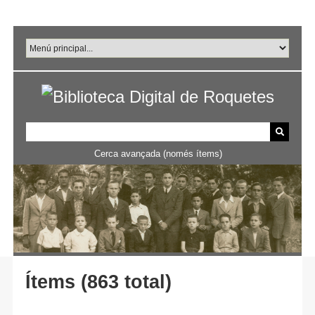
Salta
al
contingut
principal
Cerca avançada (només ítems)
Ítems (863 total)