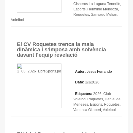
Cisneros La Laguna Tenerife
,
Esports
,
Herminio Mendoza
,
Roquetes
,
Santiago Melián
,
Voleibol
El CV Roquetes trenca la mala
dinàmica i s’imposa amb solvència
davant l’equip revelació
Autor:
Jesús Ferrando
Data:
2/3/2026
Etiquetes:
2026
,
Club
Voleibol Roquetes
,
Daniel de
Meneses
,
Esports
,
Roquetes
,
Vanessa Gilabert
,
Voleibol