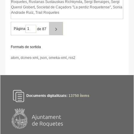
Roquetes
,
Ruslanas Sustauskas Richkynda
,
Sergi Benaiges
,
Sergi
Querol Gisbert
,
Societat de Caçadors "La perdiz Roquetense"
,
Sonia
Andrade Ruiz
,
Trail Roquetes
Pàgina
de 87
Formats de sortida
atom
,
dcmes-xml
,
json
,
omeka-xml
,
rss2
Documents digitalitzats:
13750
ítems