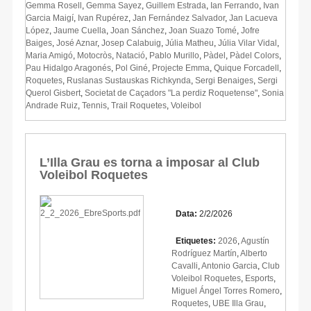
Gemma Rosell
,
Gemma Sayez
,
Guillem Estrada
,
Ian Ferrando
,
Ivan
Garcia Maigí
,
Ivan Rupérez
,
Jan Fernández Salvador
,
Jan Lacueva
López
,
Jaume Cuella
,
Joan Sánchez
,
Joan Suazo Tomé
,
Jofre
Baiges
,
José Aznar
,
Josep Calabuig
,
Júlia Matheu
,
Júlia Vilar Vidal
,
Maria Amigó
,
Motocròs
,
Natació
,
Pablo Murillo
,
Pàdel
,
Pàdel Colors
,
Pau Hidalgo Aragonés
,
Pol Giné
,
Projecte Emma
,
Quique Forcadell
,
Roquetes
,
Ruslanas Sustauskas Richkynda
,
Sergi Benaiges
,
Sergi
Querol Gisbert
,
Societat de Caçadors "La perdiz Roquetense"
,
Sonia
Andrade Ruiz
,
Tennis
,
Trail Roquetes
,
Voleibol
L’Illa Grau es torna a imposar al Club
Voleibol Roquetes
Data:
2/2/2026
Etiquetes:
2026
,
Agustín
Rodríguez Martín
,
Alberto
Cavalli
,
Antonio Garcia
,
Club
Voleibol Roquetes
,
Esports
,
Miguel Ángel Torres Romero
,
Roquetes
,
UBE Illa Grau
,