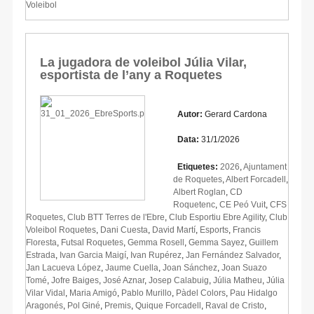
Voleibol
La jugadora de voleibol Júlia Vilar,
esportista de l’any a Roquetes
Autor:
Gerard Cardona
Data:
31/1/2026
Etiquetes:
2026
,
Ajuntament
de Roquetes
,
Albert Forcadell
,
Albert Roglan
,
CD
Roquetenc
,
CE Peó Vuit
,
CFS
Roquetes
,
Club BTT Terres de l'Ebre
,
Club Esportiu Ebre Agility
,
Club
Voleibol Roquetes
,
Dani Cuesta
,
David Martí
,
Esports
,
Francis
Floresta
,
Futsal Roquetes
,
Gemma Rosell
,
Gemma Sayez
,
Guillem
Estrada
,
Ivan Garcia Maigí
,
Ivan Rupérez
,
Jan Fernández Salvador
,
Jan Lacueva López
,
Jaume Cuella
,
Joan Sánchez
,
Joan Suazo
Tomé
,
Jofre Baiges
,
José Aznar
,
Josep Calabuig
,
Júlia Matheu
,
Júlia
Vilar Vidal
,
Maria Amigó
,
Pablo Murillo
,
Pàdel Colors
,
Pau Hidalgo
Aragonés
,
Pol Giné
,
Premis
,
Quique Forcadell
,
Raval de Cristo
,