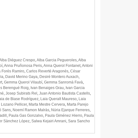
Alba Diéguez Crespo
,
Alba Garcia Pegueroles
,
Alba
bí
,
Anna Pruñonosa Peris
,
Anna Querol Fontanet
,
Antoni
a Forés Ramiro
,
Carlos Reverté Aragonés
,
César
ia
,
David Merino Gaya
,
Desiré Montero Auxach
,
rt
,
Gemma Querol Vilaubí
,
Gemma Sanromà Favà
,
ris Berengué Roig
,
Ivan Benaiges Grau
,
Ivan Garcia
mé
,
Josep Subirats Rel
,
Juan Antonio Bautista Castells
,
aia de Biase Rodríguez
,
Laia Queralt Maureso
,
Laia
 Lozano Pellicer
,
Marta Mestre Cervera
,
Marta Parejo
ó Sans
,
Noemí Ramon Malràs
,
Núria Ejarque Ferreres
,
adill
,
Paula Gas Gonzalvo
,
Paula Giménez Hierro
,
Paula
er Sànchez López
,
Salwa Kejairi Amrani
,
Sara Sancho