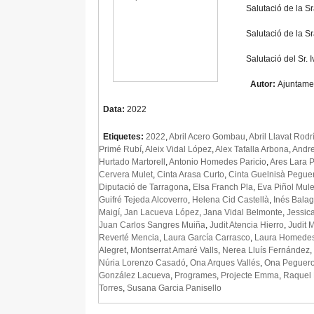
Salutació de la S
Salutació de la S
Salutació del Sr.
Autor:
Ajuntame
Data:
2022
Etiquetes:
2022
,
Abril Acero Gombau
,
Abril Llavat Rod
Primé Rubí
,
Aleix Vidal López
,
Alex Tafalla Arbona
,
Andre
Hurtado Martorell
,
Antonio Homedes Paricio
,
Ares Lara 
Cervera Mulet
,
Cinta Arasa Curto
,
Cinta Guelnisà Pegue
Diputació de Tarragona
,
Elsa Franch Pla
,
Eva Piñol Mul
Guifré Tejeda Alcoverro
,
Helena Cid Castellà
,
Inés Bala
Maigí
,
Jan Lacueva López
,
Jana Vidal Belmonte
,
Jessic
Juan Carlos Sangres Muiña
,
Judit Atencia Hierro
,
Judit 
Reverté Mencia
,
Laura García Carrasco
,
Laura Homedes
Alegret
,
Montserrat Amaré Valls
,
Nerea Lluís Fernández
,
Núria Lorenzo Casadó
,
Ona Arques Vallés
,
Ona Peguero
González Lacueva
,
Programes
,
Projecte Emma
,
Raquel 
Torres
,
Susana Garcia Panisello