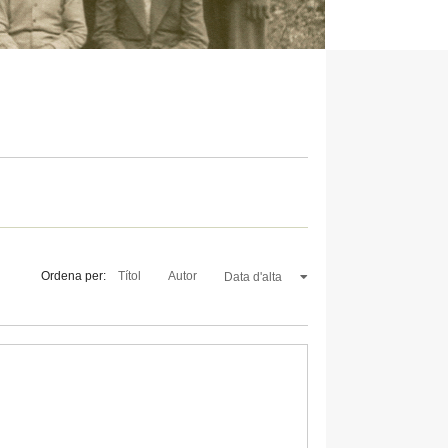
Ordena per:
Títol
Autor
Data d'alta