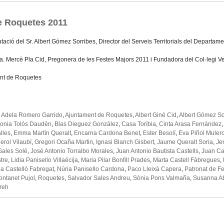
e Roquetes 2011
tació del Sr. Albert Gómez Sorribes, Director del Serveis Territorials del Departamen
ra. Mercè Pla Cid, Pregonera de les Festes Majors 2011 i Fundadora del Col·legi 
nt de Roquetes
,
Adela Romero Garrido
,
Ajuntament de Roquetes
,
Albert Giné Cid
,
Albert Gómez So
tonia Tolós Daudén
,
Blas Dieguez González
,
Casa Toríbia
,
Cinta Arasa Fernández
lles
,
Emma Martín Queralt
,
Encarna Cardona Benet
,
Ester Besolí
,
Eva Piñol Muler
rol Vilaubí
,
Gregori Ocaña Martin
,
Ignasi Blanch Gisbert
,
Jaume Queralt Soria
,
Je
Sales Solé
,
José Antonio Torralbo Morales
,
Juan Antonio Bautista Castells
,
Juan Ca
tre
,
Lidia Panisello Villaécija
,
Maria Pilar Bonfill Prades
,
Marta Castell Fàbregues
,
ia Castelló Fabregat
,
Núria Panisello Cardona
,
Paco Lleixà Capera
,
Patronat de F
ontanet Pujol
,
Roquetes
,
Salvador Sales Andreu
,
Sònia Pons Valmaña
,
Susanna Ab
reh