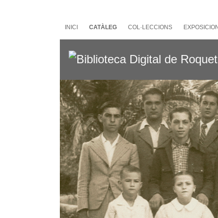
Salta
al
contingut
INICI
CATÀLEG
COL·LECCIONS
EXPOSICIO
principal