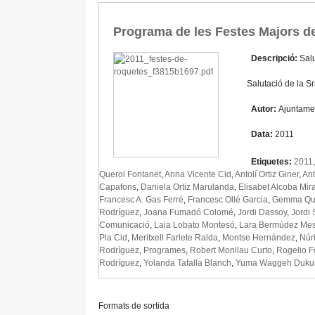
Programa de les Festes Majors d
Descripció:
Salu
Salutació de la S
Autor:
Ajuntame
Data:
2011
Etiquetes:
2011
Querol Fontanet
,
Anna Vicente Cid
,
Antolí Ortiz Giner
,
An
Capafons
,
Daniela Ortiz Marulanda
,
Elisabet Alcoba Mira
Francesc A. Gas Ferré
,
Francesc Ollé Garcia
,
Gemma Que
Rodríguez
,
Joana Fumadó Colomé
,
Jordi Dassoy
,
Jordi 
Comunicació
,
Laia Lobato Montesó
,
Lara Bermúdez Mes
Pla Cid
,
Meritxell Farlete Ralda
,
Montse Hernández
,
Núr
Rodríguez
,
Programes
,
Robert Monllau Curto
,
Rogelio F
Rodríguez
,
Yolanda Tafalla Blanch
,
Yuma Waggeh Duku
Formats de sortida