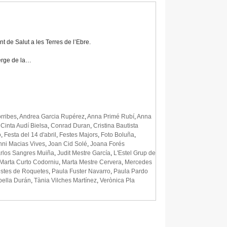
t de Salut a les Terres de l’Ebre.
Verge de la…
rribes
,
Andrea Garcia Rupérez
,
Anna Primé Rubí
,
Anna
,
Cinta Audí Bielsa
,
Conrad Duran
,
Cristina Bautista
o
,
Festa del 14 d'abril
,
Festes Majors
,
Foto Boluña
,
nni Macias Vives
,
Joan Cid Solé
,
Joana Forés
rlos Sangres Muiña
,
Judit Mestre García
,
L'Estel Grup de
Marta Curto Codorniu
,
Marta Mestre Cervera
,
Mercedes
estes de Roquetes
,
Paula Fuster Navarro
,
Paula Pardo
ella Durán
,
Tània Vilches Martínez
,
Verònica Pla