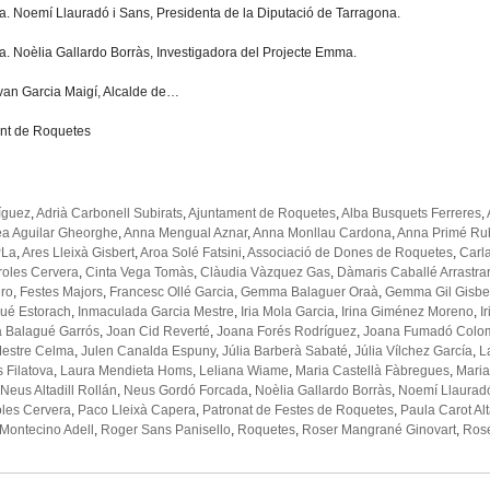
ra. Noemí Llauradó i Sans, Presidenta de la Diputació de Tarragona.
ra. Noèlia Gallardo Borràs, Investigadora del Projecte Emma.
 Ivan Garcia Maigí, Alcalde de…
nt de Roquetes
ríguez
,
Adrià Carbonell Subirats
,
Ajuntament de Roquetes
,
Alba Busquets Ferreres
,
a Aguilar Gheorghe
,
Anna Mengual Aznar
,
Anna Monllau Cardona
,
Anna Primé Ru
PLa
,
Ares Lleixà Gisbert
,
Aroa Solé Fatsini
,
Associació de Dones de Roquetes
,
Carl
roles Cervera
,
Cinta Vega Tomàs
,
Clàudia Vàzquez Gas
,
Dàmaris Caballé Arrastrar
ero
,
Festes Majors
,
Francesc Ollé Garcia
,
Gemma Balaguer Oraà
,
Gemma Gil Gisbe
gué Estorach
,
Inmaculada Garcia Mestre
,
Iria Mola Garcia
,
Irina Giménez Moreno
,
I
a Balagué Garrós
,
Joan Cid Reverté
,
Joana Forés Rodríguez
,
Joana Fumadó Colo
Mestre Celma
,
Julen Canalda Espuny
,
Júlia Barberà Sabaté
,
Júlia Vílchez García
,
L
 Filatova
,
Laura Mendieta Homs
,
Leliana Wiame
,
Maria Castellà Fàbregues
,
Maria
Neus Altadill Rollán
,
Neus Gordó Forcada
,
Noèlia Gallardo Borràs
,
Noemí Llaurad
les Cervera
,
Paco Lleixà Capera
,
Patronat de Festes de Roquetes
,
Paula Carot Alt
Montecino Adell
,
Roger Sans Panisello
,
Roquetes
,
Roser Mangrané Ginovart
,
Ros