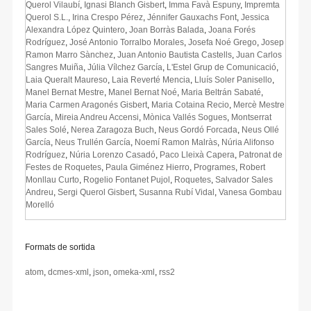
Querol Vilaubí
,
Ignasi Blanch Gisbert
,
Imma Favà Espuny
,
Impremta
Querol S.L.
,
Irina Crespo Pérez
,
Jénnifer Gauxachs Font
,
Jessica
Alexandra López Quintero
,
Joan Borràs Balada
,
Joana Forés
Rodríguez
,
José Antonio Torralbo Morales
,
Josefa Noé Grego
,
Josep
Ramon Marro Sànchez
,
Juan Antonio Bautista Castells
,
Juan Carlos
Sangres Muiña
,
Júlia Vílchez García
,
L'Estel Grup de Comunicació
,
Laia Queralt Maureso
,
Laia Reverté Mencia
,
Lluís Soler Panisello
,
Manel Bernat Mestre
,
Manel Bernat Noé
,
Maria Beltrán Sabaté
,
Maria Carmen Aragonés Gisbert
,
Maria Cotaina Recio
,
Mercè Mestre
García
,
Mireia Andreu Accensi
,
Mònica Vallés Sogues
,
Montserrat
Sales Solé
,
Nerea Zaragoza Buch
,
Neus Gordó Forcada
,
Neus Ollé
García
,
Neus Trullén García
,
Noemí Ramon Malràs
,
Núria Alifonso
Rodríguez
,
Núria Lorenzo Casadó
,
Paco Lleixà Capera
,
Patronat de
Festes de Roquetes
,
Paula Giménez Hierro
,
Programes
,
Robert
Monllau Curto
,
Rogelio Fontanet Pujol
,
Roquetes
,
Salvador Sales
Andreu
,
Sergi Querol Gisbert
,
Susanna Rubí Vidal
,
Vanesa Gombau
Morelló
Formats de sortida
atom
,
dcmes-xml
,
json
,
omeka-xml
,
rss2