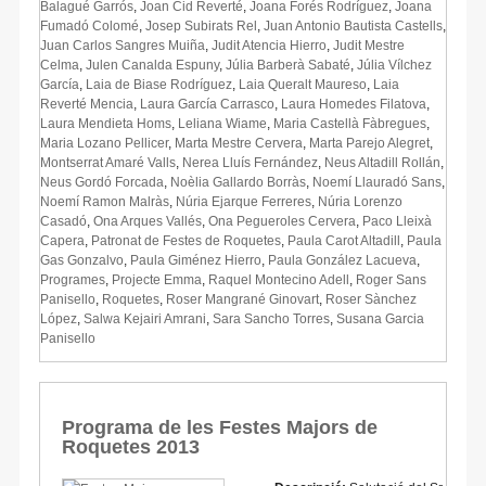
Balagué Garrós
,
Joan Cid Reverté
,
Joana Forés Rodríguez
,
Joana
Fumadó Colomé
,
Josep Subirats Rel
,
Juan Antonio Bautista Castells
,
Juan Carlos Sangres Muiña
,
Judit Atencia Hierro
,
Judit Mestre
Celma
,
Julen Canalda Espuny
,
Júlia Barberà Sabaté
,
Júlia Vílchez
García
,
Laia de Biase Rodríguez
,
Laia Queralt Maureso
,
Laia
Reverté Mencia
,
Laura García Carrasco
,
Laura Homedes Filatova
,
Laura Mendieta Homs
,
Leliana Wiame
,
Maria Castellà Fàbregues
,
Maria Lozano Pellicer
,
Marta Mestre Cervera
,
Marta Parejo Alegret
,
Montserrat Amaré Valls
,
Nerea Lluís Fernández
,
Neus Altadill Rollán
,
Neus Gordó Forcada
,
Noèlia Gallardo Borràs
,
Noemí Llauradó Sans
,
Noemí Ramon Malràs
,
Núria Ejarque Ferreres
,
Núria Lorenzo
Casadó
,
Ona Arques Vallés
,
Ona Pegueroles Cervera
,
Paco Lleixà
Capera
,
Patronat de Festes de Roquetes
,
Paula Carot Altadill
,
Paula
Gas Gonzalvo
,
Paula Giménez Hierro
,
Paula González Lacueva
,
Programes
,
Projecte Emma
,
Raquel Montecino Adell
,
Roger Sans
Panisello
,
Roquetes
,
Roser Mangrané Ginovart
,
Roser Sànchez
López
,
Salwa Kejairi Amrani
,
Sara Sancho Torres
,
Susana Garcia
Panisello
Programa de les Festes Majors de
Roquetes 2013