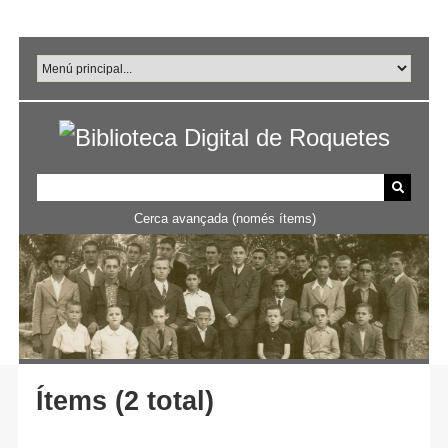
Salta
al
contingut
principal
Cerca avançada (només ítems)
Ítems (2 total)