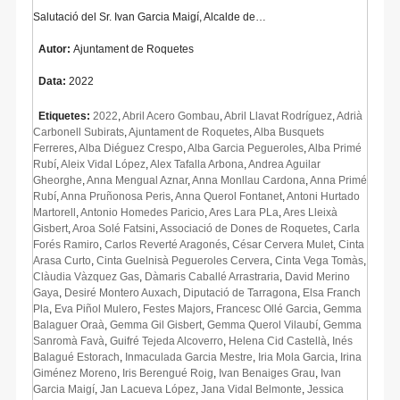
Salutació del Sr. Ivan Garcia Maigí, Alcalde de…
Autor:
Ajuntament de Roquetes
Data:
2022
Etiquetes:
2022
,
Abril Acero Gombau
,
Abril Llavat Rodríguez
,
Adrià
Carbonell Subirats
,
Ajuntament de Roquetes
,
Alba Busquets
Ferreres
,
Alba Diéguez Crespo
,
Alba Garcia Pegueroles
,
Alba Primé
Rubí
,
Aleix Vidal López
,
Alex Tafalla Arbona
,
Andrea Aguilar
Gheorghe
,
Anna Mengual Aznar
,
Anna Monllau Cardona
,
Anna Primé
Rubí
,
Anna Pruñonosa Peris
,
Anna Querol Fontanet
,
Antoni Hurtado
Martorell
,
Antonio Homedes Paricio
,
Ares Lara PLa
,
Ares Lleixà
Gisbert
,
Aroa Solé Fatsini
,
Associació de Dones de Roquetes
,
Carla
Forés Ramiro
,
Carlos Reverté Aragonés
,
César Cervera Mulet
,
Cinta
Arasa Curto
,
Cinta Guelnisà Pegueroles Cervera
,
Cinta Vega Tomàs
,
Clàudia Vàzquez Gas
,
Dàmaris Caballé Arrastraria
,
David Merino
Gaya
,
Desiré Montero Auxach
,
Diputació de Tarragona
,
Elsa Franch
Pla
,
Eva Piñol Mulero
,
Festes Majors
,
Francesc Ollé Garcia
,
Gemma
Balaguer Oraà
,
Gemma Gil Gisbert
,
Gemma Querol Vilaubí
,
Gemma
Sanromà Favà
,
Guifré Tejeda Alcoverro
,
Helena Cid Castellà
,
Inés
Balagué Estorach
,
Inmaculada Garcia Mestre
,
Iria Mola Garcia
,
Irina
Giménez Moreno
,
Iris Berengué Roig
,
Ivan Benaiges Grau
,
Ivan
Garcia Maigí
,
Jan Lacueva López
,
Jana Vidal Belmonte
,
Jessica