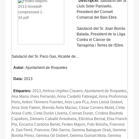
Descripció:
Salutació del Sr.
Lluís Soler Panisello,
President del Consell
Comarcal del Baix Ebre.
Salutació del Sr. Joan Borràs
Balada, President de la Lliga
Contra el Càncer de
Tarragona i Terres de l'Ebre.
Salutació del Sr. Paco Gas, Alcalde de…
Autor:
Ajuntament de Roquetes
Data:
2013
Etiquetes:
2013
,
Ainhoa Urgilles Clavero
,
Ajuntament de Roquetes
,
Ana Maria Vives Ferrando
,
Anna Castelló Fabregat
,
Anna Pruñonosa
Peris
,
Antoni Térmens Fuentes
,
Ares Lara PLa
,
Ares Lleixà Gisbert
,
Aroa Solé Fatsini
,
Brenda Ávila Macias
,
César Cervera Mulet
,
Cinta
Arasa Curto
,
Cinta Durán Lliveria
,
Conrad Duran
,
Cristina Bautista
Capafons
,
Dàmaris Caballé Arrastraria
,
Elèctrica Bernat
,
Elsa Franch
Pla
,
Encarna Cardona Benet
,
Festes Majors
,
Foto Boluña
,
Francesc
A. Gas Ferré
,
Francesc Ollé Garcia
,
Gemma Balaguer Oraà
,
Gemma
Bonilla Pérez
,
Gemma Gil Gisbert
,
Gemma Guinart Mola
,
Gemma