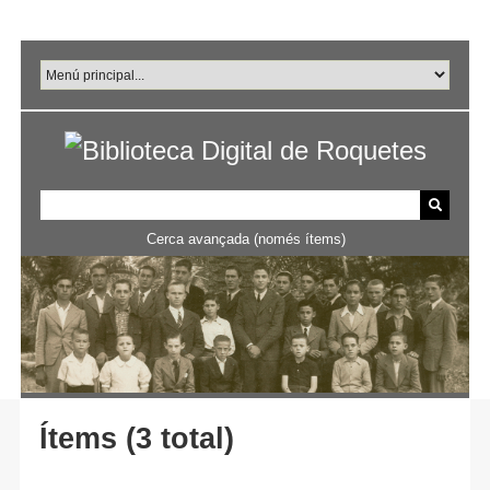
Salta
al
contingut
principal
Cerca avançada (només ítems)
Ítems (3 total)