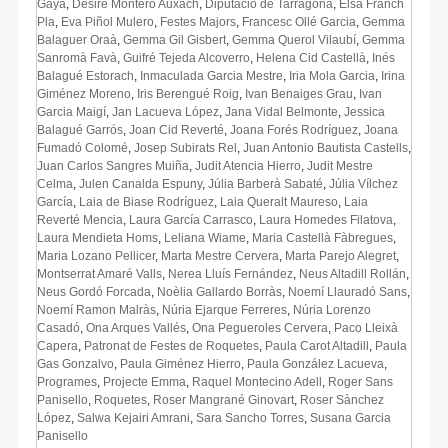
Gaya
,
Desiré Montero Auxach
,
Diputació de Tarragona
,
Elsa Franch
Pla
,
Eva Piñol Mulero
,
Festes Majors
,
Francesc Ollé Garcia
,
Gemma
Balaguer Oraà
,
Gemma Gil Gisbert
,
Gemma Querol Vilaubí
,
Gemma
Sanromà Favà
,
Guifré Tejeda Alcoverro
,
Helena Cid Castellà
,
Inés
Balagué Estorach
,
Inmaculada Garcia Mestre
,
Iria Mola Garcia
,
Irina
Giménez Moreno
,
Iris Berengué Roig
,
Ivan Benaiges Grau
,
Ivan
Garcia Maigí
,
Jan Lacueva López
,
Jana Vidal Belmonte
,
Jessica
Balagué Garrós
,
Joan Cid Reverté
,
Joana Forés Rodríguez
,
Joana
Fumadó Colomé
,
Josep Subirats Rel
,
Juan Antonio Bautista Castells
,
Juan Carlos Sangres Muiña
,
Judit Atencia Hierro
,
Judit Mestre
Celma
,
Julen Canalda Espuny
,
Júlia Barberà Sabaté
,
Júlia Vílchez
García
,
Laia de Biase Rodríguez
,
Laia Queralt Maureso
,
Laia
Reverté Mencia
,
Laura García Carrasco
,
Laura Homedes Filatova
,
Laura Mendieta Homs
,
Leliana Wiame
,
Maria Castellà Fàbregues
,
Maria Lozano Pellicer
,
Marta Mestre Cervera
,
Marta Parejo Alegret
,
Montserrat Amaré Valls
,
Nerea Lluís Fernández
,
Neus Altadill Rollán
,
Neus Gordó Forcada
,
Noèlia Gallardo Borràs
,
Noemí Llauradó Sans
,
Noemí Ramon Malràs
,
Núria Ejarque Ferreres
,
Núria Lorenzo
Casadó
,
Ona Arques Vallés
,
Ona Pegueroles Cervera
,
Paco Lleixà
Capera
,
Patronat de Festes de Roquetes
,
Paula Carot Altadill
,
Paula
Gas Gonzalvo
,
Paula Giménez Hierro
,
Paula González Lacueva
,
Programes
,
Projecte Emma
,
Raquel Montecino Adell
,
Roger Sans
Panisello
,
Roquetes
,
Roser Mangrané Ginovart
,
Roser Sànchez
López
,
Salwa Kejairi Amrani
,
Sara Sancho Torres
,
Susana Garcia
Panisello