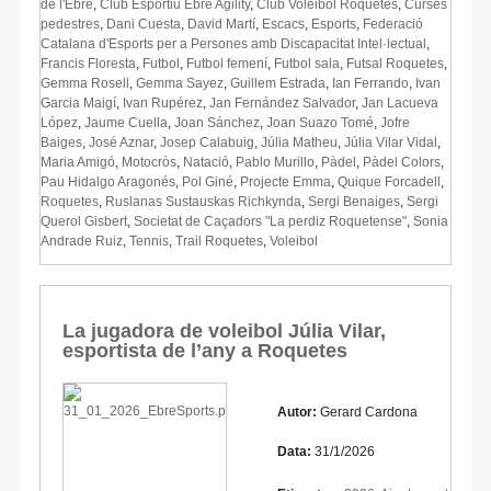
de l'Ebre
,
Club Esportiu Ebre Agility
,
Club Voleibol Roquetes
,
Curses
pedestres
,
Dani Cuesta
,
David Martí
,
Escacs
,
Esports
,
Federació
Catalana d'Esports per a Persones amb Discapacitat Intel·lectual
,
Francis Floresta
,
Futbol
,
Futbol femení
,
Futbol sala
,
Futsal Roquetes
,
Gemma Rosell
,
Gemma Sayez
,
Guillem Estrada
,
Ian Ferrando
,
Ivan
Garcia Maigí
,
Ivan Rupérez
,
Jan Fernández Salvador
,
Jan Lacueva
López
,
Jaume Cuella
,
Joan Sánchez
,
Joan Suazo Tomé
,
Jofre
Baiges
,
José Aznar
,
Josep Calabuig
,
Júlia Matheu
,
Júlia Vilar Vidal
,
Maria Amigó
,
Motocròs
,
Natació
,
Pablo Murillo
,
Pàdel
,
Pàdel Colors
,
Pau Hidalgo Aragonés
,
Pol Giné
,
Projecte Emma
,
Quique Forcadell
,
Roquetes
,
Ruslanas Sustauskas Richkynda
,
Sergi Benaiges
,
Sergi
Querol Gisbert
,
Societat de Caçadors "La perdiz Roquetense"
,
Sonia
Andrade Ruiz
,
Tennis
,
Trail Roquetes
,
Voleibol
La jugadora de voleibol Júlia Vilar,
esportista de l’any a Roquetes
Autor:
Gerard Cardona
Data:
31/1/2026