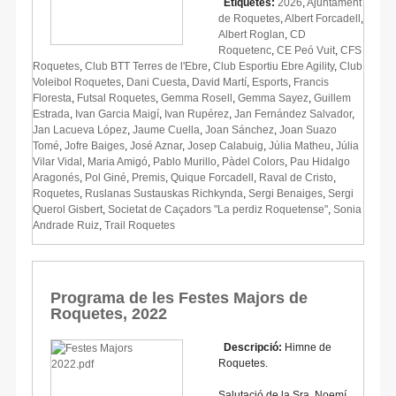
Etiquetes:
2026
,
Ajuntament
de Roquetes
,
Albert Forcadell
,
Albert Roglan
,
CD
Roquetenc
,
CE Peó Vuit
,
CFS
Roquetes
,
Club BTT Terres de l'Ebre
,
Club Esportiu Ebre Agility
,
Club
Voleibol Roquetes
,
Dani Cuesta
,
David Martí
,
Esports
,
Francis
Floresta
,
Futsal Roquetes
,
Gemma Rosell
,
Gemma Sayez
,
Guillem
Estrada
,
Ivan Garcia Maigí
,
Ivan Rupérez
,
Jan Fernández Salvador
,
Jan Lacueva López
,
Jaume Cuella
,
Joan Sánchez
,
Joan Suazo
Tomé
,
Jofre Baiges
,
José Aznar
,
Josep Calabuig
,
Júlia Matheu
,
Júlia
Vilar Vidal
,
Maria Amigó
,
Pablo Murillo
,
Pàdel Colors
,
Pau Hidalgo
Aragonés
,
Pol Giné
,
Premis
,
Quique Forcadell
,
Raval de Cristo
,
Roquetes
,
Ruslanas Sustauskas Richkynda
,
Sergi Benaiges
,
Sergi
Querol Gisbert
,
Societat de Caçadors "La perdiz Roquetense"
,
Sonia
Andrade Ruiz
,
Trail Roquetes
Programa de les Festes Majors de
Roquetes, 2022
Descripció:
Himne de
Roquetes.
Salutació de la Sra. Noemí