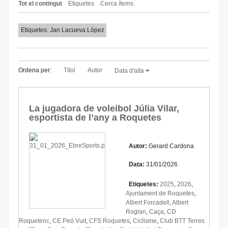
Tot el contingut
Etiquetes
Cerca ítems.
Etiquetes: Jan Lacueva López
Ordena per:
Títol
Autor
Data d'alta
La jugadora de voleibol Júlia Vilar,
esportista de l’any a Roquetes
Autor:
Gerard Cardona
Data:
31/01/2026
Etiquetes:
2025
,
2026
,
Ajuntament de Roquetes
,
Albert Forcadell
,
Albert
Roglan
,
Caça
,
CD
Roquetenc
,
CE Peó Vuit
,
CFS Roquetes
,
Ciclisme
,
Club BTT Terres