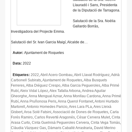
Llauradó i Sans, Presidenta
de la Diputació de Tarragona.
Salutació de la Sra. Noèlia
Gallardo Borràs,
Investigadora del Projecte Emma.
Salutació del Sr. Ivan Garcia Maigí, Alcalde de…
Autor:
Ajuntament de Roquetes
Data:
2022
Etiquetes:
2022
,
Abril Acero Gombau
,
Abril Llavat Rodríguez
,
Adrià
Carbonell Subirats
,
Ajuntament de Roquetes
,
Alba Busquets
Ferreres
,
Alba Diéguez Crespo
,
Alba Garcia Pegueroles
,
Alba Primé
Rubí
,
Aleix Vidal López
,
Alex Tafalla Arbona
,
Andrea Aguilar
Gheorghe
,
Anna Mengual Aznar
,
Anna Monllau Cardona
,
Anna Primé
Rubí
,
Anna Pruñonosa Peris
,
Anna Querol Fontanet
,
Antoni Hurtado
Martorell
,
Antonio Homedes Paricio
,
Ares Lara PLa
,
Ares Lleixà
Gisbert
,
Aroa Solé Fatsini
,
Associació de Dones de Roquetes
,
Carla
Forés Ramiro
,
Carlos Reverté Aragonés
,
César Cervera Mulet
,
Cinta
Arasa Curto
,
Cinta Guelnisà Pegueroles Cervera
,
Cinta Vega Tomàs
,
Clàudia Vàzquez Gas
,
Dàmaris Caballé Arrastraria
,
David Merino