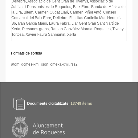
Deltebre
,
Associació de Gent Gran de Tivenys
,
Associació de
Jubilats i Pensionistes de Roquetes
,
Baix Ebre
,
Banda de Música de
la Lira
,
Bítem
,
Carmen Cugat Llaó
,
Carmen Piñol Antó
,
Consell
Comarcal del Baix Ebre
,
Deltebre
,
Felicitas Cortiella Mur
,
Hermínia
Bo
,
Ivan Garcia Maigí
,
Laura Fabra
,
Llar Gent Gran Sant Nartí de
Xerta
,
Persones grans
,
Ramon González Morata
,
Roquetes
,
Tivenys
,
Tortosa
,
Xavier Faura Sanmartín
,
Xerta
Formats de sortida
atom
,
dcmes-xml
,
json
,
omeka-xml
,
rss2
Documents digitalitzats:
13749
ítems