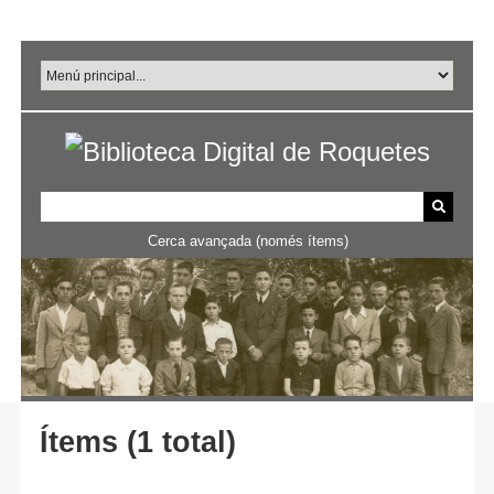
Salta
al
contingut
principal
Cerca avançada (només ítems)
Ítems (1 total)