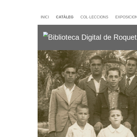
Salta
al
contingut
INICI
CATÀLEG
COL·LECCIONS
EXPOSICIO
principal