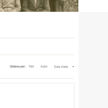
Ordena per:
Títol
Autor
Data d'alta