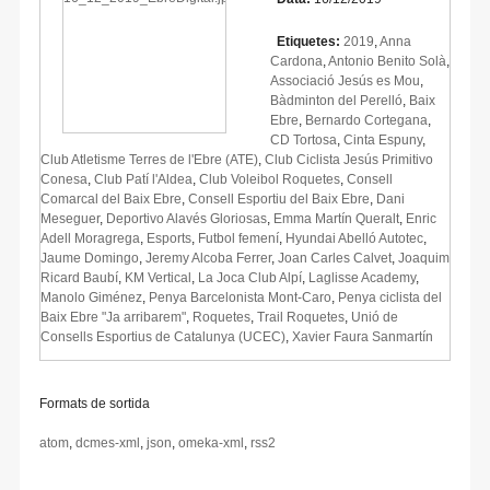
Etiquetes:
2019
,
Anna
Cardona
,
Antonio Benito Solà
,
Associació Jesús es Mou
,
Bàdminton del Perelló
,
Baix
Ebre
,
Bernardo Cortegana
,
CD Tortosa
,
Cinta Espuny
,
Club Atletisme Terres de l'Ebre (ATE)
,
Club Ciclista Jesús Primitivo
Conesa
,
Club Patí l'Aldea
,
Club Voleibol Roquetes
,
Consell
Comarcal del Baix Ebre
,
Consell Esportiu del Baix Ebre
,
Dani
Meseguer
,
Deportivo Alavés Gloriosas
,
Emma Martín Queralt
,
Enric
Adell Moragrega
,
Esports
,
Futbol femení
,
Hyundai Abelló Autotec
,
Jaume Domingo
,
Jeremy Alcoba Ferrer
,
Joan Carles Calvet
,
Joaquim
Ricard Baubí
,
KM Vertical
,
La Joca Club Alpí
,
Laglisse Academy
,
Manolo Giménez
,
Penya Barcelonista Mont-Caro
,
Penya ciclista del
Baix Ebre "Ja arribarem"
,
Roquetes
,
Trail Roquetes
,
Unió de
Consells Esportius de Catalunya (UCEC)
,
Xavier Faura Sanmartín
Formats de sortida
atom
,
dcmes-xml
,
json
,
omeka-xml
,
rss2