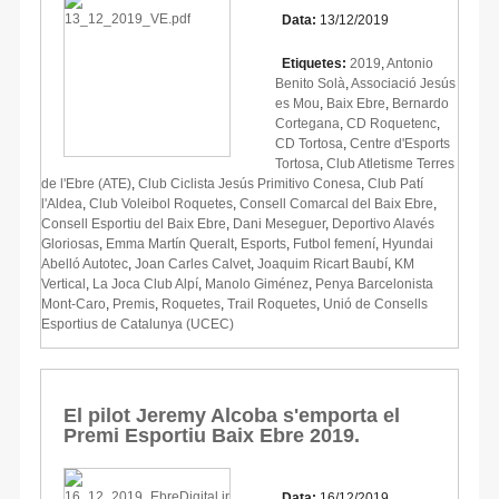
Data:
13/12/2019
Etiquetes:
2019
,
Antonio
Benito Solà
,
Associació Jesús
es Mou
,
Baix Ebre
,
Bernardo
Cortegana
,
CD Roquetenc
,
CD Tortosa
,
Centre d'Esports
Tortosa
,
Club Atletisme Terres
de l'Ebre (ATE)
,
Club Ciclista Jesús Primitivo Conesa
,
Club Patí
l'Aldea
,
Club Voleibol Roquetes
,
Consell Comarcal del Baix Ebre
,
Consell Esportiu del Baix Ebre
,
Dani Meseguer
,
Deportivo Alavés
Gloriosas
,
Emma Martín Queralt
,
Esports
,
Futbol femení
,
Hyundai
Abelló Autotec
,
Joan Carles Calvet
,
Joaquim Ricart Baubí
,
KM
Vertical
,
La Joca Club Alpí
,
Manolo Giménez
,
Penya Barcelonista
Mont-Caro
,
Premis
,
Roquetes
,
Trail Roquetes
,
Unió de Consells
Esportius de Catalunya (UCEC)
El pilot Jeremy Alcoba s'emporta el
Premi Esportiu Baix Ebre 2019.
Data:
16/12/2019