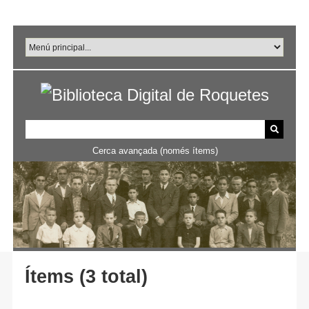
Salta
al
contingut
principal
Cerca avançada (només ítems)
Ítems (3 total)