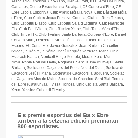
Associació Esportiva Xino-Xano
,
Bienve Front
,
BTT Terres de l'Ebre
,
Camarles
,
Centre Excursionista Refalgarí
,
CF Corbera d'Ebre
,
CF
Ebre Escola Esportiva
,
Club Atlètic Móra la Nova
,
Club Bàsquet Móra
d'Ebre
,
Club Ciclista Jesús Primitivo Conesa
,
Club de Rem Tortosa
,
Club Esportiu Blasco
,
Club Esportiu Sala d'Esgrima
,
Club Nàutic de
Flix
,
Club Patí l'Aldea
,
Club Rítmica Xaloc
,
Club Tenis Móra d'Ebre
,
Club Tir de Flix
,
Club Twirling Santa Bàrbara
,
Corbera d'Ebre
,
Daniel
Cervera Martí
,
Deltebre
,
EMD Jesús
,
Escola Futbol JEF de Flix
,
Esports
,
FC Xerta
,
Flix
,
Javier González
,
Joan Barberà Carceller
,
l'Aldea
,
la Ràpita
,
la Sénia
,
Magí Marquès Verderes
,
Maria Cinta
Estorach Blanch
,
Meritxell Roigé Pedrola
,
Móra d'Ebre
,
Móra la
Nova
,
Poble Nou del Delta
,
Roquetes
,
Sant Jaume d'Enveja
,
Santa
Bàrbara
,
Societat de Caçadors del Poble Nou del Delta
,
Societat de
Caçadors Jesús i Maria
,
Societat de Caçadors la Boquera
,
Societat
de Caçadors Mas de Mulet
,
Societat de Caçadors Sant Blai
,
Terres
de l'Ebre (Catalunya)
,
Tivissa
,
Tortosa
,
Unió Ciclista Santa Bàrbara
,
Xerta
,
Yassine Ouhdadi El Ataby
Els premis esportius del Baix Ebre
arriben a la setzena edició i premiaran
800 esportistes.