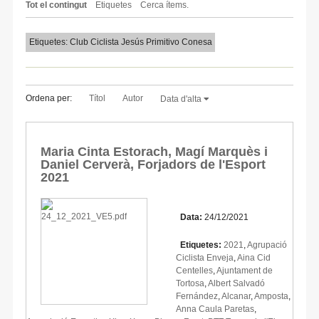
Tot el contingut
Etiquetes
Cerca ítems.
Etiquetes: Club Ciclista Jesús Primitivo Conesa
Ordena per:
Títol
Autor
Data d'alta
Maria Cinta Estorach, Magí Marquès i
Daniel Cerverà, Forjadors de l'Esport
2021
Data:
24/12/2021
Etiquetes:
2021
,
Agrupació
Ciclista Enveja
,
Aina Cid
Centelles
,
Ajuntament de
Tortosa
,
Albert Salvadó
Fernández
,
Alcanar
,
Amposta
,
Anna Caula Paretas
,